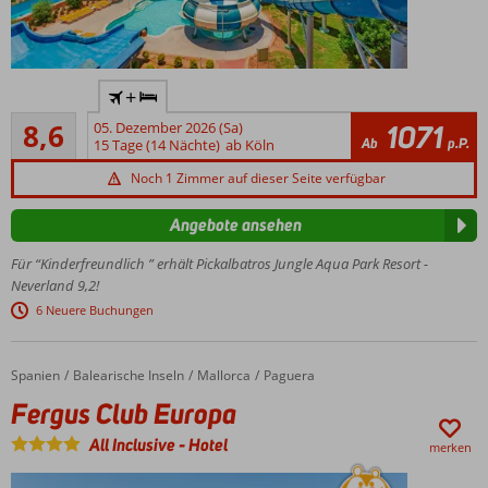
Beliebtes
+
und
Empfohlen
qualitativ
8,6
05. Dezember 2026 (Sa)
1071
574
Ab
p.P.
hochwertiges
15 Tage (14 Nächte)
ab Köln
Bewertungen
Hotel
Noch 1 Zimmer auf dieser Seite verfügbar
Fantastischer
Aquapark
Angebote ansehen
mit 31
Rutschen!
Für “Kinderfreundlich ” erhält Pickalbatros Jungle Aqua Park Resort -
Neverland 9,2!
Zahlreiche Sport-
und
6 Neuere Buchungen
Freizeiteinrichtungen
Geräumige
Spanien
Fergus Club Europa
Home
Balearische Inseln
Mallorca
Paguera
Familienzimmer
Fergus Club Europa
Ein Tag am
Strand?
All Inclusive
-
Hotel
merken
Nutzen Sie
den