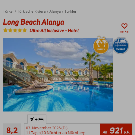
Sandstrand
und in
Türkei
Long Beach Alanya
Home
Türkische Riviera
Alanya
Turkler
unmittelbarer
Long Beach Alanya
Nähe von
Willemstad
Ultra All Inclusive
-
Hotel
merken
Kostenfreie
Nutzung aller
Einrichtungen
des
Mangrove
Beach
Resorts
Luxuriöse,
großzügige
Swim-up-
Zimmer
und
moderne
Suiten
Fantastisches und
+
familienfreundliches
Drei
Sehr gut
Hotel
zusätzliche À-
8,2
03. November 2026 (Di)
921
643
Ab
p.P.
11 Tage (10 Nächte)
ab Nürnberg
la-carte-
Mit