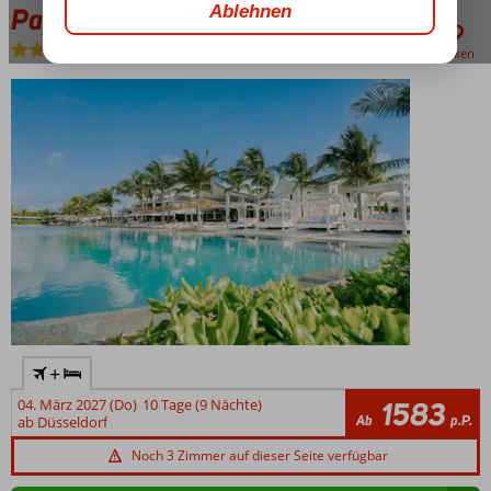
Papagayo Beach Hotel
Ohne Verpflegung
-
Hotel
merken
+
04. März 2027 (Do)
10 Tage (9 Nächte)
1583
Ab
p.P.
ab Düsseldorf
Noch 3 Zimmer auf dieser Seite verfügbar