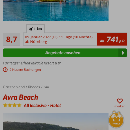
Beliebtes Hotel
+
der Luxusklasse
Empfohlen
an der Lara-
8,7
05. Januar 2027 (Di)
11 Tage (10 Nächte)
741
744
Ab
p.P.
Strandpromenade
ab Nürnberg
Bewertungen
Direkt am Sandstrand
Angebote ansehen
mit großem
Privatstrandabschnitt
Für “Lage” erhält Miracle Resort 8,8!
Kulinarischer
2 Neuere Buchungen
Genuss mit 4
À-la-carte-
Restaurants
Griechenland
Avra Beach
Home
Rhodos
Ixia
Familiensuiten
Avra Beach
für bis zu 6
Personen
All Inclusive
-
Hotel
merken
Wasserpark,
Miniclub,
Kino und
vieles mehr