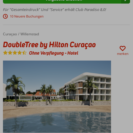
Privatstrand
Für “Gesamteindruck” Und “Service” erhält Club Paradiso 8,0!
Seit
10 Neuere Buchungen
Jahren
ein
Favorit!
Curaçao
DoubleTree by Hilton Curaçao
Home
Willemstad
Wasserspaß im
DoubleTree by Hilton Curaçao
Splash-Pool &
Rutschpartien
Ohne Verpflegung
-
Hotel
merken
auf den
Wasserrutschen
Geräumige
Familienzimmer
für bis zu 8
Personen!
Ultimativer
Service mit
Ultra All
Inclusive –
Getränke
rund um
die Uhr