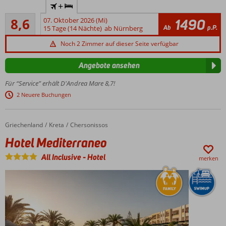
+
uitlijnen
Strand
op
Empfohlen
und in
8,6
07. Oktober 2026 (Mi)
1490
667
links*/
Ab
p.P.
der
15 Tage (14 Nächte)
ab Nürnberg
Bewertungen
margin-
Nähe
Noch 2 Zimmer auf dieser Seite verfügbar
left:
von
-3.1em;
Trianda
Angebote ansehen
}
Restaurant mit
.border
Themenabenden
Für “Service” erhält D'Andrea Mare 8,7!
{
Vielfältiges
2 Neuere Buchungen
border:
Unterhaltungsprogramm
1px...
Schmackhaftes
Griechenland
Hotel Mediterraneo
Home
Kreta
Chersonissos
All Inclusive
Hotel Mediterraneo
All Inclusive
-
Hotel
merken