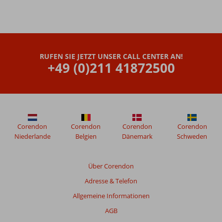
für die
Kinder
Gewinner der
Auszeichnung
"Hotel des
RUFEN SIE JETZT UNSER CALL CENTER AN!
Jahres"
+49 (0)211 41872500
Corendon
Corendon
Corendon
Corendon
Niederlande
Belgien
Dänemark
Schweden
Über Corendon
Adresse & Telefon
Allgemeine Informationen
AGB