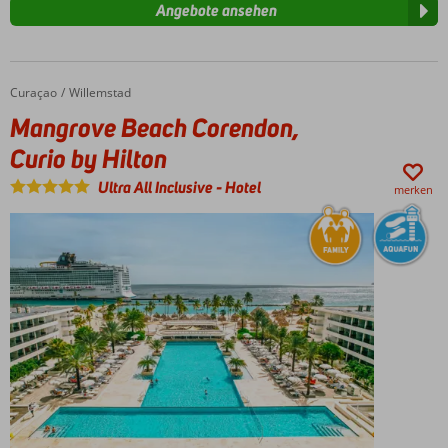
Angebote ansehen
Curaçao
Mangrove Beach Corendon, Curio by Hilton
Home
Willemstad
Mangrove Beach Corendon,
Curio by Hilton
Ultra All Inclusive
-
Hotel
merken