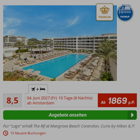
Inkl.
Bitterballen
und
Kroketten!
Exklusives
+
Corendon
Empfohlen
Resort mit
8,5
04. Juni 2027 (Fr)
10 Tage (8 Nächte)
1869
796
Ab
p.P.
erweitertem
ab Amsterdam
Bewertungen
Ultra All
Angebote ansehen
Inclusive-
Konzept
Für “Lage” erhält The Rif at Mangrove Beach Corendon, Curio by Hilton 8,7!
Eigener
15 Neuere Buchungen
privater