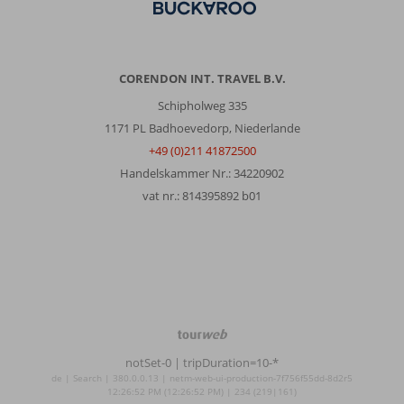
CORENDON INT. TRAVEL B.V.
Schipholweg 335
1171 PL Badhoevedorp, Niederlande
+49 (0)211 41872500
Handelskammer Nr.: 34220902
vat nr.: 814395892 b01
TourWeb
©
notSet-0
| tripDuration=10-*
NetMatch
de | Search | 380.0.0.13 | netm-web-ui-production-7f756f55dd-8d2r5
12:26:52 PM (12:26:52 PM) | 234 (219|161)