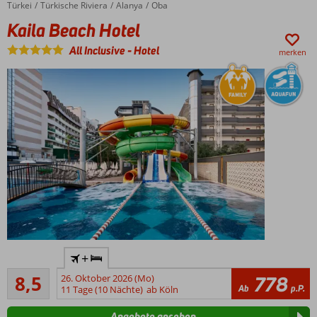
von
Türkei
Kaila Beach Hotel
Home
Türkische Riviera
Alanya
Oba
Paguera
Kaila Beach Hotel
entfernt,
kostenloser
All Inclusive
-
Hotel
merken
Shuttle-
Service
Abwechslungsreiches
Animationsprogramm
Zimmer
und
Suiten
mit
Magnus-
Service
ebenfalls
buchbar
.usp
+
ul
Empfohlen
{
8,5
26. Oktober 2026 (Mo)
778
284
Ab
p.P.
list-
11 Tage (10 Nächte)
ab Köln
Bewertungen
style:
Angebote ansehen