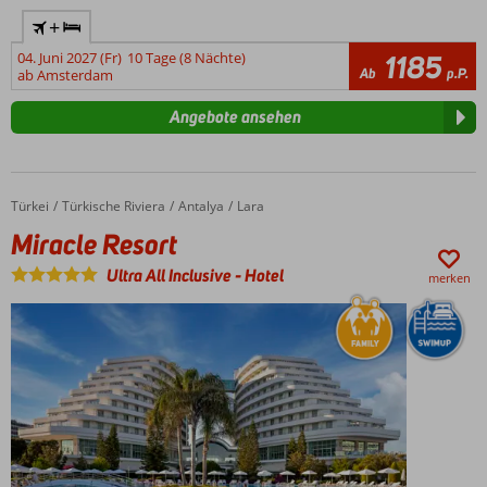
+
04. Juni 2027 (Fr)
10 Tage (8 Nächte)
1185
Ab
p.P.
ab Amsterdam
Angebote ansehen
Türkei
Miracle Resort
Home
Türkische Riviera
Antalya
Lara
Miracle Resort
Ultra All Inclusive
-
Hotel
merken