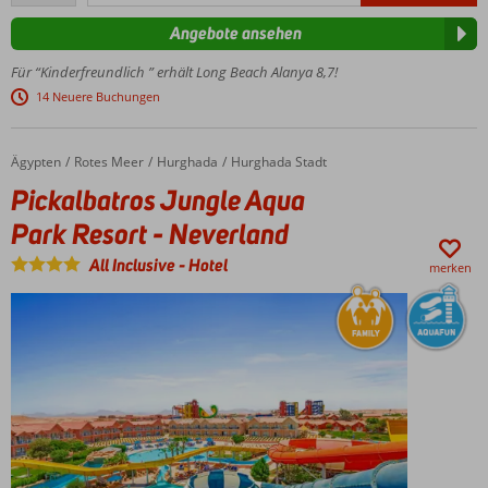
Bewertungen
Restaurants
privatem
Angebote ansehen
sowie 24-
Sandstrand
Stunden-
und Pier
Für “Kinderfreundlich ” erhält Long Beach Alanya 8,7!
Zimmerservice
Luxuriöse
14 Neuere Buchungen
Zimmer,
Villen,
Suiten
Ägypten
Pickalbatros Jungle Aqua Park Resort - Neverland
Home
Rotes Meer
Hurghada
Hurghada Stadt
und
Pickalbatros Jungle Aqua
Chalets
Park Resort - Neverland
Kirmes mit
Riesenrad
All Inclusive
-
Hotel
und
merken
Autoscooter
Umfassendes
Ultra-All-
Inclusive-
Angebot