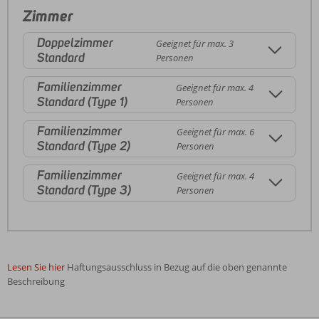
Zimmer
Doppelzimmer
Geeignet für max. 3
Standard
Personen
Familienzimmer
Geeignet für max. 4
Standard (Type 1)
Personen
Familienzimmer
Geeignet für max. 6
Standard (Type 2)
Personen
Familienzimmer
Geeignet für max. 4
Standard (Type 3)
Personen
Lesen Sie hier
Haftungsausschluss in Bezug auf die oben genannte
Beschreibung
Die