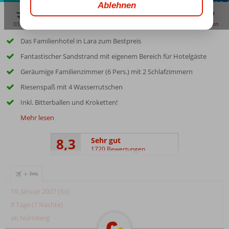
03:45
00:20
aug. 33°
C
zu teilen
merken
Das Familienhotel in Lara zum Bestpreis
Fantastischer Sandstrand mit eigenem Bereich für Hotelgäste
Geräumige Familienzimmer (6 Pers.) mit 2 Schlafzimmern
Riesenspaß mit 4 Wasserrutschen
Inkl. Bitterballen und Kroketten!
Mehr lesen
8,3
Sehr gut
1720 Bewertungen
+
10. Januar 2027 (So)
8 Tage (7 Nächte)
ab Nürnberg