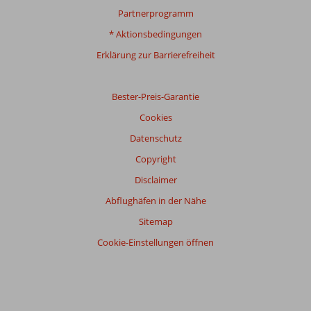
Gesamteindruck
8,3
Essen
7,9
Partnerprogramm
Lage
8,4
Zimmer
7,7
Service
8,4
Kinderfreundlich
8,4
* Aktionsbedingungen
Preis/Leistung
8,2
WLAN-Qualität
7,6
Erklärung zur Barrierefreiheit
Bester-Preis-Garantie
Cookies
Datenschutz
Copyright
Disclaimer
Abflughäfen in der Nähe
Sitemap
Cookie-Einstellungen öffnen