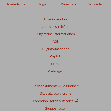
nicht
Niederlande
Belgien
Dänemark
Schweden
mehr
angezeigt,
um
Über Corendon
die
Adresse & Telefon
Relevanz
sicherzustellen.
Allgemeine Informationen
Mehr
AGB
über
unsere
Fluginformationen
Bewertungen
Gepäck
Extras
Gesamtpunktzahl
Mietwagen
Basierend
auf:
1720
Reisedokumente & Gesundheit
Bewertungen
Sitzplatzreservierung
Corendon Hotels & Resorts
Bewertung
Gruppenreisen