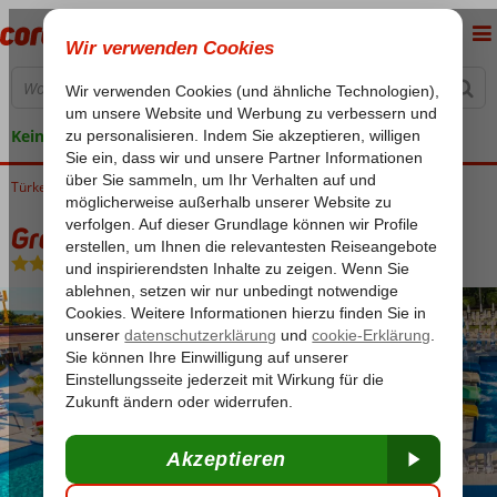
Keine versteckten Kosten
Türkei
Home
Türkische Riviera
Antalya
Lara
Grand Park Lara
Grand Park Lara
Ultra All Inclusive
-
Hotel