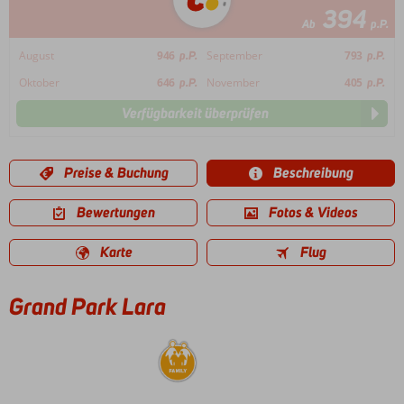
394
Ab
p.P.
August
946
p.P.
September
793
p.P.
Oktober
646
p.P.
November
405
p.P.
Verfügbarkeit überprüfen
Preise & Buchung
Beschreibung
Bewertungen
Fotos & Videos
Karte
Flug
Grand Park Lara