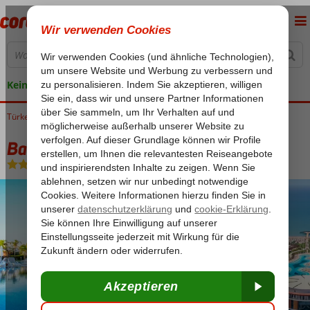
Keine versteckten Kosten
Türkei
Home
Türkische Riviera
Antalya
Lara
Baia Lara
Baia Lara
Ultra All Inclusive
-
Hotel