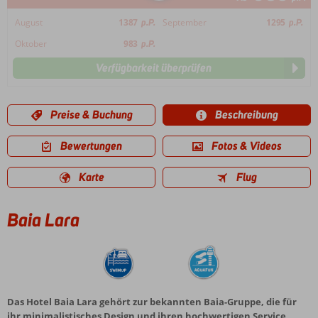
August
1387
p.P.
September
1295
p.P.
Oktober
983
p.P.
Verfügbarkeit überprüfen
Preise & Buchung
Beschreibung
Bewertungen
Fotos & Videos
Karte
Flug
Baia Lara
Das Hotel Baia Lara gehört zur bekannten Baia-Gruppe, die für
ihr minimalistisches Design und ihren hochwertigen Service