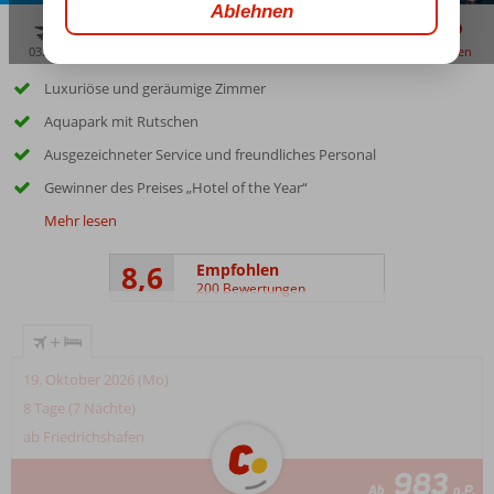
03:45
00:20
aug. 33°
C
zu teilen
merken
Luxuriöse und geräumige Zimmer
Aquapark mit Rutschen
Ausgezeichneter Service und freundliches Personal
Gewinner des Preises „Hotel of the Year“
Mehr lesen
8,6
Empfohlen
200 Bewertungen
+
19. Oktober 2026 (Mo)
8 Tage (7 Nächte)
ab Friedrichshafen
983
Ab
p.P.