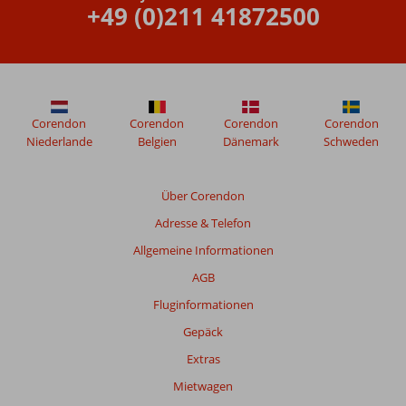
älter
+49 (0)211 41872500
als
48
Monate
sind,
werden
nicht
Corendon
Corendon
Corendon
Corendon
mehr
Niederlande
Belgien
Dänemark
Schweden
angezeigt,
um
die
Über Corendon
Relevanz
Adresse & Telefon
sicherzustellen.
Mehr
Allgemeine Informationen
über
AGB
unsere
Bewertungen
Fluginformationen
Gepäck
Gesamtpunktzahl
Extras
Basierend
Mietwagen
auf: