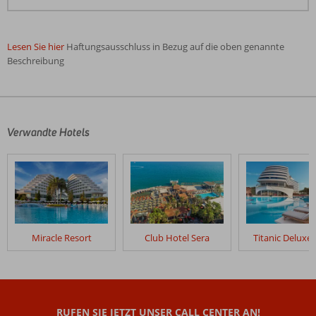
Lesen Sie hier
Haftungsausschluss in Bezug auf die oben genannte
Beschreibung
Die
Bewertungen
wurden
von
Verwandte Hotels
unseren
Gästen
nach
ihrem
Aufenthalt
in
Baia
Miracle Resort
Club Hotel Sera
Titanic Deluxe 
Lara
verfasst.
Bewertungen,
die
RUFEN SIE JETZT UNSER CALL CENTER AN!