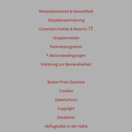
200
Bewertungen
Reisedokumente & Gesundheit
Sitzplatzreservierung
Bewertung
Corendon Hotels & Resorts
Gesamteindruck
8,5
Essen
8,4
Gruppenreisen
Lage
8,7
Zimmer
8,2
Partnerprogramm
Service
8,5
Kinderfreundlich
7,7
Preis/Leistung
7,9
WLAN-Qualität
8,0
* Aktionsbedingungen
Erklärung zur Barrierefreiheit
Bester-Preis-Garantie
Cookies
Datenschutz
Copyright
Disclaimer
Abflughäfen in der Nähe