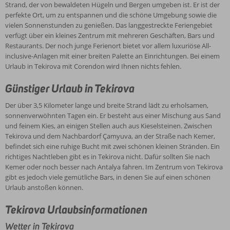
auf Strände, Restaurants und das Stadtzentrum geachtet.
Strand, der von bewaldeten Hügeln und Bergen umgeben ist. Er ist der
das Hinterland von Tekirova auf vielfältige Weise erkunden.
perfekte Ort, um zu entspannen und die schöne Umgebung sowie die
Unternehmen Sie beispielsweise einen Ausflug ins nahe gelegene
vielen Sonnenstunden zu genießen. Das langgestreckte Feriengebiet
Demre, das früher Myra hieß, und besuchen Sie die antike Stadt des
verfügt über ein kleines Zentrum mit mehreren Geschäften, Bars und
bekannten Heiligen Nikolaus, die für ihre Felsengräber bekannt ist.
Restaurants. Der noch junge Ferienort bietet vor allem luxuriöse All-
Ebenfalls lohnenswert ist eine Bootsfahrt nach Kekova, einer
inclusive-Anlagen mit einer breiten Palette an Einrichtungen. Bei einem
versunkenen Stadt, in der Sie Sarkophage besichtigen können.
Urlaub in Tekirova mit Corendon wird Ihnen nichts fehlen.
Besonders beliebt sind Jeepsafaris, Quadsafaris, Rafting im
Taurusgebirge, Bootsausflüge und der Besuch eines traditionellen
Günstiger Urlaub in Tekirova
türkischen Hamams. Während Ihres Urlaubs in Tekirova sollten Sie
auch die Stadt Kemer und die größere Stadt Antalya besuchen.
Der über 3,5 Kilometer lange und breite Strand lädt zu erholsamen,
sonnenverwöhnten Tagen ein. Er besteht aus einer Mischung aus Sand
und feinem Kies, an einigen Stellen auch aus Kieselsteinen. Zwischen
Tekirova und dem Nachbardorf Çamyuva, an der Straße nach Kemer,
befindet sich eine ruhige Bucht mit zwei schönen kleinen Stränden. Ein
richtiges Nachtleben gibt es in Tekirova nicht. Dafür sollten Sie nach
Kemer oder noch besser nach Antalya fahren. Im Zentrum von Tekirova
gibt es jedoch viele gemütliche Bars, in denen Sie auf einen schönen
Urlaub anstoßen können.
Tekirova Urlaubsinformationen
Wetter in Tekirova