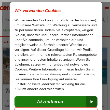
Keine versteckten Kosten
Türkei
Home
Türkische Riviera
Kemer
Tekirova
Tekirova
Tekirova ist ein kleiner, ruhiger Ferienort mit einem langgezogenen
Strand, der von bewaldeten Hügeln und Bergen umgeben ist. Er ist