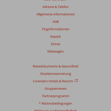
die
Adresse & Telefon
Relevanz
sicherzustellen.
Allgemeine Informationen
Mehr
AGB
über
unsere
Fluginformationen
Bewertungen
Gepäck
Extras
Mietwagen
Reisedokumente & Gesundheit
Sitzplatzreservierung
Corendon Hotels & Resorts
Gruppenreisen
Partnerprogramm
* Aktionsbedingungen
Erklärung zur Barrierefreiheit