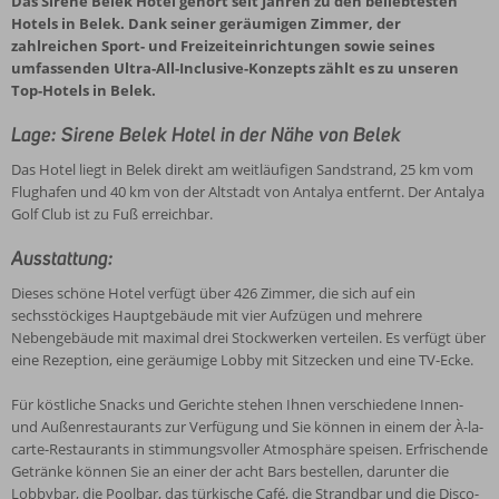
Das Sirene Belek Hotel gehört seit Jahren zu den beliebtesten
Hotels in Belek. Dank seiner geräumigen Zimmer, der
zahlreichen Sport- und Freizeiteinrichtungen sowie seines
umfassenden Ultra-All-Inclusive-Konzepts zählt es zu unseren
Top-Hotels in Belek.
Lage: Sirene Belek Hotel in der Nähe von Belek
Das Hotel liegt in Belek direkt am weitläufigen Sandstrand, 25 km vom
Flughafen und 40 km von der Altstadt von Antalya entfernt. Der Antalya
Golf Club ist zu Fuß erreichbar.
Ausstattung:
Dieses schöne Hotel verfügt über 426 Zimmer, die sich auf ein
sechsstöckiges Hauptgebäude mit vier Aufzügen und mehrere
Nebengebäude mit maximal drei Stockwerken verteilen. Es verfügt über
eine Rezeption, eine geräumige Lobby mit Sitzecken und eine TV-Ecke.
Für köstliche Snacks und Gerichte stehen Ihnen verschiedene Innen-
und Außenrestaurants zur Verfügung und Sie können in einem der À-la-
carte-Restaurants in stimmungsvoller Atmosphäre speisen. Erfrischende
Getränke können Sie an einer der acht Bars bestellen, darunter die
Lobbybar, die Poolbar, das türkische Café, die Strandbar und die Disco-