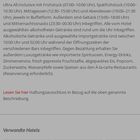
Ultra All-Inclusive mit Frühstück (07:00–10:00 Uhr), Spätfrühstück (10:00–
10:30 Uhr), Mittagessen (12:30–15:00 Uhr) und Abendessen (19:00–21:30
Uhr), jeweils in Buffetform. Außerdem sind Gebäck (13:00–18:00 Uhr)
und Mitternachtssnacks (23:30–00:30 Uhr) inbegriffen. Alle vom Hotel
ausgewählten alkoholfreien Getränke sind rund um die Uhr inbegriffen.
Alkoholische Getränke und ausgewählte Importgetränke sind zwischen
10:00 Uhr und 02:00 Uhr während der Öffnungszeiten der
verschiedenen Bars inbegriffen. Gegen Bezahlung erhalten Sie
außerdem Luxusgetränke wie importierte Spirituosen, Energy-Drinks,
Zimmerservice, frisch gepresste Fruchtsäfte, abgepacktes Eis, Popcorn,
Zuckerwatte, Wasserpfeife sowie Speisen aus den À-la-carte-Restaurants
(Reservierung erforderlich).
Lesen Sie hier
Haftungsausschluss in Bezug auf die oben genannte
Beschreibung
Die
Bewertungen
wurden
von
Verwandte Hotels
unseren