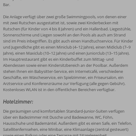
Bar.
Die Anlage verfügt über zwei große Swimmingpools, von denen einer
mit zwei Rutschen ausgestattet ist, sowie zwei Kinderbecken mit
Rutschen (für Kinder von 4 bis 8 Jahren) und ein Hallenbad. Liegestühle,
Sonnenschirme und Liegen sowohl an den Pools als auch am Strand
sind im Preis inbegriffen. Es gibt auch einen Handtuchservice. Für Kinder
und Jugendliche gibt es einen Miniclub (4–12 Jahre), einen Midiclub (7–9
Jahre), einen Maxiclub (10–12 Jahre) und einen Juniorclub (13–15 Jahre).
Im Hauptrestaurant gibt es ein Kinderbuffet zum Mittag- und
Abendessen sowie einen Kindersitzbereich an der Poolbar. Außerdem
stehen Ihnen ein Babysitter-Service, ein Internetcafé, verschiedene
Geschäfte, ein Wäscheservice, ein Spielzimmer, ein Friseursalon, ein
Arztservice und Konferenzräume zur Verfügung (alle gegen Gebühr).
Kostenloses WLAN ist in den öffentlichen Bereichen verfügbar.
Hotelzimmer:
Die geräumigen und komfortablen Standard-Junior-Suiten verfügen
über ein Badezimmer mit Dusche und Badewanne, WC, Föhn,
Hausschuhe und Bademäntel. Außerdem gibt es einen Safe, ein Telefon,
Satellitenfernsehen, eine Minibar, eine Klimaanlage (zentral gesteuert)
sowie einen Balkon oder eine Terrasse mit Sitzgelegenheit.