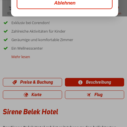
03:45
00:40
aug. 33°
C
zu teilen
merken
Exklusiv bei Corendon!
Zahlreiche Aktivitäten für Kinder
Geräumige und komfortable Zimmer
Ein Wellnesscenter
Mehr lesen
Preise & Buchung
Beschreibung
Karte
Flug
Sirene Belek Hotel