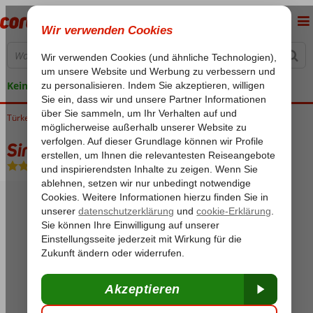
Keine versteckten Kosten
Türkei
Home
Türkische Riviera
Belek
Sirene Belek Hotel
Sirene Belek Hotel
Ultra All Inclusive
-
Hotel