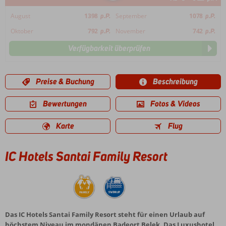
August
1398
p.P.
September
1078
p.P.
Oktober
792
p.P.
November
742
p.P.
Verfügbarkeit überprüfen
Preise & Buchung
Beschreibung
Bewertungen
Fotos & Videos
Karte
Flug
IC Hotels Santai Family Resort
Das IC Hotels Santai Family Resort steht für einen Urlaub auf
höchstem Niveau im mondänen Badeort Belek. Das Luxushotel