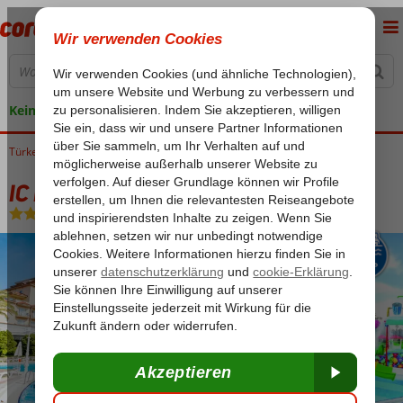
Keine versteckten Kosten
Türkei
Home
Türkische Riviera
Belek
IC Hotels Santai Family Resort
IC Hotels Santai Family Resort
Ultra All Inclusive
-
Hotel