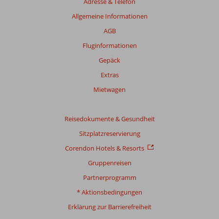
Adresse & Telefon
um
die
Allgemeine Informationen
Relevanz
AGB
sicherzustellen.
Mehr
Fluginformationen
über
Gepäck
unsere
Bewertungen
Extras
Mietwagen
Gesamtpunktzahl
Basierend
Reisedokumente & Gesundheit
auf:
49
Sitzplatzreservierung
Bewertungen
Corendon Hotels & Resorts
Gruppenreisen
Bewertung
Partnerprogramm
Gesamteindruck
8,8
Essen
8,6
* Aktionsbedingungen
Lage
8,5
Zimmer
7,9
Erklärung zur Barrierefreiheit
Service
8,8
Kinderfreundlich
9,3