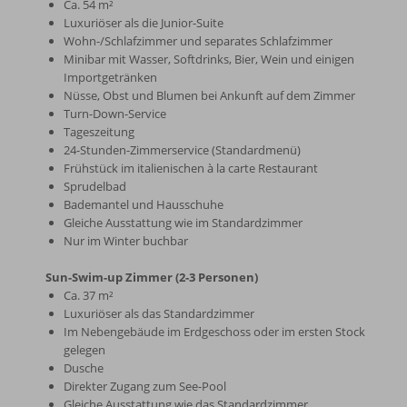
Ca. 54 m²
Luxuriöser als die Junior-Suite
Wohn-/Schlafzimmer und separates Schlafzimmer
Minibar mit Wasser, Softdrinks, Bier, Wein und einigen
Importgetränken
Nüsse, Obst und Blumen bei Ankunft auf dem Zimmer
Turn-Down-Service
Tageszeitung
24-Stunden-Zimmerservice (Standardmenü)
Frühstück im italienischen à la carte Restaurant
Sprudelbad
Bademantel und Hausschuhe
Gleiche Ausstattung wie im Standardzimmer
Nur im Winter buchbar
Sun-Swim-up Zimmer (2-3 Personen)
Ca. 37 m²
Luxuriöser als das Standardzimmer
Im Nebengebäude im Erdgeschoss oder im ersten Stock
gelegen
Dusche
Direkter Zugang zum See-Pool
Gleiche Ausstattung wie das Standardzimmer