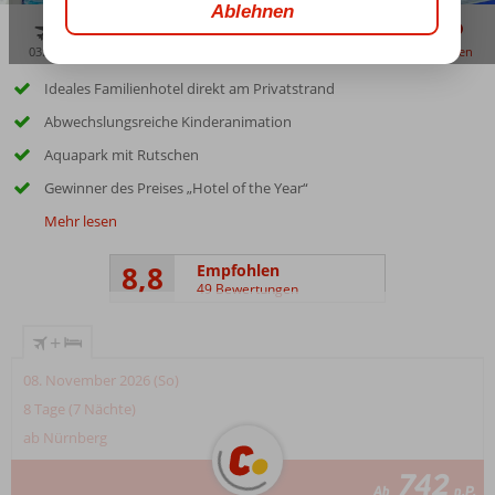
03:45
00:40
aug. 33°
C
zu teilen
merken
Ideales Familienhotel direkt am Privatstrand
Abwechslungsreiche Kinderanimation
Aquapark mit Rutschen
Gewinner des Preises „Hotel of the Year“
Mehr lesen
8,8
Empfohlen
49 Bewertungen
+
08. November 2026 (So)
8 Tage (7 Nächte)
ab Nürnberg
742
Ab
p.P.