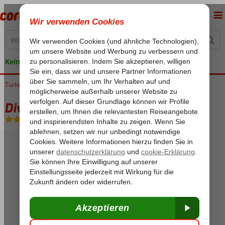
Keine versteckten Kosten
Türkei
Home
Türkische Riviera
Antalya
Lara
Divan Talya
Divan Talya
Halbpension
-
Hotel