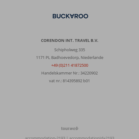
CORENDON INT. TRAVEL B.V.
Schipholweg 335
1171 PL Badhoevedorp, Niederlande
+49 (0)211 41872500
Handelskammer Nr.: 34220902
vat nr.: 814395892 b01
TourWeb
©
accommodation-2193
| accommodationId=2193