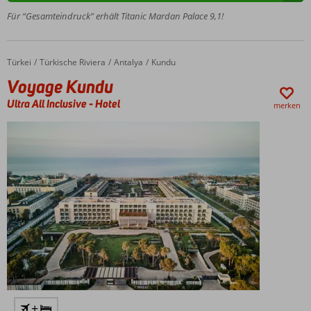
am
Für “Gesamteindruck” erhält Titanic Mardan Palace 9,1!
Strand
Nicht
weniger als
Türkei
Voyage Kundu
Home
Türkische Riviera
Antalya
Kundu
6 À-la-carte-
Voyage Kundu
Restaurants
Wunderschönes
Ultra All Inclusive
-
Hotel
merken
Spa- und
Wellnesscenter
+