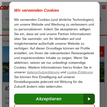
Keine versteckten Kosten
Türkei
Home
Türkische Riviera
Antalya
Kundu
818
Ab
p.P.
Kundu
Kundu ist ein moderner Ferienort, der etwa 15 Kilometer vom
Zentrum Antalyas entfernt liegt. Er befindet sich neben dem