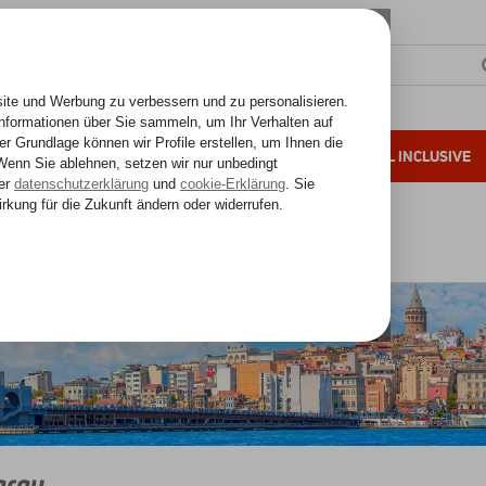
SONNENZIELE
FERNREISEN
ALL INCLUSIVE
ahre Erfahrung
tanbul
Istanbul
Aksaray
aray