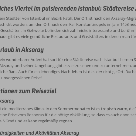
ants und Unterhaltungsmöglichkeiten.
eitere Möglichkeiten in dieser Metropole! Worauf warten Sie also noch? Buch
ches Viertel im pulsierenden Istanbul: Städtereise
underbaren Aufenthalt.
 ein Stadtteil von Istanbul im Bezirk Fatih. Der Ort ist nach den Aksaray-Mi
schickt wurden, um den Ort nach dem Fall Konstantinopels im Jahr 1453 neu z
Geschäften. In Gehweite befinden sich zahlreiche interessante und berüh
aus gibt es viele gemütliche Restaurants und Gaststätten, in denen man tür
rlaub in Aksaray
 ein wunderbarer Aufenthaltsort für eine Städtereise nach Istanbul. Lernen 
Aksaray und seiner Umgebung gibt es viel zu sehen und zu unternehmen, un
che Bars. Auch für ein lebendiges Nachtleben ist dies der richtige Ort. Buch
r unvergesslichen Reise!
tionen zum Reiseziel
ksaray
t ein mediterranes Klima. In den Sommermonaten ist es tropisch warm, die
feine Brise vom Bosporus für die nötige Abkühlung, so dass es auch dann se
a 5 Grad und es kann regelmäßig regnen.
rdigkeiten und Aktivitäten Aksaray