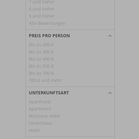
7 und höher
8 und höher
9 und höher
Alle Bewertungen
PREIS PRO PERSON
Bis zu 200 €
Bis zu 300 €
Bis zu 400 €
Bis zu 500 €
Bis zu 700 €
700 € und mehr
UNTERKUNFTSART
Aparthotel
Apartment
Boutique Hotel
Ferienhaus
Hotel