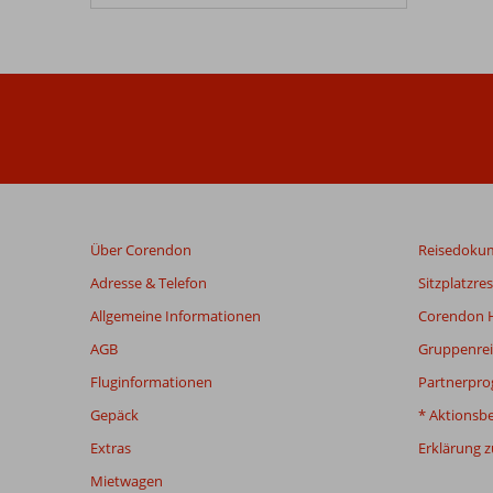
Über Corendon
Reisedoku
Adresse & Telefon
Sitzplatzre
Allgemeine Informationen
Corendon H
AGB
Gruppenrei
Fluginformationen
Partnerpr
Gepäck
* Aktionsb
Extras
Erklärung zu
Mietwagen