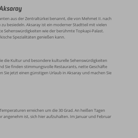
en auch Sie einen Urlaub in Istanbul und genießen Sie
 Aksaray
granten aus der Zentraltürkei benannt, die von Mehmet II. nach
u besiedeln. Aksaray ist ein moderner Stadtteil mit vielen
mte Sehenswürdigkeiten wie der berühmte Topkapi-Palast.
kische Spezialitäten genießen kann.
Sie die Kultur und besondere kulturelle Sehenswürdigkeiten
d Sie finden stimmungsvolle Restaurants, nette Geschäfte
en Sie jetzt einen günstigen Urlaub in Aksaray und machen Sie
 Temperaturen erreichen um die 30 Grad. An heißen Tagen
hr angenehm ist, sich hier aufzuhalten. Im Januar und Februar