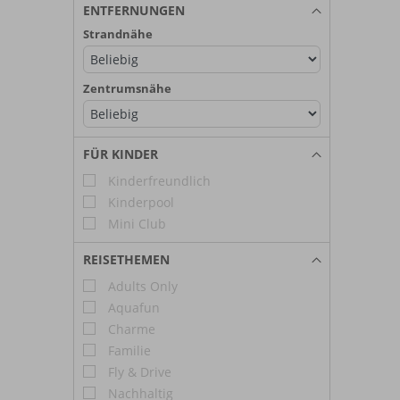
ENTFERNUNGEN
Strandnähe
Zentrumsnähe
FÜR KINDER
Kinderfreundlich
Kinderpool
Mini Club
REISETHEMEN
Adults Only
Aquafun
Charme
Familie
Fly & Drive
Nachhaltig