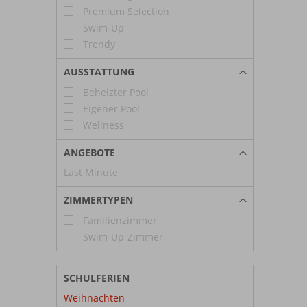
Premium Selection
Swim-Up
Trendy
AUSSTATTUNG
Beheizter Pool
Eigener Pool
Wellness
ANGEBOTE
Last Minute
ZIMMERTYPEN
Familienzimmer
Swim-Up-Zimmer
SCHULFERIEN
Weihnachten