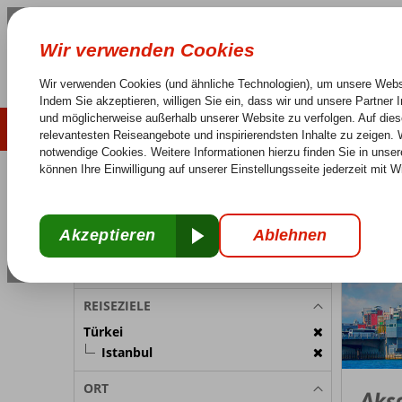
LAST MINUTE
SOMMER 2026
Keine versteckten Kosten
Sorglos Reisen
25 J
REISETEILNEHMER
Türkei
Home
Is
Zimmer 1:
2 Personen
Reiseteilnehmer ändern
REISEZIELE
Türkei
Istanbul
ORT
Aks