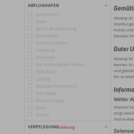
Restaur
viele w
ABFLUGHAFEN
Gemütli
einen w
Amsterdam
Aksaray ist
Basel
Istanbul ge
Berlin-Brandenburg
Hotels und 
Düsseldorf
Darüber hin
Friedrichshafen
Guter U
Hamburg
Hannover
Aksaray ist
Karlsruhe/Baden-Baden
kennen. In 
und gemütli
Köln/Bonn
ihn zu eine
Leipzig
Münster/Osnabrück
Informa
Nürnberg
Wetter A
Rostock-Laage
Istanbul ha
Wien
sorgt eine 
Zürich
sind es etw
VERPFLEGUNG
Erklärung
Sehenswü