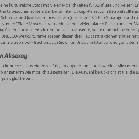
t eine kulturreiche Stadt mit vielen Möglichkeiten für Ausflüge und Reisen. 
thalts besuchen sollten. Der berühmte Topkapi-Palast zum Beispiel sollte auf
 Schmuck und Juwelen zu bewundern (darunter 2 3,5-Kilo-Smaragde und ein 
 Namen "Blaue Moschee" verdankt sie den vielen blauen Fliesen aus der Stad
a, früher eine Kathedrale und heute ein Museum, sollte man sich nicht ent
UNESCO-Weltkulturerbe. Neben diesen drei Hauptattraktionen gibt es natürl
en Sie also noch? Buchen auch Sie einen Urlaub in Istanbul und genießen 
in Aksaray
n können Sie aus einem vielfältigen Angebot an Hotels wählen. Alle Unterk
so angenehm wie möglich zu gestalten. Die Auswahl berücksichtigt u.a. die 
ngsmöglichkeiten.