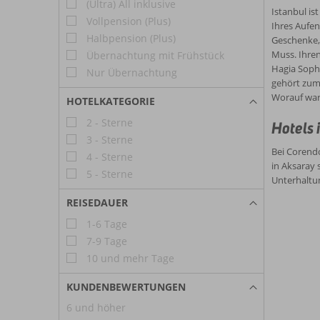
(Ultra) All inklusive
Istanbul is
Vollpension (Plus)
Ihres Aufen
Halbpension (Plus)
Geschenke,
Muss. Ihren
Übernachtung mit Frühstück
Hagia Sophi
Nur Übernachtung
gehört zum 
Worauf wart
HOTELKATEGORIE
2 - Sterne
Hotels 
3 - Sterne
Bei Corendo
4 - Sterne
in Aksaray 
5 - Sterne
Unterhaltu
REISEDAUER
1-6 Tage
7-9 Tage
10 und mehr Tage
KUNDENBEWERTUNGEN
6 und höher