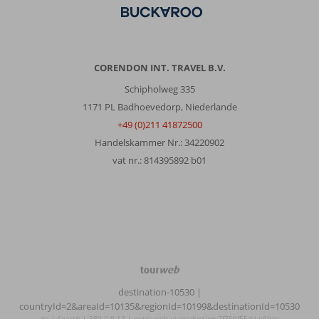
CORENDON INT. TRAVEL B.V.
Schipholweg 335
1171 PL Badhoevedorp, Niederlande
+49 (0)211 41872500
Handelskammer Nr.: 34220902
vat nr.: 814395892 b01
TourWeb
©
destination-10530
|
NetMatch
countryId=2&areaId=10135&regionId=10199&destinationId=10530
de | Search | 380.0.0.13 | netm-web-ui-production-7f756f55dd-n6hzs