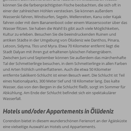
können Sie die farbenprächtigsten Fische beobachten, die sich oft in
einer der zahlreichen Höhlen verstecken. Sie können außerdem
Wasserski fahren, Windsurfen, Segeln, Wellenreiten, Kanu oder Kajak
fahren oder mit dem Bananenboot oder einem Wasserscooter über das
Wasser flitzen. Sie haben die Wahl! Es gibt auch viele Möglichkeiten,
Kultur zu erleben. Besuchen Sie die beeindruckenden Ruinen und
antiken Städte in der Umgebung von Ölüdeniz wie Danthos, Pinara,
Letoon, Sidyma, Tlos und Myra. Etwa 70 Kilometer entfernt liegt die
Stadt Dalyan mit ihren gut erhaltenen lykischen Felsengräbern.
Zwischen Juni und September können Sie außerdem das märchenhafte
Tal der Schmetterlinge besuchen, in dem Schmetterlinge in allen Farben
und Arten fröhlich umherflatteren. Auch die etwa 50 Kilometer
entfernte Saklikent-Schlucht ist einen Besuch wert. Die Schlucht ist Teil
eines Nationalparks, 300 Meter tief und 18 Kilometer lang. Das kalte
Wasser, das von den Bergen in die Schlucht fließt, sorgt im Sommer für
Abkühlung. Am Ende der Schlucht befindet sich ein spektakulärer
Wasserfall.
Hotels und/oder Appartements in Ölüdeniz
Corendon bietet in diesem wunderschönen Ferienort an der Ägäisküste
eine vielseitige Auswahl an Hotels und Appartements.