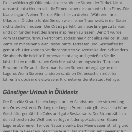
Umgebung von Ölüdeniz wie Danthos, Pinara, Letoon, Sidyma, Tlos
Pinienwäldern gilt Ölüdeniz als der schönste Strand der Türkei. Nicht
und Myra. Etwa 70 Kilometer entfernt liegt die Stadt Dalyan mit
umsonst entschieden sich die Filmemacher des romantischen Films „Die
ihren gut erhaltenen lykischen Felsengräbern. Zwischen Juni und
blaue Lagune”, einen Teil des Films hier zu drehen. Während Ihres
September können Sie außerdem das märchenhafte Tal der
Urlaubs in Ölüdeniz fühlen Sie sich wie in einer Traumwelt, in der Sie an
Schmetterlinge besuchen, in dem Schmetterlinge in allen Farben
nichts denken müssen. Der Ort ist perfekt, um neue Energie zu tanken
und Arten fröhlich umherflatteren. Auch die etwa 50 Kilometer
und sich für den Rest des Jahres inspirieren zu lassen. Der Ort wurde
entfernte Saklikent-Schlucht ist einen Besuch wert. Die Schlucht ist
vom Massentourismus verschont, sodass hier nicht allzu viel los ist. Das
Teil eines Nationalparks, 300 Meter tief und 18 Kilometer lang. Das
Zentrum mit seinen vielen Restaurants, Terrassen und Geschäften ist
kalte Wasser, das von den Bergen in die Schlucht fließt, sorgt im
gemütlich. Hier können Sie die schönsten Souvenirs kaufen. Schlendern
Sommer für Abkühlung. Am Ende der Schlucht befindet sich ein
Sie abends die belebte Promenade entlang und genießen Sie die
spektakulärer Wasserfall.
köstlichsten mediterranen Gerichte auf stimmungsvollen Terrassen.
Bewundern Sie auch die romantischen Sonnenuntergänge an der
Lagune. Wenn Sie einen anderen schönen Ort besuchen möchten,
fahren Sie doch in die etwa zehn Kilometer entfernte Stadt Fethiye.
Günstiger Urlaub in Ölüdeniz
Der Belcekiz-Strand ist ein langer, breiter Sandstrand, der sich entlang
des Ortes erstreckt. Entlang der langen Promenade gibt es viele schöne
Geschäfte, gemütliche Cafés und gute Restaurants. Der Strand zählt zu
den schönsten der Welt und verfügt mit der spektakulären Blauen
Lagune über einen Teil des Nationalparks. Das Meerwasser ist ruhig und
weist kaum Gezeitenunterschiede auf. Das macht ihn sehr geeignet für