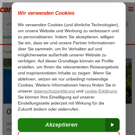
Keine versteckten Kosten
Türkei
Home
Ägäische Küste
Fethiye
Oludeniz
Oludeniz
Mit seiner türkisfarbenen Lagune und den unberührten, grünen
Pinienwäldern gilt Ölüdeniz als der schönste Strand der Türkei. Nicht