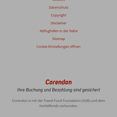
Datenschutz
Bewertung
Copyright
Gesamteindruck
6,7
Essen
6,3
Disclaimer
Lage
8,3
Zimmer
6,3
Service
8,0
Kinderfreundlich
-
Abflughäfen in der Nähe
Preis/Leistung
7,7
WLAN-Qualität
7,7
Sitemap
Cookie-Einstellungen öffnen
Corendon
Ihre Buchung und Bezahlung sind gesichert
Corendon is mit der Travel Fund Foundation (SGR) und dem
Notfallfonds verbunden.