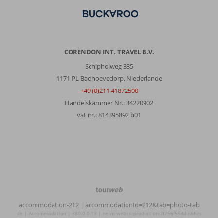
CORENDON INT. TRAVEL B.V.
Schipholweg 335
1171 PL Badhoevedorp, Niederlande
+49 (0)211 41872500
Handelskammer Nr.: 34220902
vat nr.: 814395892 b01
TourWeb
©
accommodation-212
| accommodationId=212&tab=photo-tab
NetMatch
de | Accommodation | 380.0.0.13 | netm-web-ui-production-7f756f55dd-n6hzs