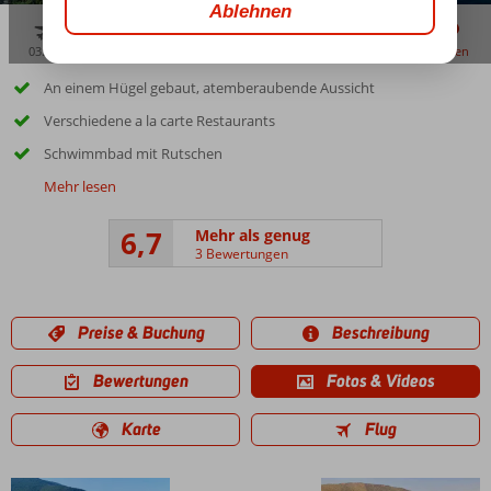
03:30
aug. 31°
C
zu teilen
merken
An einem Hügel gebaut, atemberaubende Aussicht
Verschiedene a la carte Restaurants
Schwimmbad mit Rutschen
Mehr lesen
6,7
Mehr als genug
3 Bewertungen
Preise & Buchung
Beschreibung
Bewertungen
Fotos & Videos
Karte
Flug