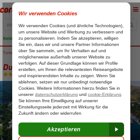
Keine versteckten Kosten
Türkei
Home
Ägäische Küste
Bodrum
Guvercinlik
Duja Bodrum
Duja Bodrum
Ultra All Inclusive
-
Hotel