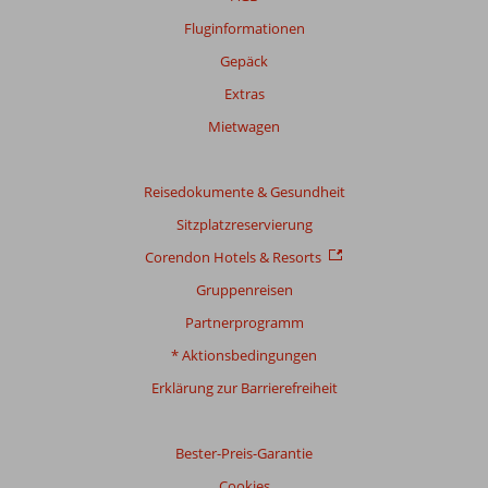
Monate
Fluginformationen
sind,
Gepäck
werden
nicht
Extras
mehr
Mietwagen
angezeigt,
um
die
Reisedokumente & Gesundheit
Relevanz
sicherzustellen.
Sitzplatzreservierung
Mehr
Corendon Hotels & Resorts
über
unsere
Gruppenreisen
Bewertungen
Partnerprogramm
* Aktionsbedingungen
Gesamtpunktzahl
Erklärung zur Barrierefreiheit
Basierend
auf:
3
Bester-Preis-Garantie
Bewertungen
Cookies