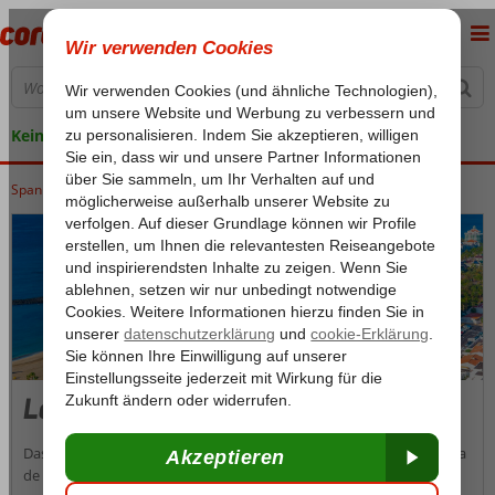
Keine versteckten Kosten
Spanien
Home
Kanarische Inseln
Teneriffa
Los Cristianos
Los Cristianos
Das ehemalige Fischerdorf Los Cristianos zählt zusammen mit Playa
de las Américas und Costa Adeje zu den touristischen Zentren im