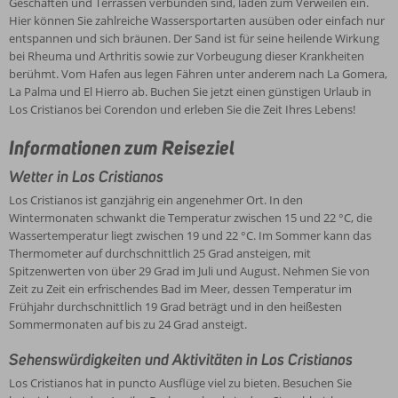
Geschäften und Terrassen verbunden sind, laden zum Verweilen ein.
Hier können Sie zahlreiche Wassersportarten ausüben oder einfach nur
entspannen und sich bräunen. Der Sand ist für seine heilende Wirkung
bei Rheuma und Arthritis sowie zur Vorbeugung dieser Krankheiten
berühmt. Vom Hafen aus legen Fähren unter anderem nach La Gomera,
La Palma und El Hierro ab. Buchen Sie jetzt einen günstigen Urlaub in
Los Cristianos bei Corendon und erleben Sie die Zeit Ihres Lebens!
Informationen zum Reiseziel
Wetter in Los Cristianos
Los Cristianos ist ganzjährig ein angenehmer Ort. In den
Wintermonaten schwankt die Temperatur zwischen 15 und 22 °C, die
Wassertemperatur liegt zwischen 19 und 22 °C. Im Sommer kann das
Thermometer auf durchschnittlich 25 Grad ansteigen, mit
Spitzenwerten von über 29 Grad im Juli und August. Nehmen Sie von
Zeit zu Zeit ein erfrischendes Bad im Meer, dessen Temperatur im
Frühjahr durchschnittlich 19 Grad beträgt und in den heißesten
Sommermonaten auf bis zu 24 Grad ansteigt.
Sehenswürdigkeiten und Aktivitäten in Los Cristianos
Los Cristianos hat in puncto Ausflüge viel zu bieten. Besuchen Sie