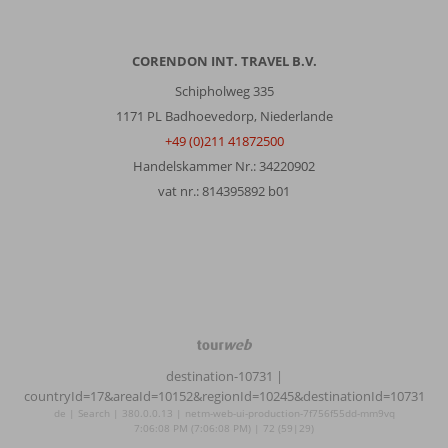
CORENDON INT. TRAVEL B.V.
Schipholweg 335
1171 PL Badhoevedorp, Niederlande
+49 (0)211 41872500
Handelskammer Nr.: 34220902
vat nr.: 814395892 b01
TourWeb
©
destination-10731
|
NetMatch
countryId=17&areaId=10152&regionId=10245&destinationId=10731
de | Search | 380.0.0.13 | netm-web-ui-production-7f756f55dd-mm9vq
7:06:08 PM (7:06:08 PM) | 72 (59|29)