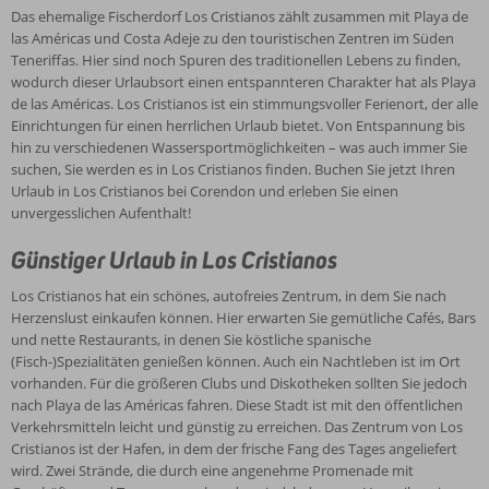
Das ehemalige Fischerdorf Los Cristianos zählt zusammen mit Playa de
las Américas und Costa Adeje zu den touristischen Zentren im Süden
Teneriffas. Hier sind noch Spuren des traditionellen Lebens zu finden,
wodurch dieser Urlaubsort einen entspannteren Charakter hat als Playa
de las Américas. Los Cristianos ist ein stimmungsvoller Ferienort, der alle
Einrichtungen für einen herrlichen Urlaub bietet. Von Entspannung bis
hin zu verschiedenen Wassersportmöglichkeiten – was auch immer Sie
suchen, Sie werden es in Los Cristianos finden. Buchen Sie jetzt Ihren
Urlaub in Los Cristianos bei Corendon und erleben Sie einen
unvergesslichen Aufenthalt!
Günstiger Urlaub in Los Cristianos
Los Cristianos hat ein schönes, autofreies Zentrum, in dem Sie nach
Herzenslust einkaufen können. Hier erwarten Sie gemütliche Cafés, Bars
und nette Restaurants, in denen Sie köstliche spanische
(Fisch-)Spezialitäten genießen können. Auch ein Nachtleben ist im Ort
vorhanden. Für die größeren Clubs und Diskotheken sollten Sie jedoch
nach Playa de las Américas fahren. Diese Stadt ist mit den öffentlichen
Verkehrsmitteln leicht und günstig zu erreichen. Das Zentrum von Los
Cristianos ist der Hafen, in dem der frische Fang des Tages angeliefert
wird. Zwei Strände, die durch eine angenehme Promenade mit