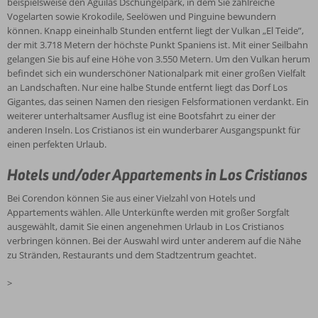
beispielsweise den Aguilas Dschungelpark, in dem Sie zahlreiche
Vogelarten sowie Krokodile, Seelöwen und Pinguine bewundern
können. Knapp eineinhalb Stunden entfernt liegt der Vulkan „El Teide”,
der mit 3.718 Metern der höchste Punkt Spaniens ist. Mit einer Seilbahn
gelangen Sie bis auf eine Höhe von 3.550 Metern. Um den Vulkan herum
befindet sich ein wunderschöner Nationalpark mit einer großen Vielfalt
an Landschaften. Nur eine halbe Stunde entfernt liegt das Dorf Los
Gigantes, das seinen Namen den riesigen Felsformationen verdankt. Ein
weiterer unterhaltsamer Ausflug ist eine Bootsfahrt zu einer der
anderen Inseln. Los Cristianos ist ein wunderbarer Ausgangspunkt für
einen perfekten Urlaub.
Hotels und/oder Appartements in Los Cristianos
Bei Corendon können Sie aus einer Vielzahl von Hotels und
Appartements wählen. Alle Unterkünfte werden mit großer Sorgfalt
ausgewählt, damit Sie einen angenehmen Urlaub in Los Cristianos
verbringen können. Bei der Auswahl wird unter anderem auf die Nähe
zu Stränden, Restaurants und dem Stadtzentrum geachtet.
>