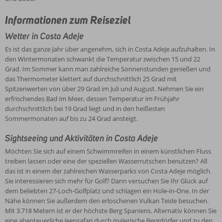
Informationen zum Reiseziel
Wetter in Costa Adeje
Es ist das ganze Jahr über angenehm, sich in Costa Adeje aufzuhalten. In
den Wintermonaten schwankt die Temperatur zwischen 15 und 22
Grad. Im Sommer kann man zahlreiche Sonnenstunden genießen und
das Thermometer klettert auf durchschnittlich 25 Grad mit
Spitzenwerten von über 29 Grad im Juli und August. Nehmen Sie ein
erfrischendes Bad im Meer, dessen Temperatur im Frühjahr
durchschnittlich bei 19 Grad liegt und in den heißesten
Sommermonaten auf bis zu 24 Grad ansteigt.
Sightseeing und Aktivitäten in Costa Adeje
Möchten Sie sich auf einem Schwimmreifen in einem künstlichen Fluss
treiben lassen oder eine der speziellen Wasserrutschen benutzen? All
das ist in einem der zahlreichen Wasserparks von Costa Adeje möglich.
Sie interessieren sich mehr für Golf? Dann versuchen Sie Ihr Glück auf
dem beliebten 27-Loch-Golfplatz und schlagen ein Hole-in-One. In der
Nähe können Sie außerdem den erloschenen Vulkan Teide besuchen.
Mit 3.718 Metern ist er der höchste Berg Spaniens. Alternativ können Sie
eine abenteuerliche Jeepsafari durch malerische Bergdörfer und zu den