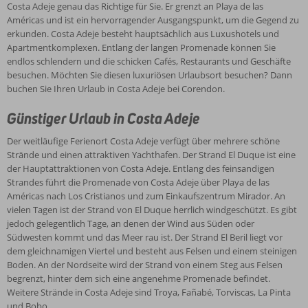
Auch die Hauptstadt Santa Cruz und der Teide-Nationalpark
Costa Adeje genau das Richtige für Sie. Er grenzt an Playa de las
gehören zu den vielen Ausflugsmöglichkeiten während Ihres
Américas und ist ein hervorragender Ausgangspunkt, um die Gegend zu
Urlaubs in Costa Adeje.
erkunden. Costa Adeje besteht hauptsächlich aus Luxushotels und
Apartmentkomplexen. Entlang der langen Promenade können Sie
endlos schlendern und die schicken Cafés, Restaurants und Geschäfte
besuchen. Möchten Sie diesen luxuriösen Urlaubsort besuchen? Dann
buchen Sie Ihren Urlaub in Costa Adeje bei Corendon.
Günstiger Urlaub in Costa Adeje
Der weitläufige Ferienort Costa Adeje verfügt über mehrere schöne
Strände und einen attraktiven Yachthafen. Der Strand El Duque ist eine
der Hauptattraktionen von Costa Adeje. Entlang des feinsandigen
Strandes führt die Promenade von Costa Adeje über Playa de las
Américas nach Los Cristianos und zum Einkaufszentrum Mirador. An
vielen Tagen ist der Strand von El Duque herrlich windgeschützt. Es gibt
jedoch gelegentlich Tage, an denen der Wind aus Süden oder
Südwesten kommt und das Meer rau ist. Der Strand El Beril liegt vor
dem gleichnamigen Viertel und besteht aus Felsen und einem steinigen
Boden. An der Nordseite wird der Strand von einem Steg aus Felsen
begrenzt, hinter dem sich eine angenehme Promenade befindet.
Weitere Strände in Costa Adeje sind Troya, Fañabé, Torviscas, La Pinta
und Bobo.