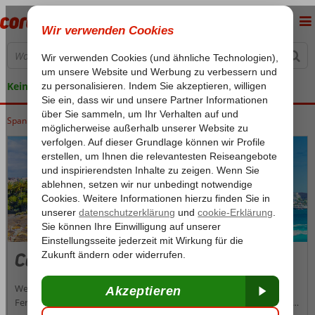
Keine versteckten Kosten
Spanien
Home
Kanarische Inseln
Teneriffa
Costa Adeje
Costa Adeje
Wenn Sie auf der Suche nach Luxus sind, ist der weitläufige
Ferienort Costa Adeje genau das Richtige für Sie. Er grenzt an Playa