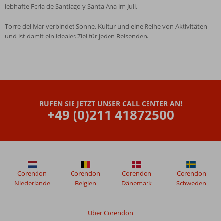
lebhafte Feria de Santiago y Santa Ana im Juli.
Torre del Mar verbindet Sonne, Kultur und eine Reihe von Aktivitäten
und ist damit ein ideales Ziel für jeden Reisenden.
RUFEN SIE JETZT UNSER CALL CENTER AN!
+49 (0)211 41872500
Corendon
Corendon
Corendon
Corendon
Niederlande
Belgien
Dänemark
Schweden
Über Corendon