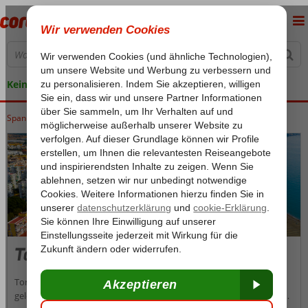
Keine versteckten Kosten
Spanien
Home
Costa del Sol
Costa del Sol
Torre del Mar
Torre del Mar
Torre del Mar, an der Südküste Spaniens in der Provinz Málaga
gelegen, bietet das ganze Jahr über ein angenehmes mediterranes