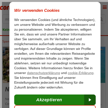
Keine versteckten Kosten
Spanien
Home
Costa del Sol
Costa del Sol
Nerja
Nerja
Nerja ist ein unterhaltsamer und stimmungsvoller Ferienort an der
Costa del Sol und bietet eine Vielzahl von Möglichkeiten. Bekannt ist