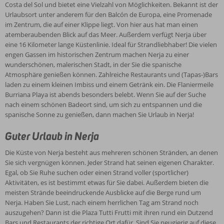
Costa del Sol und bietet eine Vielzahl von Möglichkeiten. Bekannt ist der
Urlaubsort unter anderem für den Balcón de Europa, eine Promenade
im Zentrum, die auf einer Klippe liegt. Von hier aus hat man einen
atemberaubenden Blick auf das Meer. Außerdem verfügt Nerja über
eine 16 Kilometer lange Küstenlinie. Ideal für Strandliebhaber! Die vielen
engen Gassen im historischen Zentrum machen Nerja zu einer
wunderschönen, malerischen Stadt, in der Sie die spanische
Atmosphäre genießen können. Zahlreiche Restaurants und (Tapas-)Bars
laden zu einem kleinen Imbiss und einem Getränk ein. Die Flaniermeile
Burriana Playa ist abends besonders belebt. Wenn Sie auf der Suche
nach einem schönen Badeort sind, um sich zu entspannen und die
spanische Sonne zu genießen, dann machen Sie Urlaub in Nerja!
Guter Urlaub in Nerja
Die Küste von Nerja besteht aus mehreren schönen Stränden, an denen
Sie sich vergnügen können. Jeder Strand hat seinen eigenen Charakter.
Egal, ob Sie Ruhe suchen oder einen Strand voller (sportlicher)
Aktivitäten, es ist bestimmt etwas für Sie dabei. Außerdem bieten die
meisten Strände beeindruckende Ausblicke auf die Berge rund um
Nerja. Haben Sie Lust, nach einem herrlichen Tag am Strand noch
auszugehen? Dann ist die Plaza Tutti Frutti mit ihren rund ein Dutzend
Bars und Restaurants der richtige Ort dafür. Sind Sie neugierig auf diese