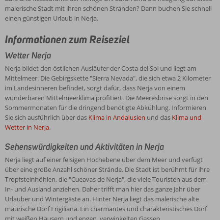
malerische Stadt mit ihren schönen Stränden? Dann buchen Sie schnell
einen günstigen Urlaub in Nerja.
Informationen zum Reiseziel
Wetter Nerja
Nerja bildet den östlichen Ausläufer der Costa del Sol und liegt am
Mittelmeer. Die Gebirgskette "Sierra Nevada", die sich etwa 2 Kilometer
im Landesinneren befindet, sorgt dafür, dass Nerja von einem
wunderbaren Mittelmeerklima profitiert. Die Meeresbrise sorgt in den
Sommermonaten für die dringend benötigte Abkühlung. Informieren
Sie sich ausführlich über das
Klima in Andalusien
und das
Klima und
Wetter in Nerja
.
Sehenswürdigkeiten und Aktivitäten in Nerja
Nerja liegt auf einer felsigen Hochebene über dem Meer und verfügt
über eine große Anzahl schöner Strände. Die Stadt ist berühmt für ihre
Tropfsteinhöhlen, die "Cueavas de Nerja", die viele Touristen aus dem
In- und Ausland anziehen. Daher trifft man hier das ganze Jahr über
Urlauber und Wintergäste an. Hinter Nerja liegt das malerische alte
maurische Dorf Frigiliana. Ein charmantes und charakteristisches Dorf
mit weißen Häusern und engen, verwinkelten Gassen.