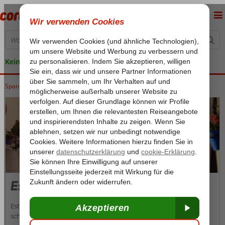
Keine versteckten Kosten
Spanien
Home
Costa del Sol
Costa del Sol
Estepona
Estepona
Estepona garantiert mit seinem kilometerlangen Sandstrand, der
schönen Promenade und dem authentischen Stadtzentrum mit