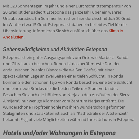
Mit 320 Sonnentagen im Jahr und einer Durchschnittstemperatur von
20 Grad ist der Badeort Estepona das ganze Jahr über ein wahres
Urlaubsparadies. Im Sommer herrschen hier durchschnittlich 30 Grad,
im Winter etwa 15 Grad. Estepona ist daher ein beliebtes Ziel für die
Überwinterung. Informieren Sie sich ausführlich über das
Klima in
Andalusien
.
Sehenswürdigkeiten und Aktivitäten Estepona
Estepona ist ein guter Ausgangspunkt, um Orte wie Marbella, Ronda
und Gibraltar zu besuchen. Ronda ist das berühmteste Dorf der
andalusischen Pueblos Blancos (die weißen Dörfer) mit einer
spektakulären Lage an zwei Seiten einer tiefen Schlucht. In Ronda
können Sie den schönen Tajo von Ronda besuchen, eine tiefe Schlucht
und eine neue Brücke, die die beiden Teile der Stadt verbindet.
Besuchen Sie auch die Höhlen von Nerja an den Ausläufern der Sierra
Almijara", nur wenige Kilometer vom Zentrum Nerjas entfernt. Die
wunderschöne Tropfsteinhöhle mit ihren wunderschön geformten
Stalagmiten und Stalaktiten ist auch als "Kathedrale der Altsteinzeit"
bekannt. Es gibt viele Möglichkeiten während Ihres Urlaubs in Estepona.
Hotels und/oder Wohnungen in Estepona