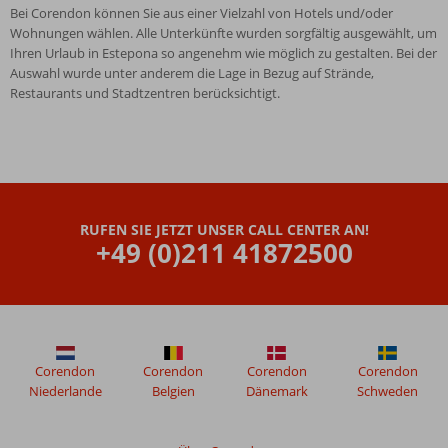
Bei Corendon können Sie aus einer Vielzahl von Hotels und/oder
Wohnungen wählen. Alle Unterkünfte wurden sorgfältig ausgewählt, um
Ihren Urlaub in Estepona so angenehm wie möglich zu gestalten. Bei der
Auswahl wurde unter anderem die Lage in Bezug auf Strände,
Restaurants und Stadtzentren berücksichtigt.
RUFEN SIE JETZT UNSER CALL CENTER AN!
+49 (0)211 41872500
Corendon
Corendon
Corendon
Corendon
Niederlande
Belgien
Dänemark
Schweden