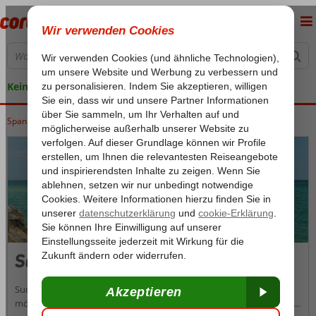
Keine versteckten Kosten
Spanien
Home
Costa Brava
Costa Brava
Santa Susanna
Santa Susanna
Suchen Sie ein gemütliches, aber relativ ruhiges Urlaubsziel und
möchten trotzdem nicht auf den Trubel verzichten? Dann ist Santa