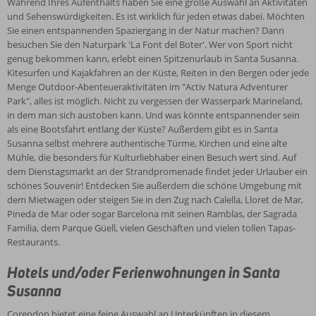
Während Ihres Aufenthalts haben Sie eine große Auswahl an Aktivitäten
und Sehenswürdigkeiten. Es ist wirklich für jeden etwas dabei. Möchten
Sie einen entspannenden Spaziergang in der Natur machen? Dann
besuchen Sie den Naturpark 'La Font del Boter'. Wer von Sport nicht
genug bekommen kann, erlebt einen Spitzenurlaub in Santa Susanna.
Kitesurfen und Kajakfahren an der Küste, Reiten in den Bergen oder jede
Menge Outdoor-Abenteueraktivitäten im "Activ Natura Adventurer
Park", alles ist möglich. Nicht zu vergessen der Wasserpark Marineland,
in dem man sich austoben kann. Und was könnte entspannender sein
als eine Bootsfahrt entlang der Küste? Außerdem gibt es in Santa
Susanna selbst mehrere authentische Türme, Kirchen und eine alte
Mühle, die besonders für Kulturliebhaber einen Besuch wert sind. Auf
dem Dienstagsmarkt an der Strandpromenade findet jeder Urlauber ein
schönes Souvenir! Entdecken Sie außerdem die schöne Umgebung mit
dem Mietwagen oder steigen Sie in den Zug nach Calella, Lloret de Mar,
Pineda de Mar oder sogar Barcelona mit seinen Ramblas, der Sagrada
Familia, dem Parque Güell, vielen Geschäften und vielen tollen Tapas-
Restaurants.
Hotels und/oder Ferienwohnungen in Santa
Susanna
Corendon bietet eine feine Auswahl an Unterkünften in diesem