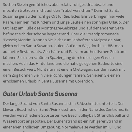
Kulturliebhaber einen Besuch wert sind. Auf dem Dienstagsmarkt an
Suchen Sie ein gemütliches, aber relativ ruhiges Urlaubsziel und
der Strandpromenade findet jeder Urlauber ein schönes Souvenir!
möchten trotzdem nicht auf den Trubel verzichten? Dann ist Santa
Entdecken Sie außerdem die schöne Umgebung mit dem Mietwagen
Susanna genau der richtige Ort für Sie. Jedes Jahr verbringen hier viele
oder steigen Sie in den Zug nach Calella, Lloret de Mar, Pineda de
Paare, Familien mit Kindern und junge Leute einen sonnigen Urlaub. Der
Mar oder sogar Barcelona mit seinen Ramblas, der Sagrada Familia,
Ort liegt am Fuße des Montnegre-Gebirges und auf der anderen Seite
dem Parque Güell, vielen Geschäften und vielen tollen Tapas-
befindet sich der schöne lange Strand. Über die Strandpromenade
Restaurants.
'Passeig Maritim' können Sie leicht zum lebhafteren Malgrat de Mar,
gleich neben Santa Susanna, laufen. Auf dem Weg dorthin stößt man
auf nette Restaurants, Geschäfte und Bars. Im authentischen Zentrum
können Sie einen schönen Spaziergang durch die engen Gassen
machen. Auch das Hinterland und die nahe gelegenen Badeorte sind
einen Besuch wert. Nicht nur mit einem Mietwagen, sondern auch mit
dem Zug können Sie in viele Richtungen fahren. Genießen Sie einen
erholsamen Urlaub in Santa Susanna mit Corendon.
Guter Urlaub Santa Susanna
Der lange Strand von Santa Susanna ist in 3 Abschnitte unterteilt. Der
Llevant Beach ist ein Sand-/Feinkiesstrand in der Nähe des Zentrums. Es
werden verschiedene Sportarten wie Beachvolleyball, Strandfußball und
Wassersport angeboten. Der Dünenstrand ist ein ruhigerer Strand in
einer eher ländlichen Umgebung. Normalerweise werden im Juli und