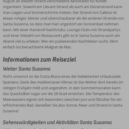
August an diesem Strand verschiedene Aktivitäten für Kinder
organisiert. Sowohl am Llevant-Strand als auch am Dünenstrand kann
man Liegen und Sonnenschirme mieten. Der Strand von Caletas ist
etwas ruhiger, kleiner und überschaubarer als die anderen Strände von
Santa Susanna, so dass man hier ungestört ein Sonnenbad nehmen
kann. Mit einer Handvoll Nachtclubs, Lounge-Clubs mit Strandpartys
und einer Vielzahl von Restaurants gibt es in Santa Susanna auch am
Abend viel zu erleben. Wer ein pulsierendes Nachtleben sucht, fährt
einfach ins benachbarte Malgrat de Mar.
Informationen zum Reiseziel
Wetter Santa Susanna
Nicht umsonst ist die Costa Brava eines der beliebtesten Urlaubsziele
Spaniens. Dank des mediterranen Klimas ist das Wetter dort bereits im
zeitigen Frühjahr mild und angenehm. In den Sommermonaten kann
das Quecksilber sogar um die 28 Grad erreichen. Die Temperatur des
Meerwassers eignet sich besonders zwischen Juni und Oktober für ein
erfrischendes Bad. Genießen Sie also Sonne, Meer und Strand in Santa
Susanna!
Sehenswürdigkeiten und Aktivitäten Santa Susanna