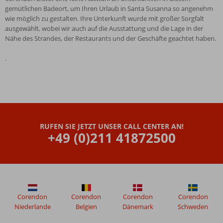
gemütlichen Badeort, um Ihren Urlaub in Santa Susanna so angenehm
wie möglich zu gestalten. Ihre Unterkunft wurde mit großer Sorgfalt
ausgewählt, wobei wir auch auf die Ausstattung und die Lage in der
Nähe des Strandes, der Restaurants und der Geschäfte geachtet haben.
.
RUFEN SIE JETZT UNSER CALL CENTER AN!
+49 (0)211 41872500
Corendon
Corendon
Corendon
Corendon
Niederlande
Belgien
Dänemark
Schweden