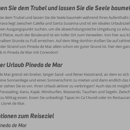
e des Strandes, der Restaurants und der Geschäfte geachtet wurde. Sie h
Güell besondere Kunst genießen. Viele Orte in der Umgebung sind nicht nur
mmer und verschiedenen Betreuungsarten.
hen Sie dem Trubel und lassen Sie die Seele baumel
den schönsten Plätzen bringen. Und wie wäre es, ein Auto zu mieten?
Sie dem Trubel und lassen Sie die Seele baumeln während Ihres Aufenthalts 
rava liegt zwischen Calella und Santa Susanna und ist ein ideales Urlaubszi
nen Ausgangspunkt suchen, um die abwechslungsreiche Umgebung zu erkun
 Plätze. Auch der Boulevard ist ein toller Ort zum Verweilen. Von hier aus 
halben Stunde zu Fuß erreichen. Auf dem Weg dorthin stoßen Sie auf zahlrei
er Strand von Pineda de Mar allein schon ein guter Grund ist, hier den gan
ub in Pineda de Mar mit Corendon!
er Urlaub Pineda de Mar
e Mar grenzt ein breiter, langer Sand- und feiner Kiesstrand, an dem es sich 
 eine Sonnenliege und einen Sonnenschirm zu mieten und dann endlich das B
r ziehen Sie es vor, Ihren Urlaub aktiver zu verbringen? Auch das ist mögli
Parasailing, Kanu, Kajak, Windsurfen, Wasserski, Tauchen und Segeln. Zwi
zu Mittag essen. Essen Sie unbedingt Tapas im Ca l'Aureli oder im Restaura
r Lloret de Mar.
tionen zum Reiseziel
ineda de Mar