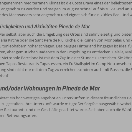
angenehmen mediterranen Klimas ist die Costa Brava eines der beliebtesten
 angenehm zu werden und steigen im August schnell auf bis zu 29 Grad an.
 des Meerwassers sehr angenehm und eignet sich für ein kühles Bad. Und w
rdigkeiten und Aktivitäten Pineda de Mar
ar selbst, aber auch die Umgebung des Ortes sind sehr vielseitig und biet
aria Kirche oder die Sant Pere de Riu Kirche, die Ruinen von Monpalau und 
lturliebhabern höher schlagen. Das bergige Hinterland hingegen ist ideal fü
ren, aber gemütlichen Badeorte in der Umgebung zu entdecken: Calella, Mal
 Metropole Barcelona ist mit dem Zug in einer Stunde zu erreichen. Sie kö
en Tapas-Restaurants Tapas essen, ein Fußballspiel im Camp Nou ansehen o
g sind nicht nur mit dem Zug zu erreichen, sondern auch mit Bussen, die S
eten?
und/oder Wohnungen in Pineda de Mar
ietet ein hochwertiges Angebot an Unterkünften in diesem freundlichen Ba
 zu gestalten. Ihre Unterkunft wurde mit großer Sorgfalt ausgewählt, wobei
der Restaurants und der Geschäfte geachtet wurde. Sie haben auch die Wa
nen Betreuungsarten.