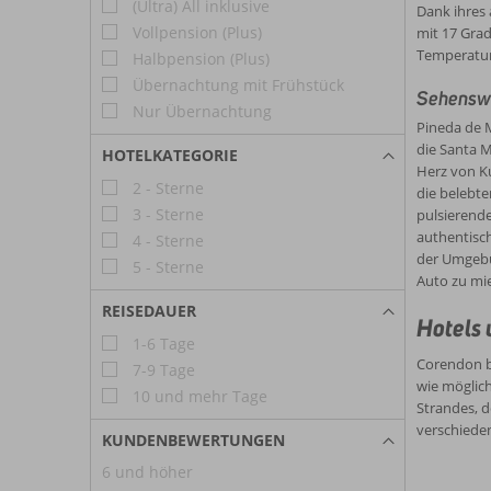
(Ultra) All inklusive
Dank ihres 
Vollpension (Plus)
mit 17 Grad
Temperatur
Halbpension (Plus)
Übernachtung mit Frühstück
Sehenswü
Nur Übernachtung
Pineda de M
die Santa M
HOTELKATEGORIE
Herz von Ku
2 - Sterne
die belebte
3 - Sterne
pulsierende
authentisch
4 - Sterne
der Umgebun
5 - Sterne
Auto zu mi
REISEDAUER
Hotels 
1-6 Tage
Corendon b
7-9 Tage
wie möglich
10 und mehr Tage
Strandes, 
verschiede
KUNDENBEWERTUNGEN
6 und höher