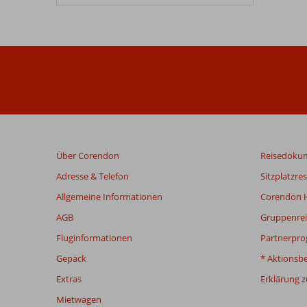
Über Corendon
Reisedoku
Adresse & Telefon
Sitzplatzre
Allgemeine Informationen
Corendon H
AGB
Gruppenrei
Fluginformationen
Partnerpr
Gepäck
* Aktionsb
Extras
Erklärung zu
Mietwagen