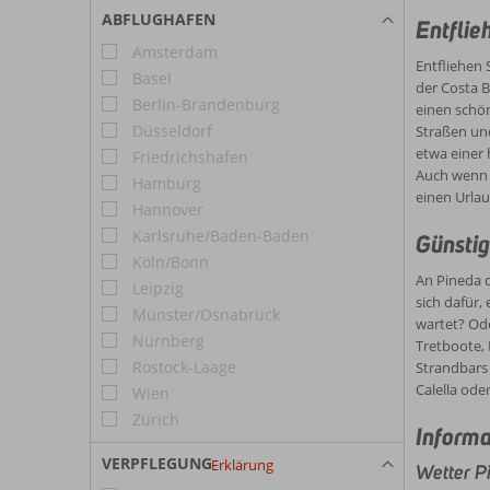
der Näh
Parque 
ABFLUGHAFEN
Hotelzi
Entflie
Sie zu 
Amsterdam
Entfliehen 
Basel
der Costa B
Berlin-Brandenburg
einen schö
Düsseldorf
Straßen und
etwa einer 
Friedrichshafen
Auch wenn d
Hamburg
einen Urla
Hannover
Karlsruhe/Baden-Baden
Günstig
Köln/Bonn
An Pineda d
Leipzig
sich dafür,
Münster/Osnabrück
wartet? Ode
Nürnberg
Tretboote, 
Rostock-Laage
Strandbars 
Calella ode
Wien
Zürich
Informa
VERPFLEGUNG
Erklärung
Wetter P