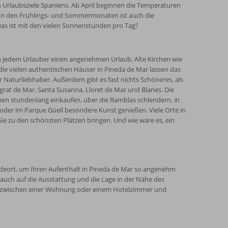
 Urlaubsziele Spaniens. Ab April beginnen die Temperaturen
 In den Frühlings- und Sommermonaten ist auch die
as ist mit den vielen Sonnenstunden pro Tag?
en jedem Urlauber einen angenehmen Urlaub. Alte Kirchen wie
die vielen authentischen Häuser in Pineda de Mar lassen das
r Naturliebhaber. Außerdem gibt es fast nichts Schöneres, als
grat de Mar, Santa Susanna, Lloret de Mar und Blanes. Die
nnen stundenlang einkaufen, über die Ramblas schlendern, in
der im Parque Güell besondere Kunst genießen. Viele Orte in
ie zu den schönsten Plätzen bringen. Und wie wäre es, ein
deort, um Ihren Aufenthalt in Pineda de Mar so angenehm
 auch auf die Ausstattung und die Lage in der Nähe des
hl zwischen einer Wohnung oder einem Hotelzimmer und