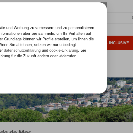
SONNENZIELE
FERNREISEN
ALL INCLUSIVE
ahre Erfahrung
Costa Brava
Costa Brava
Pineda de Mar
da de Mar