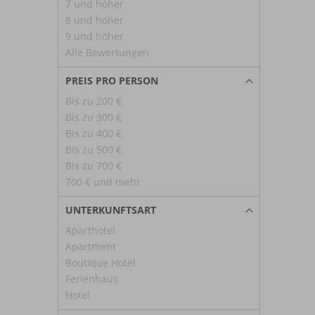
7 und höher
8 und höher
9 und höher
Alle Bewertungen
PREIS PRO PERSON
Bis zu 200 €
Bis zu 300 €
Bis zu 400 €
Bis zu 500 €
Bis zu 700 €
700 € und mehr
UNTERKUNFTSART
Aparthotel
Apartment
Boutique Hotel
Ferienhaus
Hotel