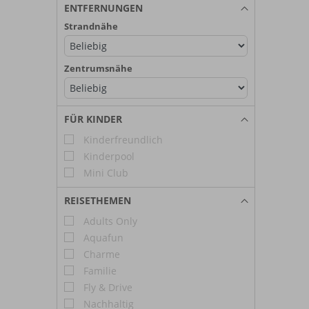
ENTFERNUNGEN
Strandnähe
Zentrumsnähe
FÜR KINDER
Kinderfreundlich
Kinderpool
Mini Club
REISETHEMEN
Adults Only
Aquafun
Charme
Familie
Fly & Drive
Nachhaltig