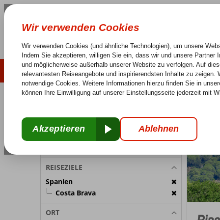
LAST MINUTE
SOMMER 2026
Keine versteckten Kosten
Sorglos Reisen
25 J
REISETEILNEHMER
Spanien
Home
Zimmer 1:
2 Personen
Reiseteilnehmer ändern
REISEZIELE
Spanien
Costa Brava
ORT
Pine