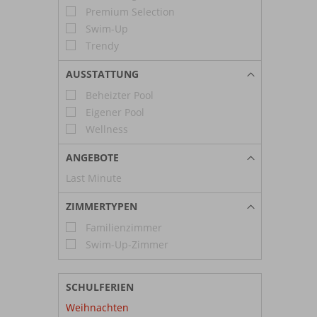
Premium Selection
Swim-Up
Trendy
AUSSTATTUNG
Beheizter Pool
Eigener Pool
Wellness
ANGEBOTE
Last Minute
ZIMMERTYPEN
Familienzimmer
Swim-Up-Zimmer
SCHULFERIEN
Weihnachten