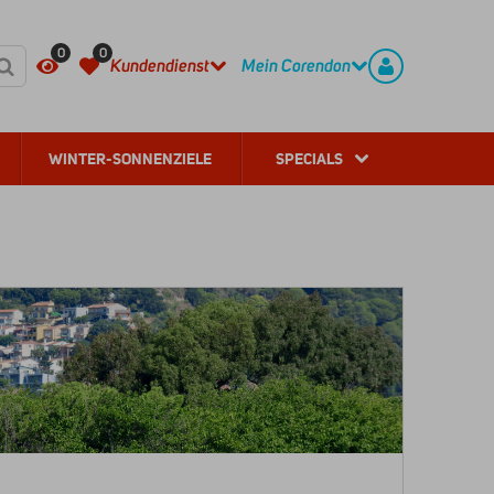
HÄUFIG GESTELLTE FRAGEN
REGISTRIEREN
0
0
Kundendienst
Mein Corendon
WINTER-SONNENZIELE
SPECIALS