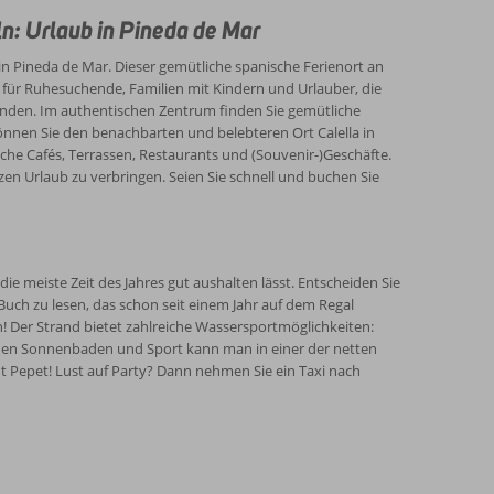
aben auch die Wahl zwischen einer Wohnung oder einem
 mit dem Zug zu erreichen, sondern auch mit Bussen, die
n: Urlaub in Pineda de Mar
in Pineda de Mar. Dieser gemütliche spanische Ferienort an
el für Ruhesuchende, Familien mit Kindern und Urlauber, die
den. Im authentischen Zentrum finden Sie gemütliche
können Sie den benachbarten und belebteren Ort Calella in
che Cafés, Terrassen, Restaurants und (Souvenir-)Geschäfte.
zen Urlaub zu verbringen. Seien Sie schnell und buchen Sie
die meiste Zeit des Jahres gut aushalten lässt. Entscheiden Sie
uch zu lesen, das schon seit einem Jahr auf dem Regal
ch! Der Strand bietet zahlreiche Wassersportmöglichkeiten:
schen Sonnenbaden und Sport kann man in einer der netten
nt Pepet! Lust auf Party? Dann nehmen Sie ein Taxi nach