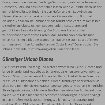
Aufenthalt für Jung und Alt!
Brava, verwöhnen lassen. Der lange Sandstrand, zahlreiche Terrassen,
Geschäfte, Bars und das Nachtleben lassen keine Wünsche offen. In der
gemütlichen Altstadt finden Sie den Hafen und ein Labyrinth aus
kleinen Gassen und charakteristischen Plätzen, die zum Bummeln
einladen. Vor allem im Sommer ist das touristische Zentrum mit seinen
Diskotheken, Clubs, lustigen Souvenirläden, Restaurants und
gemütlichen Bars sehr lebendig. Der Stolz von Blanes ist der
wunderschöne botanische Garten Mar i Murtra, von dem aus man
einen herrlichen Blick über Blanes hat. Haben Sie auch Lust auf einen
sonnenverwöhnten Aufenthalt an der Costa Brava? Dann buchen Sie
schnell Ihren Urlaub im schwungvollen Ferienort Blanes.
Günstiger Urlaub Blanes
Die Küste ist wild und felsig und bietet abwechselnd kleine Buchten und
lange Strände. Und was gibt es Schöneres als einen sonnenverwöhnten
Tag am Strand, mit einem abkühlenden Bad im kristallklaren Meer von
Zeit zu Zeit? Entspannen Sie sich auf Ihrer Strandliege oder werden Sie
aktiv bei einem der vielen (Wasser-)Sportangebote. Machen Sie herrliche
Strandspaziergänge, schlendern Sie über den lebhaften Boulevard oder
bauen Sie mit den Kindern die schönsten Sandburgen. Abends erklingt
in den Straßen Musik aus stimmungsvollen Bars, Restaurants und
spektakulären Diskotheken. Für einen Urlaub voller Strand- und