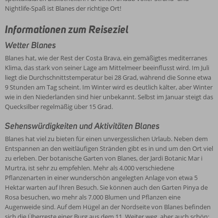
Nightlife-Spaß ist Blanes der richtige Ort!
Informationen zum Reiseziel
Wetter Blanes
Blanes hat, wie der Rest der Costa Brava, ein gemäßigtes mediterranes
Klima, das stark von seiner Lage am Mittelmeer beeinflusst wird. Im Juli
liegt die Durchschnittstemperatur bei 28 Grad, während die Sonne etwa
9 Stunden am Tag scheint. Im Winter wird es deutlich kälter, aber Winter
wie in den Niederlanden sind hier unbekannt. Selbst im Januar steigt das
Quecksilber regelmäßig über 15 Grad.
Sehenswürdigkeiten und Aktivitäten Blanes
Blanes hat viel zu bieten für einen unvergesslichen Urlaub. Neben dem
Entspannen an den weitläufigen Stränden gibt es in und um den Ort viel
zu erleben. Der botanische Garten von Blanes, der Jardi Botanic Mar i
Murtra, ist sehr zu empfehlen. Mehr als 4.000 verschiedene
Pflanzenarten in einer wunderschön angelegten Anlage von etwa 5
Hektar warten auf Ihren Besuch. Sie können auch den Garten Pinya de
Rosa besuchen, wo mehr als 7.000 Blumen und Pflanzen eine
Augenweide sind. Auf dem Hügel an der Nordseite von Blanes befinden
sich die Überreste einer Burg aus dem 11. Weiter weg, aber auch schön: