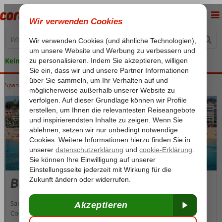
Keine versteckten Kosten
Spanien
Home
Costa Brava
Costa Brava
Blanes
Blanes
Sandliebhaber können sich in Blanes, dem südlichsten Ort an der
Costa Brava, verwöhnen lassen. Der lange Sandstrand, zahlreiche