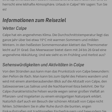
herrscht eine lebhafte Atmosphäre. Urlaub in Calpe? Wir sagen: Tun Sie
es!
Informationen zum Reiseziel
Wetter Calpe
Calpe hat ein angenehmes Klima. Die Durchschnittstemperatur liegt das
ganze Jahr über bei etwa 19°C mit warmen Sommern und milden
Wintern. In den heißesten Sommermonaten klettert das Thermometer
leicht auf 31 Grad. Das Meerwasser bietet dann mit 24 bis 26 Grad eine
angenehme Abkühlung. Und wie sieht es im Frühling und Herbst aus?
Sehenswürdigkeiten und Aktivitäten in Calpe
Von den Stränden aus kann man das Prunkstück von Calpe bewundern:
den Peñon de Ifach. Man kann bis zum Gipfel des Felsens wandern und
wird mit einem atemberaubenden Blick auf die Altstadt von Calpe, den
Salzwassersee Las Salinas und die Nachbarinsel Ibiza belohnt. Der für
Calpe charakteristische Felsen wurde wegen seiner großen Vielfalt an
Pflanzen- und Vogelarten zu einem einzigartigen Naturpark erklärt.
Natürlich darf auch ein Besuch der schönen Altstadt von Calpe nicht
fehlen. Schlendern Sie in aller Ruhe durch die bunten, engen
Einkaufsstraßen mit traditionellen Fischerhäusern und bewundern Sie