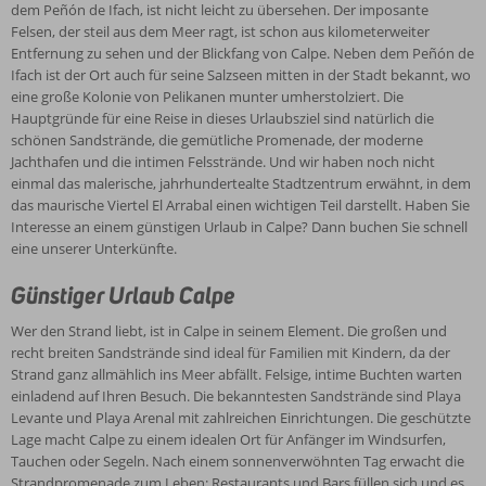
Naturschutzgebiet, in dem viele verschiedene Vogelarten und eine
dem Peñón de Ifach, ist nicht leicht zu übersehen. Der imposante
Flamingokolonie zu Hause sind. Genügend Möglichkeiten, um sich
Felsen, der steil aus dem Meer ragt, ist schon aus kilometerweiter
während Ihres Urlaubs in Calpe zu vergnügen.
Entfernung zu sehen und der Blickfang von Calpe. Neben dem Peñón de
Ifach ist der Ort auch für seine Salzseen mitten in der Stadt bekannt, wo
eine große Kolonie von Pelikanen munter umherstolziert. Die
Hauptgründe für eine Reise in dieses Urlaubsziel sind natürlich die
schönen Sandstrände, die gemütliche Promenade, der moderne
Jachthafen und die intimen Felsstrände. Und wir haben noch nicht
einmal das malerische, jahrhundertealte Stadtzentrum erwähnt, in dem
das maurische Viertel El Arrabal einen wichtigen Teil darstellt. Haben Sie
Interesse an einem günstigen Urlaub in Calpe? Dann buchen Sie schnell
eine unserer Unterkünfte.
Günstiger Urlaub Calpe
Wer den Strand liebt, ist in Calpe in seinem Element. Die großen und
recht breiten Sandstrände sind ideal für Familien mit Kindern, da der
Strand ganz allmählich ins Meer abfällt. Felsige, intime Buchten warten
einladend auf Ihren Besuch. Die bekanntesten Sandstrände sind Playa
Levante und Playa Arenal mit zahlreichen Einrichtungen. Die geschützte
Lage macht Calpe zu einem idealen Ort für Anfänger im Windsurfen,
Tauchen oder Segeln. Nach einem sonnenverwöhnten Tag erwacht die
Strandpromenade zum Leben: Restaurants und Bars füllen sich und es