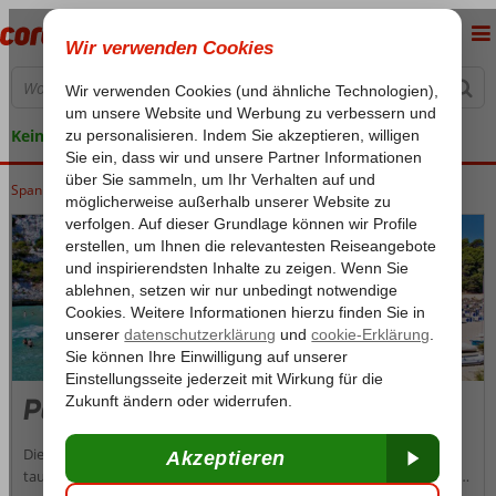
Keine versteckten Kosten
Spanien
Home
Balearische Inseln
Mallorca
Pollenca
Pollenca
Die Altstadt von Pollença entführt Sie in eine andere Zeit. Hier
tauchen Sie in die Römerzeit ein und schlendern durch malerische,