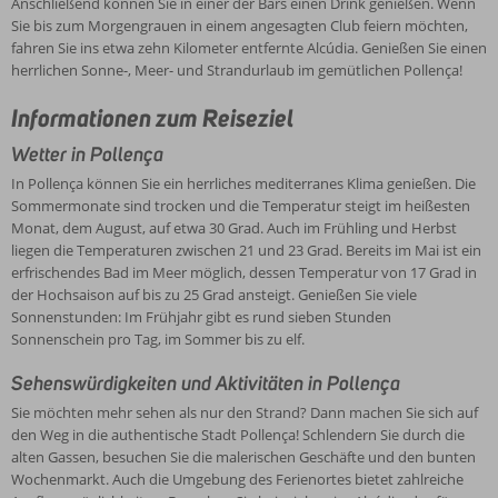
Anschließend können Sie in einer der Bars einen Drink genießen. Wenn
Sie bis zum Morgengrauen in einem angesagten Club feiern möchten,
fahren Sie ins etwa zehn Kilometer entfernte Alcúdia. Genießen Sie einen
herrlichen Sonne-, Meer- und Strandurlaub im gemütlichen Pollença!
Informationen zum Reiseziel
Wetter in Pollença
In Pollença können Sie ein herrliches mediterranes Klima genießen. Die
Sommermonate sind trocken und die Temperatur steigt im heißesten
Monat, dem August, auf etwa 30 Grad. Auch im Frühling und Herbst
liegen die Temperaturen zwischen 21 und 23 Grad. Bereits im Mai ist ein
erfrischendes Bad im Meer möglich, dessen Temperatur von 17 Grad in
der Hochsaison auf bis zu 25 Grad ansteigt. Genießen Sie viele
Sonnenstunden: Im Frühjahr gibt es rund sieben Stunden
Sonnenschein pro Tag, im Sommer bis zu elf.
Sehenswürdigkeiten und Aktivitäten in Pollença
Sie möchten mehr sehen als nur den Strand? Dann machen Sie sich auf
den Weg in die authentische Stadt Pollença! Schlendern Sie durch die
alten Gassen, besuchen Sie die malerischen Geschäfte und den bunten
Wochenmarkt. Auch die Umgebung des Ferienortes bietet zahlreiche