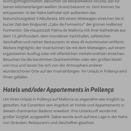
Ausflugsmöglichkeiten. Besuchen Sie beispielsweise Alcúdia, das für
seinen kilometerlangen weißen Strand bekannt ist. Dort können Sie
entspannen. In der Nähe befindet sich außerdem das
Naturschutzgebiet S'Albufereta. Mit einem Mietwagen erreichen Sie in
kurzer Zeit den Endpunkt „Cabo de Formentor” der grünen Halbinsel
Formentor. Die Hauptstadt Palma de Mallorca mit ihrer Kathedrale aus
dem 13. Jahrhundert, dem mondänen Yachthafen, zahlreichen
Geschäften und netten Restaurants ist etwa 45 Autominuten entfernt.
Weitere Highlights der Insel können Sie mit dem Mietwagen, auf einem
organisierten Ausflug oder mit öffentlichen Verkehrsmitteln erreichen.
Besuchen Sie die berühmten Drachenhöhlen oder den großen Markt
von Inca und lassen Sie sich von der Atmosphäre anderer
wunderschöner Orte auf der Insel einfangen. Ihr Urlaub in Pollença wird
Ihnen gefallen.
Hotels und/oder Appartements in Pollença
Um Ihren Urlaub in Pollença auf Mallorca so angenehm wie möglich zu
gestalten, hat Corendon sein Angebot an Hotels und Appartements in
diesem charmanten Badeort erweitert. Ihre Unterkunft wurde mit
großer Sorgfalt ausgewählt. Dabei wurde auch auf eine Lage in der Nähe
von Stränden, Restaurants und Geschäften geachtet.