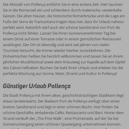
Restaurants ist etwa 45 Autominuten entfernt. Weitere Highlights
Die Altstadt von Pollença entführt Sie in eine andere Zeit. Hier tauchen
der Insel können Sie mit dem Mietwagen, auf einem organisierten
Sie in die Römerzeit ein und schlendern durch malerische, verwinkelte
Ausflug oder mit öffentlichen Verkehrsmitteln erreichen. Besuchen
Gassen. Die alten Häuser, die historische Römerbrücke und die Lage am
Sie die berühmten Drachenhöhlen oder den großen Markt von Inca
Fuße der Serra de Tramuntana tragen dazu bei, dass Ihr Urlaub nahezu
und lassen Sie sich von der Atmosphäre anderer wunderschöner
perfekt wird. Natürlich darf auch der schöne Sandstrand von Port de
Orte auf der Insel einfangen. Ihr Urlaub in Pollença wird Ihnen
Pollença nicht fehlen. Lassen Sie Ihren sonnenverwöhnten Tag bei
gefallen.
einem Drink auf einer Terrasse oder in einem gemütlichen Restaurant
ausklingen. Der Ort ist lebendig und wird seit Jahren von vielen
Touristen besucht, die immer wieder hierher zurückkehren. Die
Einheimischen heißen Sie herzlich willkommen und lassen Sie an ihrem
jährlichen Musikfestival sowie dem Kreuzweg zur Kapelle auf dem Gipfel
des Calvari teilhaben. Buchen Sie bald Ihren Urlaub und erleben Sie die
perfekte Mischung aus Sonne, Meer, Strand und Kultur in Pollença!
Günstiger Urlaub Pollença
Die Stadt Pollença mit ihrem alten, geschichtsträchtigen Stadtkern liegt
etwas landeinwärts. Der Badeort Port de Pollença verfügt über einen
breiten Sandstrand und liegt in einer schönen Bucht. Hier finden Sie
schöne Geschäfte, einladende Cafés, Restaurants und Bars. Hinter dem
Strand verläuft der „The Pine Walk”, eine Promenade, auf der Sie bei
Sonnenuntergang einen schönen Spaziergang unternehmen können.