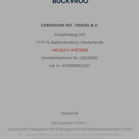
CORENDON INT. TRAVEL B.V.
Schipholweg 335
1171 PL Badhoevedorp, Niederlande
+49 (0)211 41872500
Handelskammer Nr.: 34220902
vat nr.: 814395892 b01
TourWeb
©
destination-10705
|
NetMatch
countryId=17&areaId=10151&regionId=10241&destinationId=10705
de | Search | 380.0.0.13 | netm-web-ui-production-7f756f55dd-n6hzs