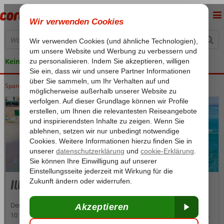
Keine versteckten Kosten
Spanien
Home
Balearische Inseln
Mallorca
Illetas
Illetas
Der mondäne Badeort Illetas liegt an der Südküste Mallorcas, etwa
10 Kilometer westlich von Palma de Mallorca. Die kleine Stadt ist an