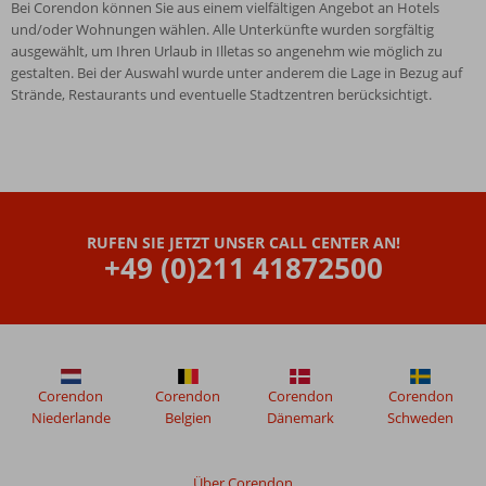
Bei Corendon können Sie aus einem vielfältigen Angebot an Hotels
und/oder Wohnungen wählen. Alle Unterkünfte wurden sorgfältig
ausgewählt, um Ihren Urlaub in Illetas so angenehm wie möglich zu
gestalten. Bei der Auswahl wurde unter anderem die Lage in Bezug auf
Strände, Restaurants und eventuelle Stadtzentren berücksichtigt.
RUFEN SIE JETZT UNSER CALL CENTER AN!
+49 (0)211 41872500
Corendon
Corendon
Corendon
Corendon
Niederlande
Belgien
Dänemark
Schweden
Über Corendon