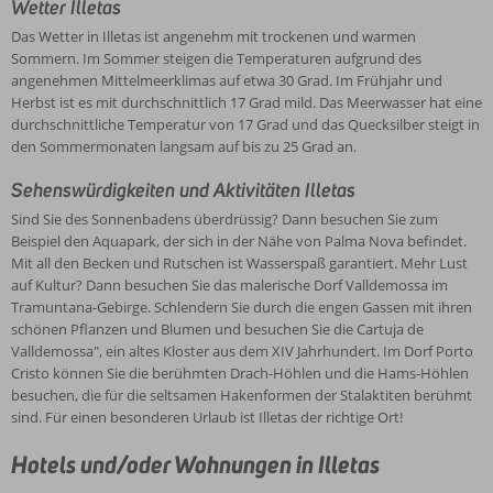
Wetter Illetas
Das Wetter in Illetas ist angenehm mit trockenen und warmen
Sommern. Im Sommer steigen die Temperaturen aufgrund des
angenehmen Mittelmeerklimas auf etwa 30 Grad. Im Frühjahr und
Herbst ist es mit durchschnittlich 17 Grad mild. Das Meerwasser hat eine
durchschnittliche Temperatur von 17 Grad und das Quecksilber steigt in
den Sommermonaten langsam auf bis zu 25 Grad an.
Sehenswürdigkeiten und Aktivitäten Illetas
Sind Sie des Sonnenbadens überdrüssig? Dann besuchen Sie zum
Beispiel den Aquapark, der sich in der Nähe von Palma Nova befindet.
Mit all den Becken und Rutschen ist Wasserspaß garantiert. Mehr Lust
auf Kultur? Dann besuchen Sie das malerische Dorf Valldemossa im
Tramuntana-Gebirge. Schlendern Sie durch die engen Gassen mit ihren
schönen Pflanzen und Blumen und besuchen Sie die Cartuja de
Valldemossa", ein altes Kloster aus dem XIV Jahrhundert. Im Dorf Porto
Cristo können Sie die berühmten Drach-Höhlen und die Hams-Höhlen
besuchen, die für die seltsamen Hakenformen der Stalaktiten berühmt
sind. Für einen besonderen Urlaub ist Illetas der richtige Ort!
Hotels und/oder Wohnungen in Illetas