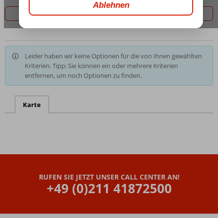
Filter 0 Angebote
Leider haben wir keine Optionen für die von Ihnen gewählten
Kriterien. Tipp: Sie können ein oder mehrere Kriterien
entfernen, um noch Optionen zu finden.
Karte
RUFEN SIE JETZT UNSER CALL CENTER AN!
+49 (0)211 41872500