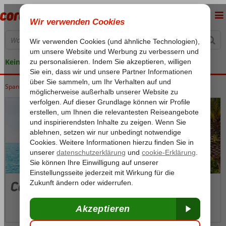
Keine versteckten Kosten
Spanien
Home
Balearische Inseln
Mallorca
Cala Ratjada
Cala Ratjada
Fotos & Video
Karte