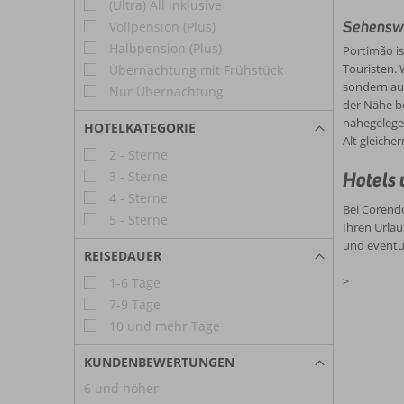
(Ultra) All inklusive
Sehenswü
Vollpension (Plus)
Halbpension (Plus)
Portimão is
Touristen. 
Übernachtung mit Frühstück
sondern auc
Nur Übernachtung
der Nähe b
nahegelegen
HOTELKATEGORIE
Alt gleiche
2 - Sterne
Hotels 
3 - Sterne
4 - Sterne
Bei Corendo
5 - Sterne
Ihren Urlau
und eventue
REISEDAUER
>
1-6 Tage
7-9 Tage
10 und mehr Tage
KUNDENBEWERTUNGEN
6 und höher