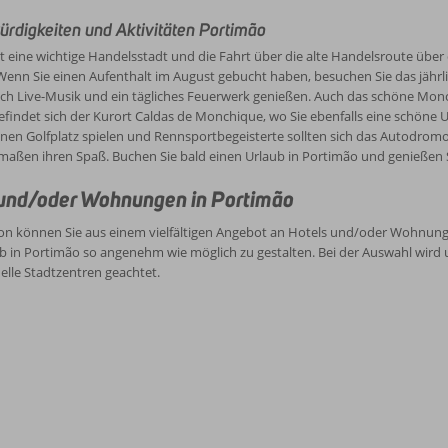
rdigkeiten und Aktivitäten Portimão
t eine wichtige Handelsstadt und die Fahrt über die alte Handelsroute über de
Wenn Sie einen Aufenthalt im August gebucht haben, besuchen Sie das jährlic
h Live-Musik und ein tägliches Feuerwerk genießen. Auch das schöne Monchi
efindet sich der Kurort Caldas de Monchique, wo Sie ebenfalls eine schön
en Golfplatz spielen und Rennsportbegeisterte sollten sich das Autodromo
rmaßen ihren Spaß. Buchen Sie bald einen Urlaub in Portimão und genießen
und/oder Wohnungen in Portimão
n können Sie aus einem vielfältigen Angebot an Hotels und/oder Wohnungen
b in Portimão so angenehm wie möglich zu gestalten. Bei der Auswahl wird 
lle Stadtzentren geachtet.