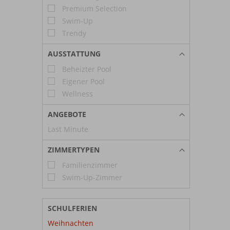
Premium Selection
Swim-Up
Trendy
AUSSTATTUNG
Beheizter Pool
Eigener Pool
Wellness
ANGEBOTE
Last Minute
ZIMMERTYPEN
Familienzimmer
Swim-Up-Zimmer
SCHULFERIEN
Weihnachten