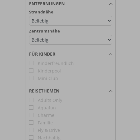
ENTFERNUNGEN
Strandnähe
Zentrumsnähe
FÜR KINDER
Kinderfreundlich
Kinderpool
Mini Club
REISETHEMEN
Adults Only
Aquafun
Charme
Familie
Fly & Drive
Nachhaltig