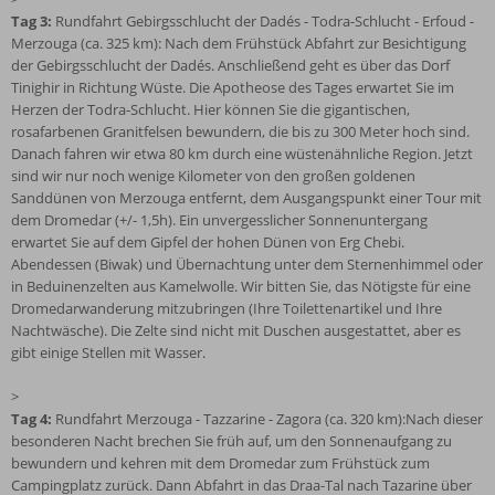
Tag 3:
Rundfahrt Gebirgsschlucht der Dadés - Todra-Schlucht - Erfoud -
Merzouga (ca. 325 km): Nach dem Frühstück Abfahrt zur Besichtigung
der Gebirgsschlucht der Dadés. Anschließend geht es über das Dorf
Tinighir in Richtung Wüste. Die Apotheose des Tages erwartet Sie im
Herzen der Todra-Schlucht. Hier können Sie die gigantischen,
rosafarbenen Granitfelsen bewundern, die bis zu 300 Meter hoch sind.
Danach fahren wir etwa 80 km durch eine wüstenähnliche Region. Jetzt
sind wir nur noch wenige Kilometer von den großen goldenen
Sanddünen von Merzouga entfernt, dem Ausgangspunkt einer Tour mit
dem Dromedar (+/- 1,5h). Ein unvergesslicher Sonnenuntergang
erwartet Sie auf dem Gipfel der hohen Dünen von Erg Chebi.
Abendessen (Biwak) und Übernachtung unter dem Sternenhimmel oder
in Beduinenzelten aus Kamelwolle. Wir bitten Sie, das Nötigste für eine
Dromedarwanderung mitzubringen (Ihre Toilettenartikel und Ihre
Nachtwäsche). Die Zelte sind nicht mit Duschen ausgestattet, aber es
gibt einige Stellen mit Wasser.
>
Tag 4:
Rundfahrt Merzouga - Tazzarine - Zagora (ca. 320 km):Nach dieser
besonderen Nacht brechen Sie früh auf, um den Sonnenaufgang zu
bewundern und kehren mit dem Dromedar zum Frühstück zum
Campingplatz zurück. Dann Abfahrt in das Draa-Tal nach Tazarine über