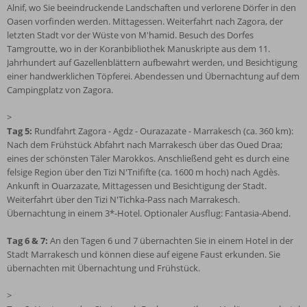
Alnif, wo Sie beeindruckende Landschaften und verlorene Dörfer in den
Oasen vorfinden werden. Mittagessen. Weiterfahrt nach Zagora, der
letzten Stadt vor der Wüste von M'hamid. Besuch des Dorfes
Tamgroutte, wo in der Koranbibliothek Manuskripte aus dem 11.
Jahrhundert auf Gazellenblättern aufbewahrt werden, und Besichtigung
einer handwerklichen Töpferei. Abendessen und Übernachtung auf dem
Campingplatz von Zagora.
>
Tag 5:
Rundfahrt Zagora - Agdz - Ourazazate - Marrakesch (ca. 360 km):
Nach dem Frühstück Abfahrt nach Marrakesch über das Oued Draa;
eines der schönsten Täler Marokkos. Anschließend geht es durch eine
felsige Region über den Tizi N'Tnififte (ca. 1600 m hoch) nach Agdès.
Ankunft in Ouarzazate, Mittagessen und Besichtigung der Stadt.
Weiterfahrt über den Tizi N'Tichka-Pass nach Marrakesch.
Übernachtung in einem 3*-Hotel. Optionaler Ausflug: Fantasia-Abend.
Tag 6 & 7:
An den Tagen 6 und 7 übernachten Sie in einem Hotel in der
Stadt Marrakesch und können diese auf eigene Faust erkunden. Sie
übernachten mit Übernachtung und Frühstück.
>