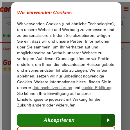
Keine versteckten Kosten
Marokko
Home
Zentralmarokko
Marrakesch
Rundreisen Marokko
Goldene Dünen
Goldene Dünen
Frühstück