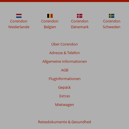
ihrem
Aufenthalt
in
Goldene
Corendon
Corendon
Corendon
Corendon
Dünen
Niederlande
Belgien
Dänemark
Schweden
verfasst.
Über Corendon
Bewertungen,
Adresse & Telefon
die
älter
Allgemeine Informationen
als
AGB
48
Monate
Fluginformationen
sind,
Gepäck
werden
nicht
Extras
mehr
Mietwagen
angezeigt,
um
die
Reisedokumente & Gesundheit
Relevanz
sicherzustellen.