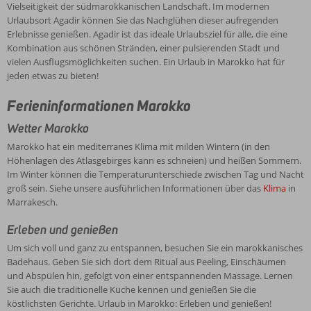
faszinierenden
Vielseitigkeit der südmarokkanischen Landschaft. Im modernen
(in
imposante
sich
Umgebung.
Urlaubsort Agadir können Sie das Nachglühen dieser aufregenden
den
Atlasgebirge?
voll
Besuchen
Erlebnisse genießen. Agadir ist das ideale Urlaubsziel für alle, die eine
Höhenlagen
Genießen
und
Sie
Hotels
Kombination aus schönen Stränden, einer pulsierenden Stadt und
des
Sie
ganz
Palmenoasen
und
vielen Ausflugsmöglichkeiten suchen. Ein Urlaub in Marokko hat für
Atlasgebirges
das
zu
und
Appartements
jeden etwas zu bieten!
kann
einzigartige
entspannen,
freundliche
in
es
Flair
besuchen
Bei
Berberdörfer.
Ferieninformationen Marokko
schneien)
Marokko
des
Sie
Corendon
Erleben
und
Fischerstädtchens
ein
können
Sie
Wetter Marokko
heißen
Essaouira
marokkanisches
Sie
die
Sommern.
am
.
Marokko hat ein mediterranes Klima mit milden Wintern (in den
Badehaus.
aus
märchenhafte
Im
Atlantik
Höhenlagen des Atlasgebirges kann es schneien) und heißen Sommern.
Geben
einer
Stadt
Winter
oder
Im Winter können die Temperaturunterschiede zwischen Tag und Nacht
Sie
Vielzahl
Marrakesch
können
besuchen
groß sein. Siehe unsere ausführlichen Informationen über das
Klima
in
sich
von
am
die
Sie
Marrakesch.
dort
Hotels
Fuße
Temperaturunterschiede
Tafraout
dem
und
des
Erleben und genießen
zwischen
und
Ritual
Appartements
Atlasgebirges,
Tag
erleben
aus
Um sich voll und ganz zu entspannen, besuchen Sie ein marokkanisches
wählen.
die
und
Sie
Peeling,
Badehaus. Geben Sie sich dort dem Ritual aus Peeling, Einschäumen
Alle
zu
Nacht
die
Einschäumen
und Abspülen hin, gefolgt von einer entspannenden Massage. Lernen
Unterkünfte
den
groß
wunderbare
und
Sie auch die traditionelle Küche kennen und genießen Sie die
werden
schönsten
sein.
Vielseitigkeit
Abspülen
köstlichsten Gerichte. Urlaub in Marokko: Erleben und genießen!
mit
und