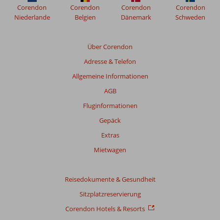
zu
eine
Corendon
Corendon
Corendon
Corendon
und
Stränden,
Kombination
Niederlande
Belgien
Dänemark
Schweden
genießen!
Restaurants
aus
und
schönen
Stadtzentren
Stränden,
Über Corendon
geachtet.
einer
Adresse & Telefon
pulsierenden
Stadt
Allgemeine Informationen
und
AGB
vielen
Ausflugsmöglichkeiten
Fluginformationen
suchen.
Gepäck
Ein
Urlaub
Extras
in
Mietwagen
Marokko
hat
für
Reisedokumente & Gesundheit
jeden
etwas
Sitzplatzreservierung
zu
Corendon Hotels & Resorts
bieten!