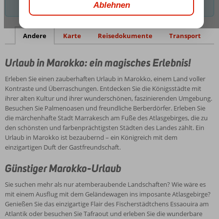
Erlebnis!
einen
entfernen, um noch Optionen zu finden.
zauberhaften
Günstiger
Karte
Urlaub
Marokko-
in
Andere
Karte
Reisedokumente
Transport
Urlaub
Marokko,
einem
Sie
Urlaub in Marokko: ein magisches Erlebnis!
Land
suchen
voller
mehr
Erleben Sie einen zauberhaften Urlaub in Marokko, einem Land voller
Kontraste
als
Kontraste und Überraschungen. Entdecken Sie die Königsstädte mit
und
Ferieninformationen
nur
ihrer alten Kultur und ihrer wunderschönen, faszinierenden Umgebung.
Überraschungen.
Marokko
atemberaubende
Besuchen Sie Palmenoasen und freundliche Berberdörfer. Erleben Sie
Entdecken
Landschaften?
die märchenhafte Stadt Marrakesch am Fuße des Atlasgebirges, die zu
Wetter
Sie
Wie
den schönsten und farbenprächtigsten Städten des Landes zählt. Ein
Marokko
die
wäre
Urlaub in Marokko ist bezaubernd – ein Königreich mit dem
Königsstädte
Marokko
es
einzigartigen Duft der Gastfreundschaft.
mit
hat
mit
ihrer
ein
einem
Günstiger Marokko-Urlaub
alten
mediterranes
Ausflug
Erleben
Kultur
Sie suchen mehr als nur atemberaubende Landschaften? Wie wäre es
Klima
mit
und
und
mit einem Ausflug mit dem Geländewagen ins imposante Atlasgebirge?
mit
dem
genießen
ihrer
Genießen Sie das einzigartige Flair des Fischerstädtchens Essaouira am
milden
Geländewagen
wunderschönen,
Atlantik oder besuchen Sie Tafraout und erleben Sie die wunderbare
Wintern
ins
Um