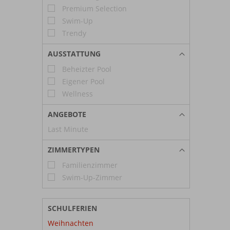
Premium Selection
Swim-Up
Trendy
AUSSTATTUNG
Beheizter Pool
Eigener Pool
Wellness
ANGEBOTE
Last Minute
ZIMMERTYPEN
Familienzimmer
Swim-Up-Zimmer
SCHULFERIEN
Weihnachten