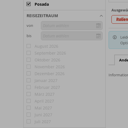
Posada
Ausgewäh
REISEZEITRAUM
Italien
von
bis
Leid
Opti
August 2026
September 2026
Oktober 2026
And
November 2026
Dezember 2026
Information
Januar 2027
Februar 2027
März 2027
April 2027
Mai 2027
Juni 2027
Juli 2027