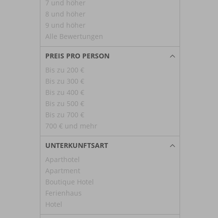
7 und höher
8 und höher
9 und höher
Alle Bewertungen
PREIS PRO PERSON
Bis zu 200 €
Bis zu 300 €
Bis zu 400 €
Bis zu 500 €
Bis zu 700 €
700 € und mehr
UNTERKUNFTSART
Aparthotel
Apartment
Boutique Hotel
Ferienhaus
Hotel