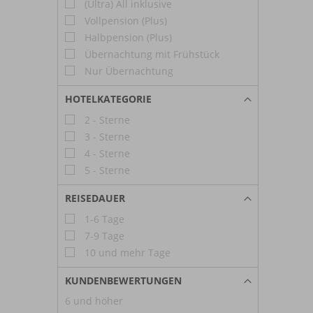
(Ultra) All inklusive
Vollpension (Plus)
Halbpension (Plus)
Übernachtung mit Frühstück
Nur Übernachtung
HOTELKATEGORIE
2 - Sterne
3 - Sterne
4 - Sterne
5 - Sterne
REISEDAUER
1-6 Tage
7-9 Tage
10 und mehr Tage
KUNDENBEWERTUNGEN
6 und höher