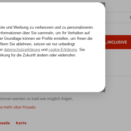
SONNENZIELE
FERNREISEN
ALL INCLUSIVE
ahre Erfahrung
rdinien
Sardinien
Posada
ada
tionen werden so bald wie möglich folgen.
ie mehr über Posada
osada
Karte