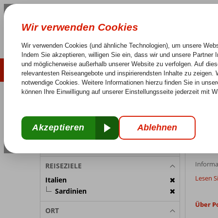
LAST MINUTE
SOMMER 2026
Keine versteckten Kosten
Sorglos Reisen
25 J
REISETEILNEHMER
Italien
Home
Sa
Zimmer 1:
2 Personen
Pos
Reiseteilnehmer ändern
Informa
REISEZIELE
Lesen S
Italien
Sardinien
Über P
ORT