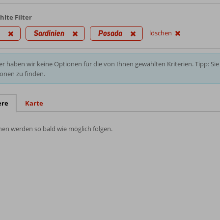
lte Filter
Sardinien
Posada
löschen
er haben wir keine Optionen für die von Ihnen gewählten Kriterien. Tipp: S
onen zu finden.
ere
Karte
en werden so bald wie möglich folgen.