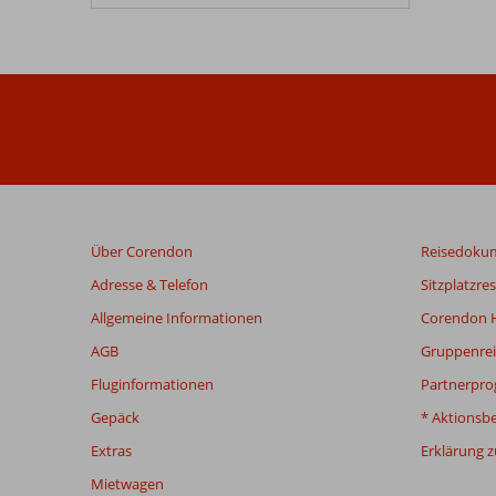
Über Corendon
Reisedoku
Adresse & Telefon
Sitzplatzre
Allgemeine Informationen
Corendon H
AGB
Gruppenrei
Fluginformationen
Partnerpr
Gepäck
* Aktionsb
Extras
Erklärung zu
Mietwagen