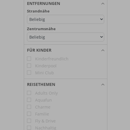
ENTFERNUNGEN
Strandnähe
Zentrumsnähe
FÜR KINDER
Kinderfreundlich
Kinderpool
Mini Club
REISETHEMEN
Adults Only
Aquafun
Charme
Familie
Fly & Drive
Nachhaltig