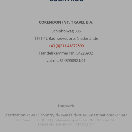
CORENDON INT. TRAVEL B.V.
Schipholweg 335
1171 PL Badhoevedorp, Niederlande
+49 (0)211 41872500
Handelskammer Nr.: 34220902
vat nr.: 814395892 b01
TourWeb
©
destination-11947
| countryId=7&areaId=10145&destinationId=11947
NetMatch
de | Search | 380.0.0.13 | netm-web-ui-production-7f756f55dd-mm9vq
8:09:59 AM (8:09:59 AM) | 137 (102|74)