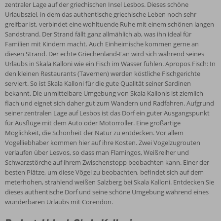
zentraler Lage auf der griechischen Insel Lesbos. Dieses schöne
Urlaubsziel, in dem das authentische griechische Leben noch sehr
greifbar ist, verbindet eine wohltuende Ruhe mit einem schönen langen
Sandstrand. Der Strand fällt ganz allmählich ab, was ihn ideal für
Familien mit Kindern macht. Auch Einheimische kommen gerne an
diesen Strand. Der echte Griechenland-Fan wird sich während seines
Urlaubs in Skala Kalloni wie ein Fisch im Wasser fühlen. Apropos Fisch: In
den kleinen Restaurants (Tavernen) werden köstliche Fischgerichte
serviert. So ist Skala Kalloni für die gute Qualität seiner Sardinen
bekannt. Die unmittelbare Umgebung von Skala Kallonis ist ziemlich
flach und eignet sich daher gut zum Wandern und Radfahren. Aufgrund
seiner zentralen Lage auf Lesbos ist das Dorf ein guter Ausgangspunkt
für Ausflüge mit dem Auto oder Motorroller. Eine großartige
Möglichkeit, die Schönheit der Natur zu entdecken. Vor allem
Vogelliebhaber kommen hier auf ihre Kosten. Zwei Vogelzugrouten
verlaufen über Lesvos, so dass man Flamingos, Weißreiher und
Schwarzstörche auf ihrem Zwischenstopp beobachten kann. Einer der
besten Plätze, um diese Vögel zu beobachten, befindet sich auf dem
meterhohen, strahlend weißen Salzberg bei Skala Kalloni. Entdecken Sie
dieses authentische Dorf und seine schöne Umgebung während eines
wunderbaren Urlaubs mit Corendon.