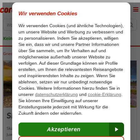
Keine versteckten Kosten
Griechenland
Home
Lesbos
Lesbos
Skala Kalloni
Skala Kalloni
Skala Kalloni, auch bekannt als Skala Kallonis, ist ein verstecktes
Juwel in zentraler Lage auf der griechischen Insel Lesbos. Dieses