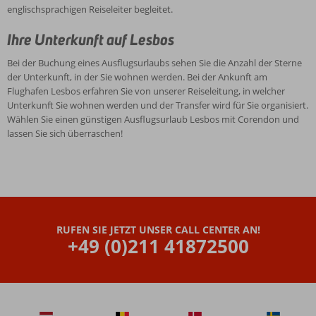
englischsprachigen Reiseleiter begleitet.
Ihre Unterkunft auf Lesbos
Bei der Buchung eines Ausflugsurlaubs sehen Sie die Anzahl der Sterne
der Unterkunft, in der Sie wohnen werden. Bei der Ankunft am
Flughafen Lesbos erfahren Sie von unserer Reiseleitung, in welcher
Unterkunft Sie wohnen werden und der Transfer wird für Sie organisiert.
Wählen Sie einen günstigen Ausflugsurlaub Lesbos mit Corendon und
lassen Sie sich überraschen!
RUFEN SIE JETZT UNSER CALL CENTER AN!
+49 (0)211 41872500