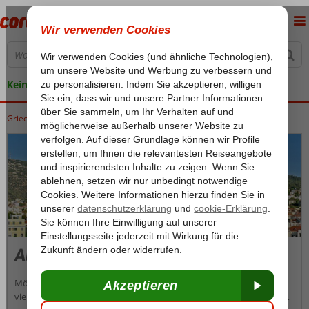
Keine versteckten Kosten
Griechenland
Home
Lesbos
Lesbos
Ausflugsfahrten Lesvos
Ausflugsfahrten Lesvos
Möchten Sie nicht ständig Ihren Koffer ein- und auspacken und so
viel wie möglich von Lesvos sehen? Buchen Sie einen Ausflugsurlaub