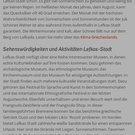
Lefkas-Stadt schön. Es gibt viel Sonnenschein zu genießen und wenig bis
gar keinen Regen. Im heißesten Monat des Jahres, dem August, kann
das Quecksilber oft 40 Grad erreichen. Der Monat mit der höchsten
Wahrscheinlichkeit von Sonnenschein und Sonnenstunden ist der Juli.
Schönes Wetter ist also während Ihres Aufenthalts in Lefkas-Stadt
garantiert. Die Wintermonate sind kalt, aber Schnee fällt nur auf dem
Berg von Lefkada. Lesen Sie mehr über das
Klima Griechenlands
.
Sehenswürdigkeiten und Aktivitäten Lefkas-Stadt
Lefkas-Stadt verfügt über eine Reihe interessanter Museen, in denen
echte Kulturliebhaber auf ihre Kosten kommen. Dazu gehören das
archäologische Museum, das ethnologische Museum, das
Kirchenmuseum und das Museum für einzigartige Aufzeichnungen. In
der Stadt finden auch mehrere kulturelle Veranstaltungen statt. Dazu
gehören das Festival für Sprache und Kunst in den Sommermonaten
und das Internationale Ethnografische Festival in der letzten
Augustwoche. Ebenfalls unterhaltsam und einen Besuch wert sind die
Frangoulis-Destillerie und der Frangoulis-Shop. In dieser
familiengeführten Brennerei können Sie das berühmte griechische
Getränk Ouzo und den lokalen Likör 'Rozoli' probieren. Im Norden
bietet Lefkas-Stadt zahlreiche weiße Sandstrände für einen entspannten
Urlaub. Hier sind die Strände mit Liegen, Sonnenschirmen, Tavernen