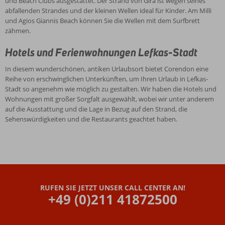
und Beach Clubs ausgestattet. Der Strand von Gira ist wegen seines
abfallenden Strandes und der kleinen Wellen ideal für Kinder. Am Milli
und Agios Giannis Beach können Sie die Wellen mit dem Surfbrett
zähmen.
Hotels und Ferienwohnungen Lefkas-Stadt
In diesem wunderschönen, antiken Urlaubsort bietet Corendon eine
Reihe von erschwinglichen Unterkünften, um Ihren Urlaub in Lefkas-
Stadt so angenehm wie möglich zu gestalten. Wir haben die Hotels und
Wohnungen mit großer Sorgfalt ausgewählt, wobei wir unter anderem
auf die Ausstattung und die Lage in Bezug auf den Strand, die
Sehenswürdigkeiten und die Restaurants geachtet haben.
RUFEN SIE JETZT UNSER CALL CENTER AN!
+49 (0)211 41872500