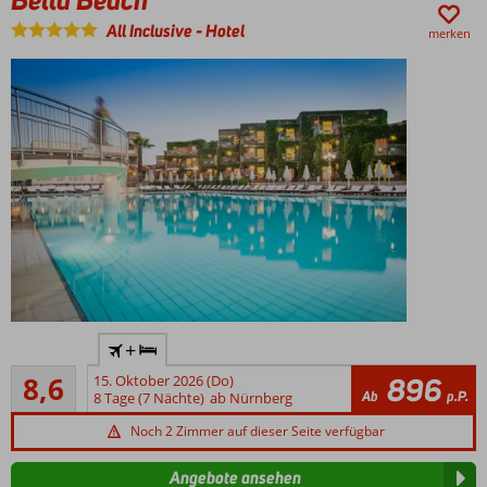
kulinarische
All Inclusive
-
Hotel
merken
Genüsse
Auch
(Familien-)Zimmer
mit privatem Pool
buchbar
Halbpension
oder All-
Inclusive
möglich
Direkt am
+
Strand und 4
Empfohlen
km von
8,6
15. Oktober 2026 (Do)
896
8
Ab
p.P.
Chersonissos
8 Tage (7 Nächte)
ab Nürnberg
Bewertungen
entfernt
Noch 2 Zimmer auf dieser Seite verfügbar
Zahlreiche
Aktivitäten
Angebote ansehen