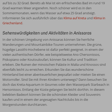
auf bis zu 32 Grad. Bereits ab Mai ist ein erfrischendes Bad im rund 19
Grad warmen Meer angenehm. Noch schöner wird es in den
Sommermonaten, wenn das Wasser auf etwa 25 Grad ansteigt.
Informieren Sie sich ausführlich über das
Klima auf Kreta
und
Klima in
Griechenland
.
Sehenswürdigkeiten und Aktivitäten in Anissaras
In der schönen Umgebung von Anissaras können Sie herrliche
Wanderungen und Mountainbike-Touren unternehmen. Die grüne,
hügelige Lassithi-Hochebene ist dafür perfekt geeignet. In einem der
vielen authentischen Dörfer, wie beispielsweise Ano Chersonissos,
Piskopiano oder Koutouloufari, können Sie Kultur und Tradition
erleben. Die Ruinen der minoischen Paläste in Malia und Knossos sind
ebenfalls leicht zu erreichen. Erkunden Sie das wunderschöne
Hinterland bei einer abenteuerlichen Jeepsafari oder mieten Sie einen
Motorroller. Sind Sie mit Ihren Kindern unterwegs? Dann besuchen Sie
doch das Kreta-Aquarium in Gournes oder den Wasserpark Starbeach in
Hersonissos. Entlang der Küste gelangen Sie leicht dorthin. In diesem
belebten Badeort können Sie die schönsten Kleider und Souvenirs
kaufen und in einem der angesagten Nachtclubs bis in die
Morgenstunden durchtanzen.