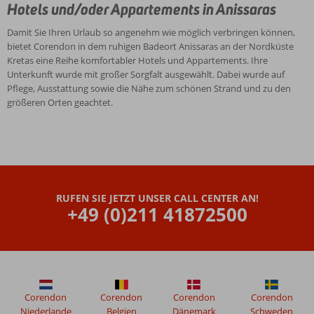
Hotels und/oder Appartements in Anissaras
Damit Sie Ihren Urlaub so angenehm wie möglich verbringen können,
bietet Corendon in dem ruhigen Badeort Anissaras an der Nordküste
Kretas eine Reihe komfortabler Hotels und Appartements. Ihre
Unterkunft wurde mit großer Sorgfalt ausgewählt. Dabei wurde auf
Pflege, Ausstattung sowie die Nähe zum schönen Strand und zu den
größeren Orten geachtet.
RUFEN SIE JETZT UNSER CALL CENTER AN!
+49 (0)211 41872500
Corendon
Corendon
Corendon
Corendon
Niederlande
Belgien
Dänemark
Schweden