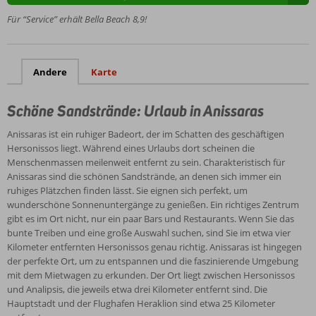
für Jung
und Alt
Für “Service” erhält Bella Beach 8,9!
Ein
Spa-
Center
Andere
Karte
Schöne Sandstrände: Urlaub in Anissaras
Anissaras ist ein ruhiger Badeort, der im Schatten des geschäftigen
Hersonissos liegt. Während eines Urlaubs dort scheinen die
Menschenmassen meilenweit entfernt zu sein. Charakteristisch für
Anissaras sind die schönen Sandstrände, an denen sich immer ein
ruhiges Plätzchen finden lässt. Sie eignen sich perfekt, um
wunderschöne Sonnenuntergänge zu genießen. Ein richtiges Zentrum
gibt es im Ort nicht, nur ein paar Bars und Restaurants. Wenn Sie das
bunte Treiben und eine große Auswahl suchen, sind Sie im etwa vier
Kilometer entfernten Hersonissos genau richtig. Anissaras ist hingegen
der perfekte Ort, um zu entspannen und die faszinierende Umgebung
mit dem Mietwagen zu erkunden. Der Ort liegt zwischen Hersonissos
und Analipsis, die jeweils etwa drei Kilometer entfernt sind. Die
Hauptstadt und der Flughafen Heraklion sind etwa 25 Kilometer