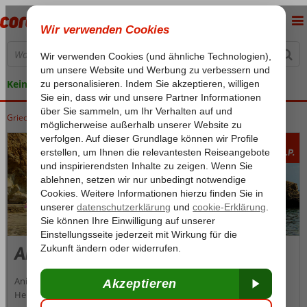
Keine versteckten Kosten
Griechenland
Home
Kreta
Kreta
Anissaras
896
Ab
p.P.
Anissaras
Anissaras ist ein ruhiger Badeort, der im Schatten des geschäftigen
Hersonissos liegt. Während eines Urlaubs dort scheinen die