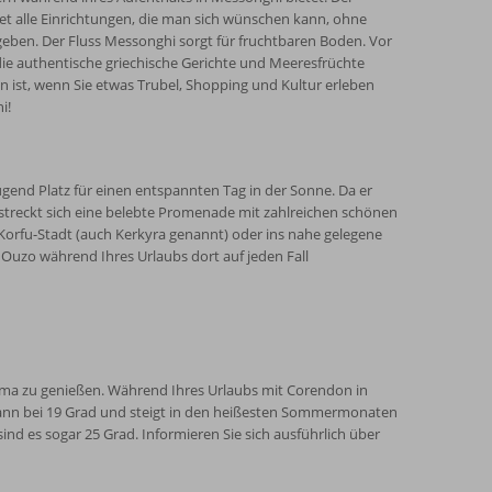
etet alle Einrichtungen, die man sich wünschen kann, ohne
ben. Der Fluss Messonghi sorgt für fruchtbaren Boden. Vor
die authentische griechische Gerichte und Meeresfrüchte
hen ist, wenn Sie etwas Trubel, Shopping und Kultur erleben
i!
ügend Platz für einen entspannten Tag in der Sonne. Da er
 erstreckt sich eine belebte Promenade mit zahlreichen schönen
 Korfu-Stadt (auch Kerkyra genannt) oder ins nahe gelegene
r Ouzo während Ihres Urlaubs dort auf jeden Fall
ima zu genießen. Während Ihres Urlaubs mit Corendon in
 dann bei 19 Grad und steigt in den heißesten Sommermonaten
ind es sogar 25 Grad. Informieren Sie sich ausführlich über