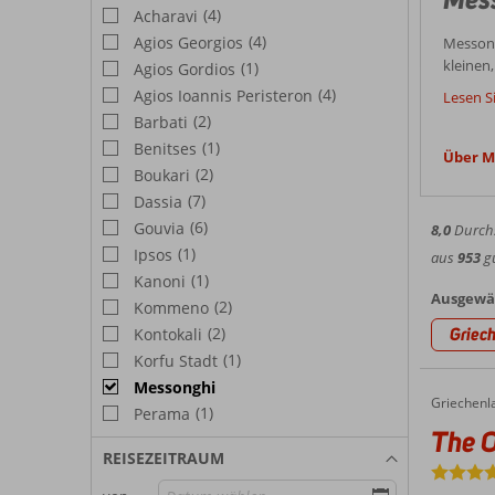
(4)
Acharavi
(4)
Agios Georgios
Messong
kleinen,
(1)
Agios Gordios
Güns
bietet. 
(4)
Agios Ioannis Peristeron
Lesen S
wünsche
(2)
Barbati
Der wen
sorgt f
(1)
Benitses
er sanft
griechis
Über M
Info
schönen
(2)
Boukari
etwas T
nahe ge
(7)
Dassia
Wetter
jeden Fa
(6)
Gouvia
8,0
Durchs
Nicht u
(1)
Ipsos
aus
953
gü
in Mess
(1)
Kanoni
Sehens
Sommerm
Ausgewäh
(2)
Kommeno
Sie sich
Messong
(2)
Griec
Kontokali
Wassers
(1)
Korfu Stadt
Hote
stammen
Messonghi
entlang
Griechenl
The Olivar Suites
Home
Bei Cor
(1)
Sommerp
Perama
ausgewä
The O
Bootsfa
Strände
Küste d
REISEZEITRAUM