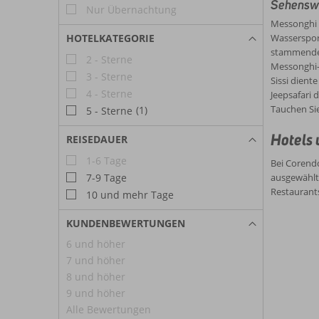
Sehenswü
Nur Übernachtung
Messonghi 
HOTELKATEGORIE
Wassersport
stammenden
2 - Sterne
Messonghi-F
3 - Sterne
Sissi dient
4 - Sterne
Jeepsafari 
Tauchen Sie
(1)
5 - Sterne
Hotels 
REISEDAUER
1-6 Tage
Bei Corendo
7-9 Tage
ausgewählt
Restaurant
10 und mehr Tage
KUNDENBEWERTUNGEN
6 und höher
7 und höher
8 und höher
9 und höher
Alle Bewertungen