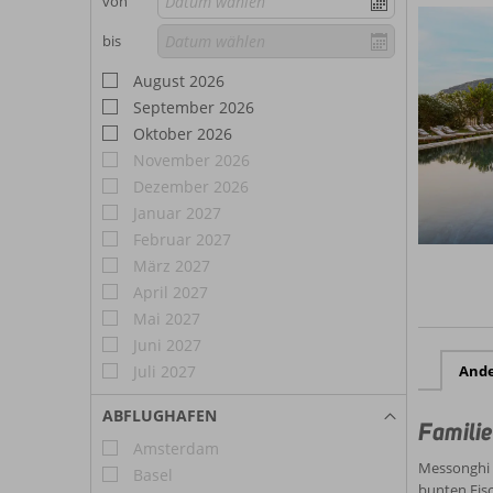
von
bis
August 2026
September 2026
Oktober 2026
November 2026
Dezember 2026
Januar 2027
Februar 2027
März 2027
April 2027
Mai 2027
Juni 2027
Juli 2027
And
ABFLUGHAFEN
Familie
Amsterdam
Messonghi i
Basel
bunten Fisc