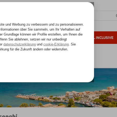
SONNENZIELE
FERNREISEN
ALL INCLUSIVE
ahre Erfahrung
and
Korfu
Korfu
Messonghi
songhi