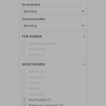
Strandnähe
Zentrumsnähe
FÜR KINDER
Kinderfreundlich
Kinderpool
Mini Club
REISETHEMEN
Adults Only
Aquafun
Charme
Familie
Fly & Drive
(1)
Nachhaltig
(1)
Premium Selection