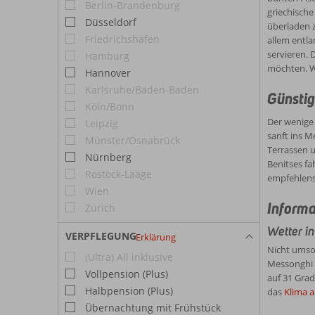
Berlin-Brandenburg
griechische
Düsseldorf
überladen 
Friedrichshafen
allem entla
servieren. 
Hamburg
möchten. W
Hannover
Karlsruhe/Baden-Baden
Günstig
Köln/Bonn
Der wenige 
Leipzig
sanft ins M
Münster/Osnabrück
Terrassen u
Nürnberg
Benitses fa
Rostock-Laage
empfehlensw
Wien
Informa
Zürich
Wetter i
VERPFLEGUNG
Erklärung
Nicht umso
(Ultra) All inklusive
Messonghi w
Vollpension (Plus)
auf 31 Grad
Halbpension (Plus)
das
Klima a
Übernachtung mit Frühstück