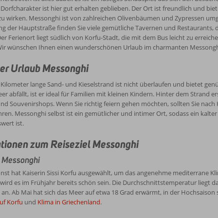
 Dorfcharakter ist hier gut erhalten geblieben. Der Ort ist freundlich und bi
zu wirken. Messonghi ist von zahlreichen Olivenbäumen und Zypressen umge
ng der Hauptstraße finden Sie viele gemütliche Tavernen und Restaurants, 
Der Ferienort liegt südlich von Korfu-Stadt, die mit dem Bus leicht zu erreic
ir wünschen Ihnen einen wunderschönen Urlaub im charmanten Messongh
er Urlaub Messonghi
Kilometer lange Sand- und Kieselstrand ist nicht überlaufen und bietet gen
eer abfällt, ist er ideal für Familien mit kleinen Kindern. Hinter dem Strand
nd Souvenirshops. Wenn Sie richtig feiern gehen möchten, sollten Sie nach
hren. Messonghi selbst ist ein gemütlicher und intimer Ort, sodass ein kalte
ert ist.
tionen zum Reiseziel Messonghi
n Messonghi
nst hat Kaiserin Sissi Korfu ausgewählt, um das angenehme mediterrane Kl
ird es im Frühjahr bereits schön sein. Die Durchschnittstemperatur liegt
 an. Ab Mai hat sich das Meer auf etwa 18 Grad erwärmt, in der Hochsaison s
uf Korfu
und
Klima in Griechenland
.