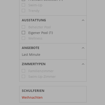
Swim-Up
Trendy
AUSSTATTUNG
Beheizter Pool
(1)
Eigener Pool
Wellness
ANGEBOTE
Last Minute
ZIMMERTYPEN
Familienzimmer
Swim-Up-Zimmer
SCHULFERIEN
Weihnachten