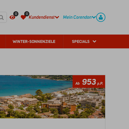
HÄUFIG GESTELLTE FRAGEN
REGISTRIEREN
0
0
Kundendienst
Mein Corendon
WINTER-SONNENZIELE
SPECIALS
953
Ab
p.P.