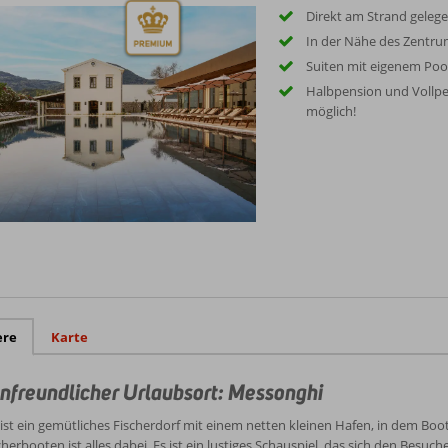
Direkt am Strand geleg
In der Nähe des Zentr
Suiten mit eigenem Poo
Halbpension und Vollpe
möglich!
ere
Karte
nfreundlicher Urlaubsort: Messonghi
st ein gemütliches Fischerdorf mit einem netten kleinen Hafen, in dem Boote
herbooten ist alles dabei. Es ist ein lustiges Schauspiel, das sich den Besuc