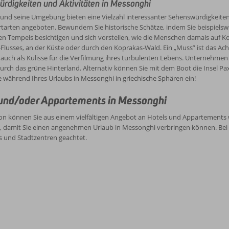
rdigkeiten und Aktivitäten in Messonghi
und seine Umgebung bieten eine Vielzahl interessanter Sehenswürdigkeiten
arten angeboten. Bewundern Sie historische Schätze, indem Sie beispielswe
 Tempels besichtigen und sich vorstellen, wie die Menschen damals auf Ko
lusses, an der Küste oder durch den Koprakas-Wald. Ein „Muss” ist das Ac
e auch als Kulisse für die Verfilmung ihres turbulenten Lebens. Unternehmen
durch das grüne Hinterland. Alternativ können Sie mit dem Boot die Insel P
 während Ihres Urlaubs in Messonghi in griechische Sphären ein!
und/oder Appartements in Messonghi
n können Sie aus einem vielfältigen Angebot an Hotels und Appartements w
, damit Sie einen angenehmen Urlaub in Messonghi verbringen können. Bei 
s und Stadtzentren geachtet.