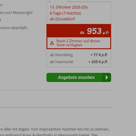
en
13. Oktober 2026 (Di)
ums von Messonghi
8 Tage (7 Nächte)
ab Düsseldorf
l
nsion ebenfalls
953
Ab
p.P.
Noch 2 Zimmer auf dieser
Seite verfügbar
ab Nürnberg
+ 77 €
p.P.
ab Hannover
+ 255 €
p.P.
Angebote ansehen
 aller Art liegen. Von imposanten Yachten bis hin zu kleinen,
hern während ihres Aufenthalts in Messonghi bietet. Der