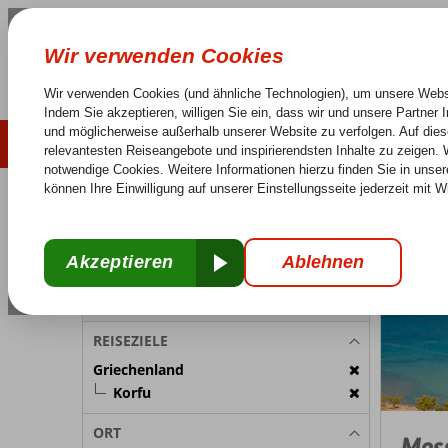
LAST MINUTE
SOMMER 2026
Keine versteckten Kosten
Sorglos Reisen
25 J
REISETEILNEHMER
Griechenl
Home
Zimmer 1:
2 Personen
Reiseteilnehmer ändern
REISEZIELE
Griechenland
Korfu
ORT
Mes