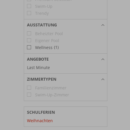
Swim-Up
Trendy
AUSSTATTUNG
Beheizter Pool
Eigener Pool
(1)
Wellness
ANGEBOTE
Last Minute
ZIMMERTYPEN
Familienzimmer
Swim-Up-Zimmer
SCHULFERIEN
Weihnachten