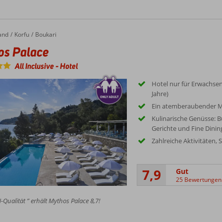
and
Palace
Korfu
Boukari
os Palace
All Inclusive
-
Hotel
Hotel nur für Erwachsen
Jahre)
Ein atemberaubender M
Kulinarische Genüsse: Bu
Gerichte und Fine Dinin
Zahlreiche Aktivitäten,
7,9
Gut
25 Bewertungen
Qualität ” erhält Mythos Palace 8,7!