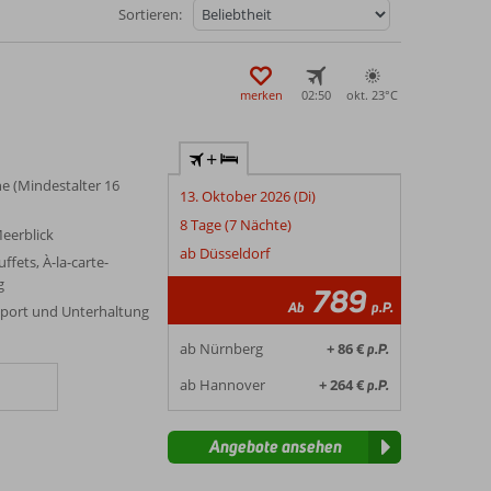
Sortieren:
merken
02:50
okt. 23°
C
+
e (Mindestalter 16
13. Oktober 2026 (Di)
8 Tage (7 Nächte)
eerblick
ab Düsseldorf
ffets, À-la-carte-
g
789
Ab
p.P.
 Sport und Unterhaltung
ab Nürnberg
+ 86 €
p.P.
ab Hannover
+ 264 €
p.P.
Angebote ansehen