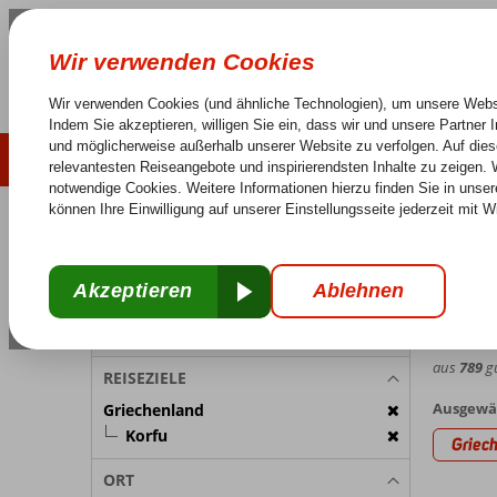
LAST MINUTE
SOMMER 2026
Keine versteckten Kosten
Sorglos Reisen
25 J
REISETEILNEHMER
Griechenl
Home
Zimmer 1:
2 Personen
Bouka
Reiseteilnehmer ändern
8,0
Durchs
aus
789
gü
REISEZIELE
Ausgewäh
Griechenland
Korfu
Griec
ORT