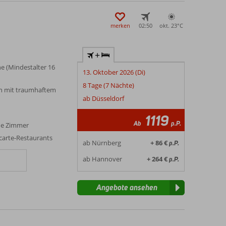
merken
02:50
okt. 23°
C
+
e (Mindestalter 16
13. Oktober 2026 (Di)
8 Tage (7 Nächte)
en mit traumhaftem
ab Düsseldorf
1119
Ab
p.P.
ne Zimmer
-carte-Restaurants
ab Nürnberg
+ 86 €
p.P.
ab Hannover
+ 264 €
p.P.
Angebote ansehen