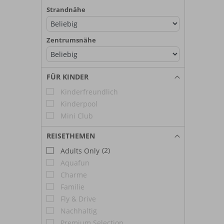
Strandnähe
Zentrumsnähe
FÜR KINDER
Kinderfreundlich
Kinderpool
Mini Club
REISETHEMEN
(2)
Adults Only
Aquafun
Charme
Familie
Fly & Drive
Nachhaltig
Premium Selection