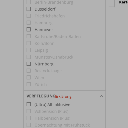
Kart
Berlin-Brandenburg
Düsseldorf
Friedrichshafen
Hamburg
Hannover
Karlsruhe/Baden-Baden
Köln/Bonn
Leipzig
Münster/Osnabrück
Nürnberg
Rostock-Laage
Wien
Zürich
VERPFLEGUNG
Erklärung
(Ultra) All inklusive
Vollpension (Plus)
Halbpension (Plus)
Übernachtung mit Frühstück