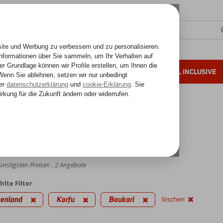
SONNENZIELE
FERNREISEN
ALL INCLUSIVE
ahre Erfahrung
and
Korfu
Korfu
Boukari
ri
chnittsbewertung,
31
Bewertungen
nstigsten Preisen , 2 Angebote
lte Filter
henland
Korfu
Boukari
löschen