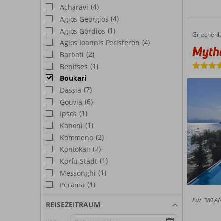
(4)
Acharavi
(4)
Agios Georgios
(1)
Agios Gordios
Griechenl
Mythos 
Home
(4)
Agios Ioannis Peristeron
Myth
(2)
Barbati
(1)
Benitses
Boukari
(7)
Dassia
(6)
Gouvia
(1)
Ipsos
(1)
Kanoni
(2)
Kommeno
(2)
Kontokali
(1)
Korfu Stadt
(1)
Messonghi
(1)
Perama
Für “WLAN-
REISEZEITRAUM