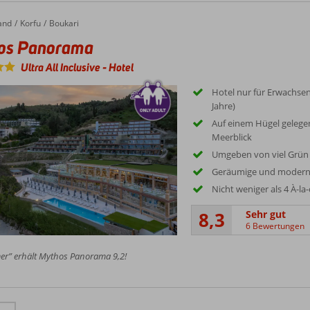
and
 Panorama
Korfu
Boukari
os Panorama
Ultra All Inclusive
-
Hotel
Hotel nur für Erwachsen
Jahre)
Auf einem Hügel geleg
Meerblick
Umgeben von viel Grün
Geräumige und moder
Nicht weniger als 4 À-la
8,3
Sehr gut
6 Bewertungen
er” erhält Mythos Panorama 9,2!