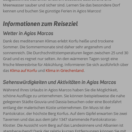
Meerwasser sauber und sicher sind. Lernen Sie das besondere Dorf
kennen und buchen Sie günstige Ferien in Agios Marcos!
Informationen zum Reiseziel
Wetter in Agios Marcos
Dank des mediterranen Klimas erlebt Korfu heiße und trockene
Sommer. Die Sommermonate sind daher sehr angenehm und
sonnenreich. Die Durchschnittstemperaturen liegen zwischen 25 und 30
Grad und es regnet nur selten. An den wärmeren Tagen sorgt eine
frische Meeresbrise für Abkühlung. Informieren Sie sich ausführlich über
das
Klima auf Korfu
und
Klima in Griechenland
.
Sehenswürdigkeiten und Aktivitäten in Agios Marcos
Während Ihres Urlaubs in Agios Marcos haben Sie die Möglichkeit,
schöne Ausflüge zu unternehmen. Sie können beispielsweise die nahe
gelegenen Städte Gouvia und Dassia besuchen oder eine Bootsfahrt
entlang der malerischen Küste unternehmen. Ein Muss ist der
Pantokrator, der höchste Berg Korfus. Auf dem Gipfel erwarten Sie zwei
Tavernen und das aus dem Jahr 1347 stammende Pantokratoras-
Kloster. Die Aussicht vom Berg auf das Landesinnere und Albanien ist
atemberaubend! Dank der relativ kurzen Entfernungen können Sie mit