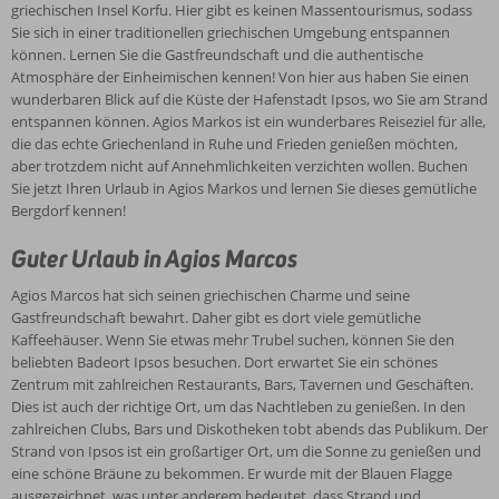
griechischen Insel Korfu. Hier gibt es keinen Massentourismus, sodass
Sie sich in einer traditionellen griechischen Umgebung entspannen
können. Lernen Sie die Gastfreundschaft und die authentische
Atmosphäre der Einheimischen kennen! Von hier aus haben Sie einen
wunderbaren Blick auf die Küste der Hafenstadt Ipsos, wo Sie am Strand
entspannen können. Agios Markos ist ein wunderbares Reiseziel für alle,
die das echte Griechenland in Ruhe und Frieden genießen möchten,
aber trotzdem nicht auf Annehmlichkeiten verzichten wollen. Buchen
Sie jetzt Ihren Urlaub in Agios Markos und lernen Sie dieses gemütliche
Bergdorf kennen!
Guter Urlaub in Agios Marcos
Agios Marcos hat sich seinen griechischen Charme und seine
Gastfreundschaft bewahrt. Daher gibt es dort viele gemütliche
Kaffeehäuser. Wenn Sie etwas mehr Trubel suchen, können Sie den
beliebten Badeort Ipsos besuchen. Dort erwartet Sie ein schönes
Zentrum mit zahlreichen Restaurants, Bars, Tavernen und Geschäften.
Dies ist auch der richtige Ort, um das Nachtleben zu genießen. In den
zahlreichen Clubs, Bars und Diskotheken tobt abends das Publikum. Der
Strand von Ipsos ist ein großartiger Ort, um die Sonne zu genießen und
eine schöne Bräune zu bekommen. Er wurde mit der Blauen Flagge
ausgezeichnet, was unter anderem bedeutet, dass Strand und