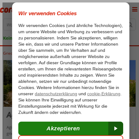
Keine versteckten Kosten
Griechenland
Home
Korfu
Korfu
Agios Marcos
Agios Marcos
Agios Markos ist ein kleines, beschauliches Bergdorf im Osten der
griechischen Insel Korfu. Hier gibt es keinen Massentourismus,