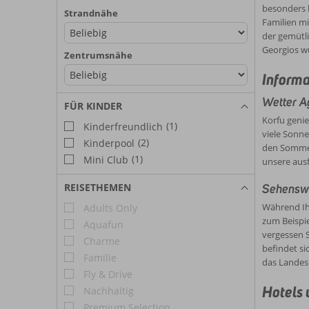
besonders b
Strandnähe
Familien mi
der gemütli
Georgios w
Zentrumsnähe
Informa
Wetter A
FÜR KINDER
Korfu geni
(1)
Kinderfreundlich
viele Sonn
(2)
Kinderpool
den Sommer
(1)
Mini Club
unsere aus
REISETHEMEN
Sehenswür
Während Ihr
Adults Only
zum Beispie
Aquafun
vergessen S
Charme
befindet si
Familie
das Landesi
Fly & Drive
Hotels 
Nachhaltig
Premium Selection