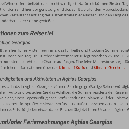
ei Windsurfern beliebt, da er recht windig ist. Natürlich können Sie den T
t Kindern sind hier übrigens aufgrund des sanft abfallenden Meeresbodens
chen Restaurants entlang der Küstenstraße niederlassen und den Fang des T
underbar in der Sonne genießen.
tionen zum Reiseziel
ghios Georgios
eßt ein herrliches Mittelmeerklima, das für heiße und trockene Sommer s
enstunden pro Tag. Die Durchschnittstemperatur liegt zwischen 25 und 30 
monaten besteht keine Chance auf Regen. Eine feine Meeresbrise sorgt fü
führlichen Informationen über das
Klima auf Korfu
und
Klima in Griechenla
digkeiten und Aktivitäten in Aghios Georgios
es Urlaubs in Aghios Georgios können Sie einige großartige Sehenswürdigk
l ein Auto und besuchen Sie das Achillion, die Sommerresidenz der Kaiserin 
ie nicht, einen Tagesausflug nach Korfu-Stadt einzuplanen. Auf der unbewoh
ch das meistfotografierte Kloster Korfus. Lust auf ein bisschen Action? Dan
nnere. Es ist für jeden etwas dabei. Buchen Sie jetzt Ihren Urlaub in Aghios
und/oder Ferienwohnungen Aghios Georgios