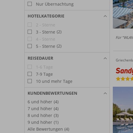
Nur Übernachtung
HOTELKATEGORIE
2 - Sterne
(2)
3 - Sterne
Für “WLAN-
4 - Sterne
(2)
5 - Sterne
REISEDAUER
Griechenl
Sandy Villas
Home
1-6 Tage
Sandy
7-9 Tage
10 und mehr Tage
KUNDENBEWERTUNGEN
6 und höher
(4)
7 und höher
(4)
8 und höher
(3)
9 und höher
(1)
Alle Bewertungen
(4)