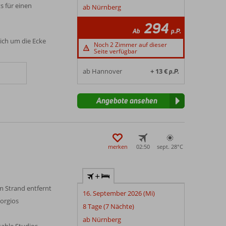
 für einen
ab Nürnberg
294
Ab
p.P.
ich um die Ecke
Noch 2 Zimmer auf dieser
Seite verfügbar
ab Hannover
+ 13 €
p.P.
Angebote ansehen
merken
02:50
sept. 28°
C
+
m Strand entfernt
16. September 2026 (Mi)
eorgios
8 Tage (7 Nächte)
ab Nürnberg