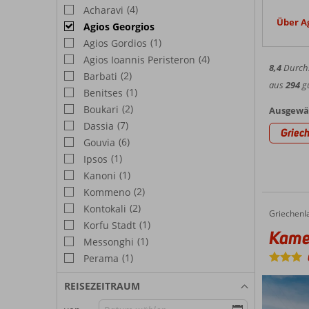
Wer nac
vergnüg
(4)
Acharavi
Strände
Georgio
Über Ag
Agios Georgios
Infor
und der
(1)
Agios Gordios
Strandk
Wetter
(4)
Tages k
Agios Ioannis Peristeron
8,4
Durchs
lässt s
(2)
Barbati
Korfu g
aus
294
gü
haben v
(1)
Benitses
Sehens
Ort mac
(2)
Boukari
Ausgewäh
Sommert
(7)
Dassia
Während
Griec
Mieten 
(6)
Gouvia
Hote
Paleoka
(1)
Ipsos
bekannt
(1)
Kanoni
Bei Cor
abenteue
(2)
Kommeno
ausgewä
und erl
Bezug a
(2)
Kontokali
Griechenl
Kamelia Apartments
Home
(1)
Korfu Stadt
Kame
(1)
Messonghi
(1)
Perama
REISEZEITRAUM