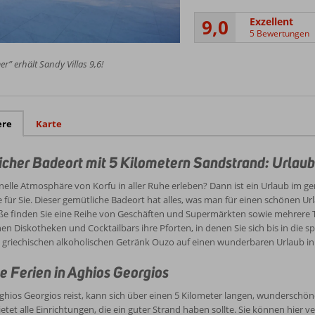
9,0
Exzellent
5 Bewertungen
r” erhält Sandy Villas 9,6!
ere
Karte
cher Badeort mit 5 Kilometern Sandstrand: Urlaub
onelle Atmosphäre von Korfu in aller Ruhe erleben? Dann ist ein Urlaub im g
e für Sie. Dieser gemütliche Badeort hat alles, was man für einen schönen Url
e finden Sie eine Reihe von Geschäften und Supermärkten sowie mehrere Ta
en Diskotheken und Cocktailbars ihre Pforten, in denen Sie sich bis in di
griechischen alkoholischen Getränk Ouzo auf einen wunderbaren Urlaub in 
e Ferien in Aghios Georgios
hios Georgios reist, kann sich über einen 5 Kilometer langen, wunderschöne
ietet alle Einrichtungen, die ein guter Strand haben sollte. Sie können hier