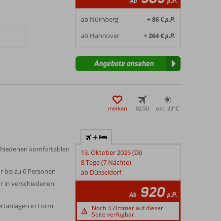
Ab
p.P.
ab Nürnberg
+ 86 €
p.P.
ab Hannover
+ 264 €
p.P.
Angebote ansehen
merken
02:50
okt. 23°
C
+
chiedenen komfortablen
13. Oktober 2026 (Di)
8 Tage (7 Nächte)
ür bis zu 6 Personen
ab Düsseldorf
r in verschiedenen
920
Ab
p.P.
rtanlagen in Form
Noch 3 Zimmer auf dieser
Seite verfügbar