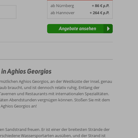
ab Nürnberg
+ 86 €
p.P.
ab Hannover
+ 264 €
p.P.
Angebote ansehen
 in Aghios Georgios
emütlichen Aghios Georgios, an der Westküste der Insel, genau
aub braucht, und ist dennoch relativ ruhig. Entlang der
vernen und Restaurants mit internationalen Spezialitäten.
e späten Abendstunden vergnügen können. Stoßen Sie mit dem
Aghios Georgios an!
n Sandstrand freuen. Er ist einer der breitesten Strände der
 verschiedene Wassersportarten ausüben, und der Strand ist