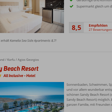
Geräumige und komfort
Supermarkt gleich um d
8,5
Empfohlen
27 Bewertungen
 erhält Kamelia Sea Side Apartments 8,7!
and
Korfu
Agios Georgios
y Beach Resort
All Inclusive
-
Hotel
Sonnenbaden, Schwimmen, Sp
und vor allem wunderbar entsp
schönen Sandy Beach Resort 
Sandy Beach Resort) möglich. E
ganzen Familie, mit Freunden od