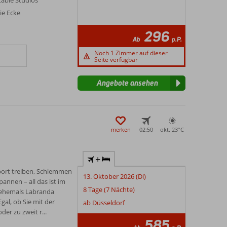
able Studios
ie Ecke
296
Ab
p.P.
Noch 1 Zimmer auf dieser
Seite verfügbar
Angebote ansehen
merken
02:50
okt. 23°
C
+
ort treiben, Schlemmen
13. Oktober 2026 (Di)
annen – all das ist im
8 Tage (7 Nächte)
(ehemals Labranda
gal, ob Sie mit der
ab Düsseldorf
er zu zweit r...
585