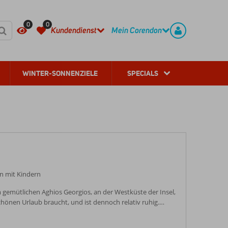
HÄUFIG GESTELLTE FRAGEN
REGISTRIEREN
0
0
Kundendienst
Mein Corendon
WINTER-SONNENZIELE
SPECIALS
en mit Kindern
m gemütlichen Aghios Georgios, an der Westküste der Insel,
chönen Urlaub braucht, und ist dennoch relativ ruhig.
 sowie mehrere Tavernen und Restaurants mit
rten, in denen Sie sich bis in die späten Abendstunden