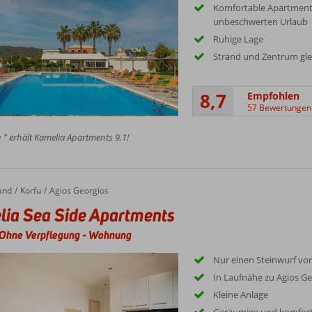
Komfortable Apartments
unbeschwerten Urlaub
Ruhige Lage
Strand und Zentrum gle
8,7
Empfohlen
57 Bewertungen
 ” erhält Kamelia Apartments 9,1!
and
Korfu
Agios Georgios
ia Sea Side Apartments
Ohne Verpflegung
-
Wohnung
Nur einen Steinwurf vo
In Laufnähe zu Agios G
Kleine Anlage