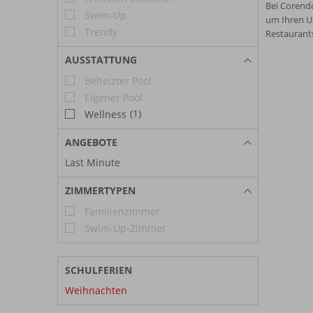
Bei Corendo
Swim-Up
um Ihren Ur
Trendy
Restaurants
AUSSTATTUNG
Beheizter Pool
Eigener Pool
(1)
Wellness
ANGEBOTE
Last Minute
ZIMMERTYPEN
Familienzimmer
Swim-Up-Zimmer
SCHULFERIEN
Weihnachten