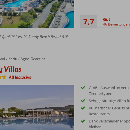
7,7
Gut
46 Bewertungen
Qualität ” erhält Sandy Beach Resort 8,0!
and
Korfu
Agios Georgios
 Villas
All Inclusive
Große Auswahl an vers
Zimmertypen
Sehr geräumige Villen f
Kulinarischer Genuss pu
Restaurants
Dank verschiedener Spo
bleiben