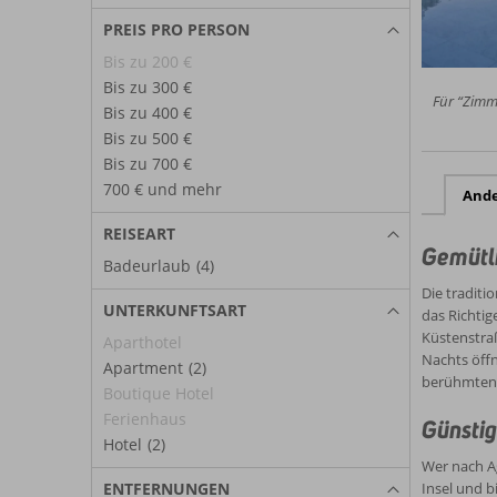
PREIS PRO PERSON
Bis zu 200 €
Bis zu 300 €
Für “Zimme
Bis zu 400 €
Bis zu 500 €
Bis zu 700 €
700 € und mehr
And
REISEART
Gemütli
Badeurlaub
(4)
Die traditi
UNTERKUNFTSART
das Richtig
Küstenstraß
Aparthotel
Nachts öffn
Apartment
(2)
berühmten 
Boutique Hotel
Ferienhaus
Günstig
Hotel
(2)
Wer nach Ag
Insel und b
ENTFERNUNGEN