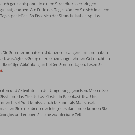
ag auch ganz entspannt in einem Strandkorb verbringen.
 gut aufgehoben. Am Ende des Tages können Sie sich in einem
ages genießen. So lässt sich der Strandurlaub in Aghios
orgt. Die Sommermonate sind daher sehr angenehm und haben
Grad, was Aghios Georgios zu einem angenehmen Ort macht. In
r die nötige Abkühlung an heißen Sommertagen. Lesen Sie
nd
.
eiten und Aktivitäten in der Umgebung genießen. Mieten Sie
Sissi, und das Theotokos-Kloster in Paleokastritsa. Und
nten Insel Pontikonissi, auch bekannt als Mausinsel,
n machen Sie eine abenteuerliche Jeepsafari und erkunden Sie
 Georgios und erleben Sie eine wunderbare Zeit.