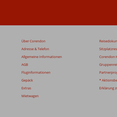
Über Corendon
Reisedoku
Adresse & Telefon
Sitzplatzre
Allgemeine Informationen
Corendon H
AGB
Gruppenrei
Fluginformationen
Partnerpr
Gepäck
* Aktionsb
Extras
Erklärung zu
Mietwagen