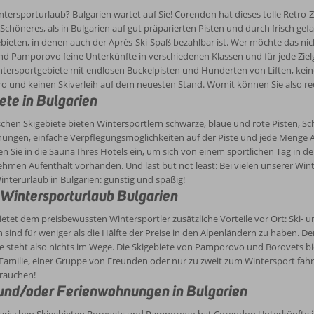
ntersporturlaub? Bulgarien wartet auf Sie! Corendon hat dieses tolle Retr
 Schöneres, als in Bulgarien auf gut präparierten Pisten und durch frisch g
ebieten, in denen auch der Après-Ski-Spaß bezahlbar ist. Wer möchte das ni
nd Pamporovo feine Unterkünfte in verschiedenen Klassen und für jede Zie
ntersportgebiete mit endlosen Buckelpisten und Hunderten von Liften, keine
o und keinen Skiverleih auf dem neuesten Stand. Womit können Sie also re
ete in Bulgarien
schen Skigebiete bieten Wintersportlern schwarze, blaue und rote Pisten, Sc
ngen, einfache Verpflegungsmöglichkeiten auf der Piste und jede Menge Ap
n Sie in die Sauna Ihres Hotels ein, um sich von einem sportlichen Tag in der
men Aufenthalt vorhanden. Und last but not least: Bei vielen unserer Winte
Winterurlaub in Bulgarien: günstig und spaßig!
r Wintersporturlaub Bulgarien
ietet dem preisbewussten Wintersportler zusätzliche Vorteile vor Ort: Ski- 
 sind für weniger als die Hälfte der Preise in den Alpenländern zu haben. 
te steht also nichts im Wege. Die Skigebiete von Pamporovo und Borovets b
 Familie, einer Gruppe von Freunden oder nur zu zweit zum Wintersport fahre
brauchen!
und/oder Ferienwohnungen in Bulgarien