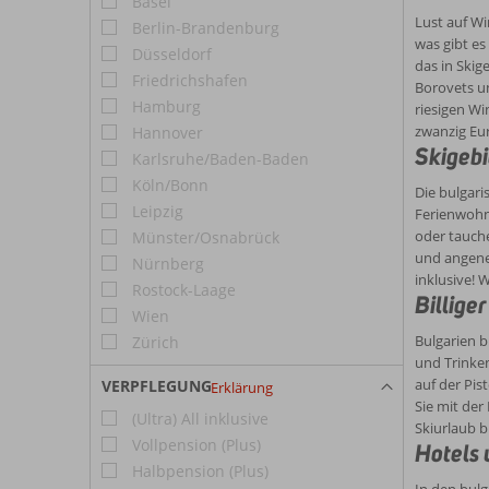
Basel
Lust auf Wi
Berlin-Brandenburg
was gibt es
Düsseldorf
das in Skig
Friedrichshafen
Borovets u
Hamburg
riesigen Wi
zwanzig Eur
Hannover
Skigebi
Karlsruhe/Baden-Baden
Köln/Bonn
Die bulgari
Leipzig
Ferienwohnu
oder tauche
Münster/Osnabrück
und angeneh
Nürnberg
inklusive! 
Rostock-Laage
Billige
Wien
Bulgarien b
Zürich
und Trinken
auf der Pis
VERPFLEGUNG
Erklärung
Sie mit der
(Ultra) All inklusive
Skiurlaub 
Vollpension (Plus)
Hotels 
Halbpension (Plus)