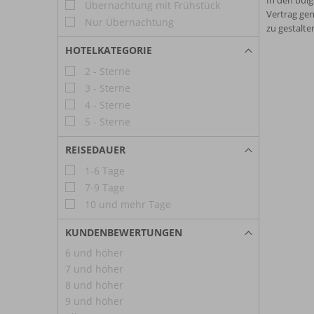
In den bul
Übernachtung mit Frühstück
Vertrag gen
Nur Übernachtung
zu gestalte
HOTELKATEGORIE
2 - Sterne
3 - Sterne
4 - Sterne
5 - Sterne
REISEDAUER
1-6 Tage
7-9 Tage
10 und mehr Tage
KUNDENBEWERTUNGEN
6 und höher
7 und höher
8 und höher
9 und höher