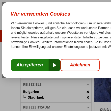
LAST MINUTE
SOMMER 2026
Keine versteckten Kosten
Sorglos Reisen
25 J
REISETEILNEHMER
Bulgarien
Home
Zimmer 1:
2 Personen
Reiseteilnehmer ändern
REISEZIELE
Bulgarien
Skiurlaub
REISEZEITRAUM
Skiu