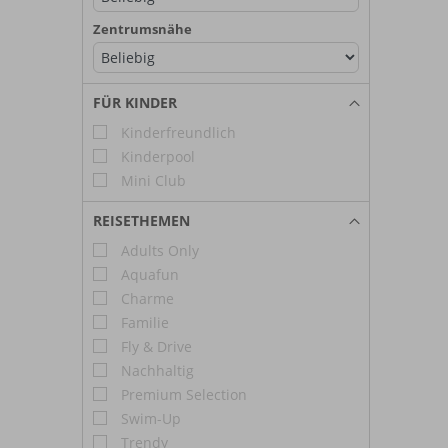
Zentrumsnähe
FÜR KINDER
Kinderfreundlich
Kinderpool
Mini Club
REISETHEMEN
Adults Only
Aquafun
Charme
Familie
Fly & Drive
Nachhaltig
Premium Selection
Swim-Up
Trendy