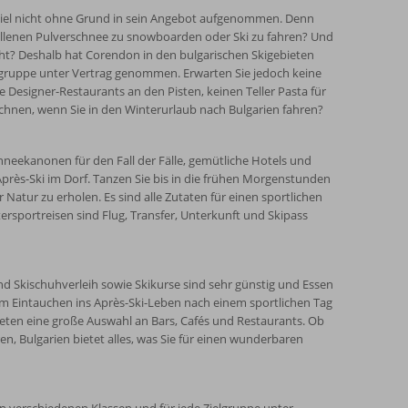
o-Ziel nicht ohne Grund in sein Angebot aufgenommen. Denn
efallenen Pulverschnee zu snowboarden oder Ski zu fahren? Und
cht? Deshalb hat Corendon in den bulgarischen Skigebieten
lgruppe unter Vertrag genommen. Erwarten Sie jedoch keine
 Designer-Restaurants an den Pisten, keinen Teller Pasta für
chnen, wenn Sie in den Winterurlaub nach Bulgarien fahren?
hneekanonen für den Fall der Fälle, gemütliche Hotels und
rès-Ski im Dorf. Tanzen Sie bis in die frühen Morgenstunden
 Natur zu erholen. Es sind alle Zutaten für einen sportlichen
rsportreisen sind Flug, Transfer, Unterkunft und Skipass
und Skischuhverleih sowie Skikurse sind sehr günstig und Essen
Dem Eintauchen ins Après-Ski-Leben nach einem sportlichen Tag
ieten eine große Auswahl an Bars, Cafés und Restaurants. Ob
n, Bulgarien bietet alles, was Sie für einen wunderbaren