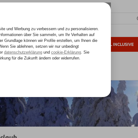
SONNENZIELE
FERNREISEN
ALL INCLUSIVE
ahre Erfahrung
Skiurlaub
rlaub