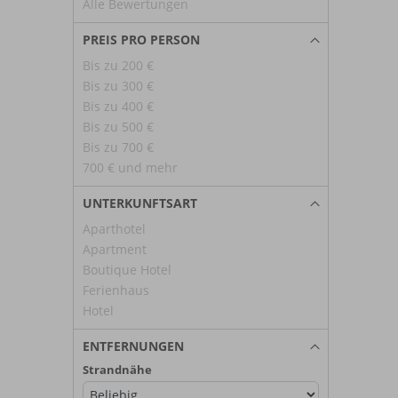
Alle Bewertungen
PREIS PRO PERSON
Bis zu 200 €
Bis zu 300 €
Bis zu 400 €
Bis zu 500 €
Bis zu 700 €
700 € und mehr
UNTERKUNFTSART
Aparthotel
Apartment
Boutique Hotel
Ferienhaus
Hotel
ENTFERNUNGEN
Strandnähe