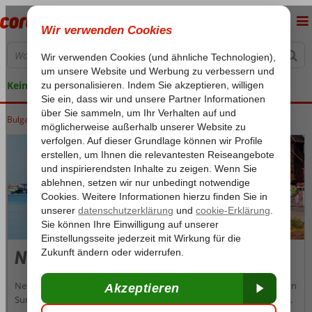
Keine versteckten Kosten
Bulgarien
Home
Schwarzes Meer
Nessebar
Nessebar
Nessebar (Nesebur) ist eine historische Küstenstadt in der Nähe von
Sunny Beach. Die vor rund 3.000 Jahren gegründete Stadt ist dank