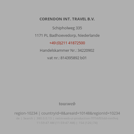
CORENDON INT. TRAVEL B.V.
Schipholweg 335
1171 PL Badhoevedorp, Niederlande
+49 (0)211 41872500
Handelskammer Nr.: 34220902
vat nr.: 814395892 b01
TourWeb
©
region-10234
| countryId=8&areaId=10148&regionId=10234
NetMatch
de | Search | 380.0.0.13 | netm-web-ui-production-7f756f55dd-mm9vq
11:59:47 AM (11:59:47 AM) | 154 (126|74)