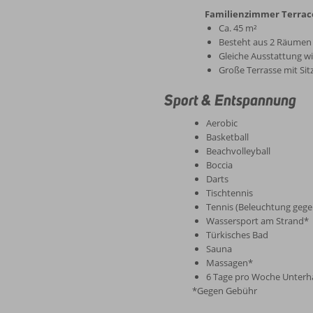
Familienzimmer Terrace
Ca. 45 m²
Besteht aus 2 Räumen
Gleiche Ausstattung w
Große Terrasse mit Sit
Sport & Entspannung
Aerobic
Basketball
Beachvolleyball
Boccia
Darts
Tischtennis
Tennis (Beleuchtung geg
Wassersport am Strand*
Türkisches Bad
Sauna
Massagen*
6 Tage pro Woche Unterh
*Gegen Gebühr