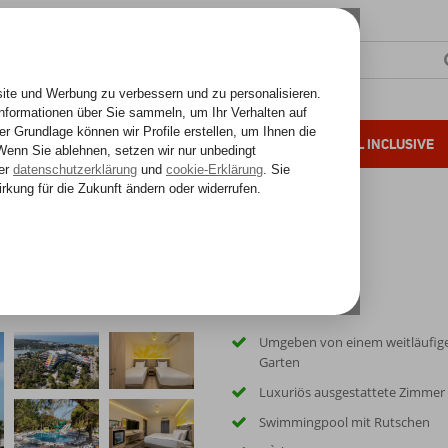
SONNENZIELE
FERNREISEN
ALL INCLUSIVE
ahre Erfahrung
rt Seite
Umgeben von einem weitläufig
Garten
Luxuriös ausgestattete Zimmer
Swimmingpool mit Rutschen