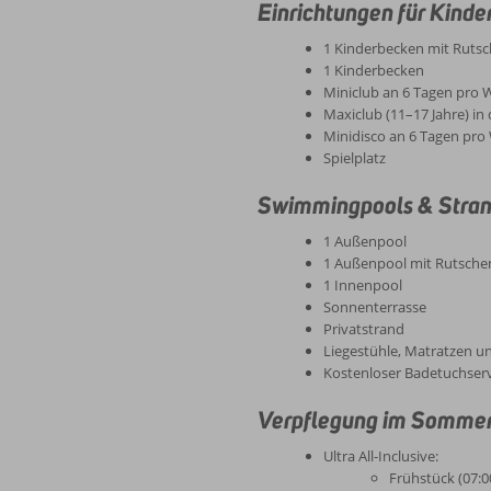
Einrichtungen für Kinde
1 Kinderbecken mit Ruts
1 Kinderbecken
Miniclub an 6 Tagen pro 
Maxiclub (11–17 Jahre) in
Minidisco an 6 Tagen pr
Spielplatz
Swimmingpools & Stra
1 Außenpool
1 Außenpool mit Rutschen 
1 Innenpool
Sonnenterrasse
Privatstrand
Liegestühle, Matratzen 
Kostenloser Badetuchser
Verpflegung im Sommer
Ultra All-Inclusive:
Frühstück (07:0