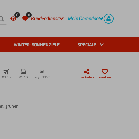
HÄUFIG GESTELLTE FRAGEN
REGISTRIEREN
0
0
Kundendienst
Mein Corendon
WINTER-SONNENZIELE
SPECIALS
03:45
01:10
aug. 33°
C
zu teilen
merken
en, grünen