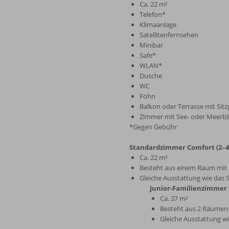
Ca. 22 m²
Telefon*
Klimaanlage
Satellitenfernsehen
Minibar
Safe*
WLAN*
Dusche
WC
Föhn
Balkon oder Terrasse mit Sitz
Zimmer mit See- oder Meerbl
*Gegen Gebühr
Standardzimmer Comfort (2–4
Ca. 22 m²
Besteht aus einem Raum mit e
Gleiche Ausstattung wie das
Junior-Familienzimmer 
Ca. 37 m²
Besteht aus 2 Räumen
Gleiche Ausstattung w