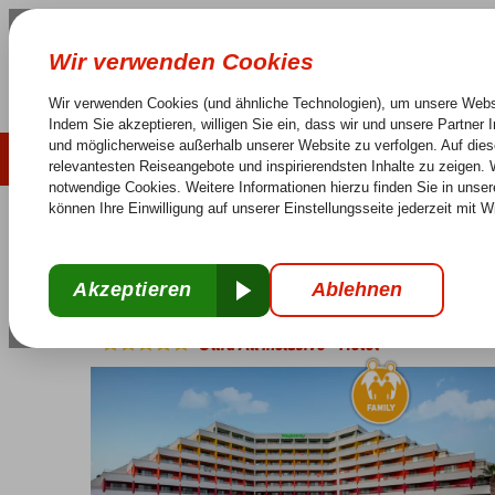
LAST MINUTE
SOMMER 2026
Keine versteckten Kosten
Sorglos Reisen
25 J
Türkei
Home
Türkische Riviera
Side
Titreyengol
Megasaray Reso
Megasaray Resort Seite
Ultra All Inclusive
-
Hotel