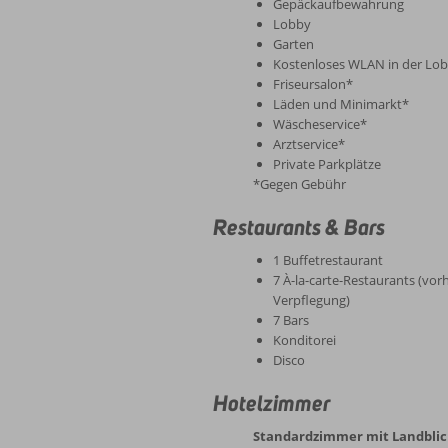
Gepäckaufbewahrung
Lobby
Garten
Kostenloses WLAN in der Lo
Friseursalon*
Läden und Minimarkt*
Wäscheservice*
Arztservice*
Private Parkplätze
*Gegen Gebühr
Restaurants & Bars
1 Buffetrestaurant
7 À-la-carte-Restaurants (vor
Verpflegung)
7 Bars
Konditorei
Disco
Hotelzimmer
Standardzimmer mit Landblick