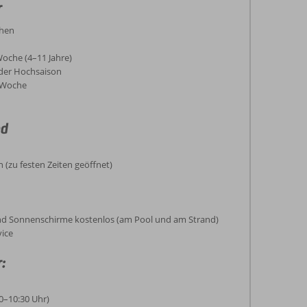
r
chen
Woche (4–11 Jahre)
 der Hochsaison
o Woche
nd
(zu festen Zeiten geöffnet)
und Sonnenschirme kostenlos (am Pool und am Strand)
vice
:
0–10:30 Uhr)