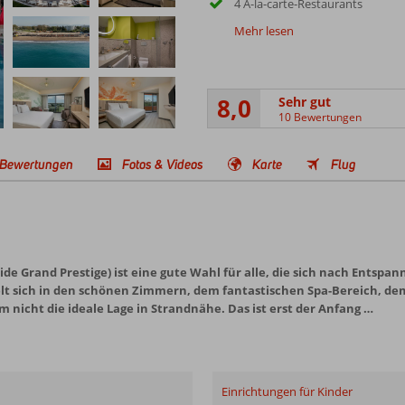
4 À-la-carte-Restaurants
Mehr lesen
8,0
Sehr gut
10 Bewertungen
Bewertungen
Fotos & Videos
Karte
Flug
de Grand Prestige) ist eine gute Wahl für alle, die sich nach Entspan
gelt sich in den schönen Zimmern, dem fantastischen Spa-Bereich, de
m nicht die ideale Lage in Strandnähe. Das ist erst der Anfang …
Einrichtungen für Kinder