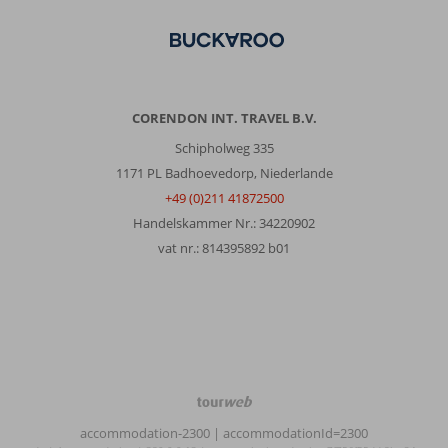
CORENDON INT. TRAVEL B.V.
Schipholweg 335
1171 PL Badhoevedorp, Niederlande
+49 (0)211 41872500
Handelskammer Nr.: 34220902
vat nr.: 814395892 b01
TourWeb
©
accommodation-2300
| accommodationId=2300
NetMatch