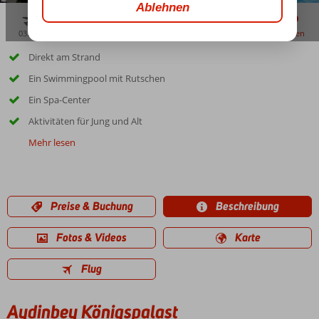
03:45
00:55
aug. 33°
C
zu teilen
merken
Direkt am Strand
Ein Swimmingpool mit Rutschen
Ein Spa-Center
Aktivitäten für Jung und Alt
Mehr lesen
Preise & Buchung
Beschreibung
Fotos & Videos
Karte
Flug
Aydinbey Königspalast