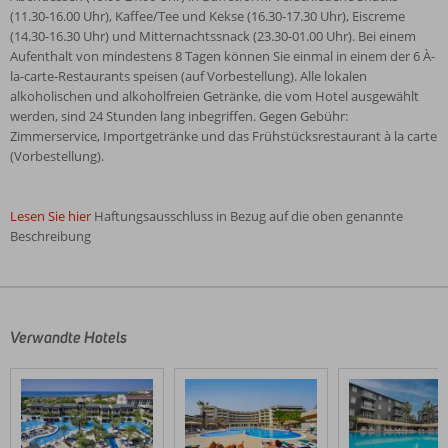
(11.30-16.00 Uhr), Kaffee/Tee und Kekse (16.30-17.30 Uhr), Eiscreme
(14.30-16.30 Uhr) und Mitternachtssnack (23.30-01.00 Uhr). Bei einem
Aufenthalt von mindestens 8 Tagen können Sie einmal in einem der 6 À-
la-carte-Restaurants speisen (auf Vorbestellung). Alle lokalen
alkoholischen und alkoholfreien Getränke, die vom Hotel ausgewählt
werden, sind 24 Stunden lang inbegriffen. Gegen Gebühr:
Zimmerservice, Importgetränke und das Frühstücksrestaurant à la carte
(Vorbestellung).
Lesen Sie hier
Haftungsausschluss in Bezug auf die oben genannte
Beschreibung
Die
Bewertungen
wurden
von
Verwandte Hotels
unseren
Gästen
nach
ihrem
Aufenthalt