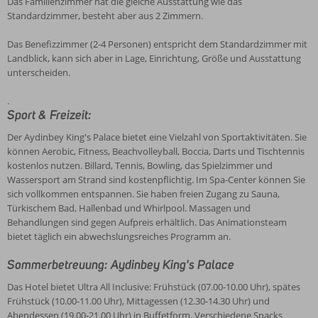
Das Familienzimmer hat die gleiche Ausstattung wie das
Standardzimmer, besteht aber aus 2 Zimmern.
Das Benefizzimmer (2-4 Personen) entspricht dem Standardzimmer mit
Landblick, kann sich aber in Lage, Einrichtung, Größe und Ausstattung
unterscheiden.
.
Sport & Freizeit:
Der Aydinbey King's Palace bietet eine Vielzahl von Sportaktivitäten. Sie
können Aerobic, Fitness, Beachvolleyball, Boccia, Darts und Tischtennis
kostenlos nutzen. Billard, Tennis, Bowling, das Spielzimmer und
Wassersport am Strand sind kostenpflichtig. Im Spa-Center können Sie
sich vollkommen entspannen. Sie haben freien Zugang zu Sauna,
Türkischem Bad, Hallenbad und Whirlpool. Massagen und
Behandlungen sind gegen Aufpreis erhältlich. Das Animationsteam
bietet täglich ein abwechslungsreiches Programm an.
Sommerbetreuung: Aydinbey King's Palace
Das Hotel bietet Ultra All Inclusive: Frühstück (07.00-10.00 Uhr), spätes
Frühstück (10.00-11.00 Uhr), Mittagessen (12.30-14.30 Uhr) und
Abendessen (19.00-21.00 Uhr) in Buffetform. Verschiedene Snacks