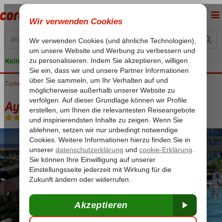
Keine versteckten Kosten
Türkei
Home
Türkische Riviera
Side
Evrenseki
Aydinbey Königspalast
Aydinbey Königspalast
Ultra All Inclusive
-
Hotel