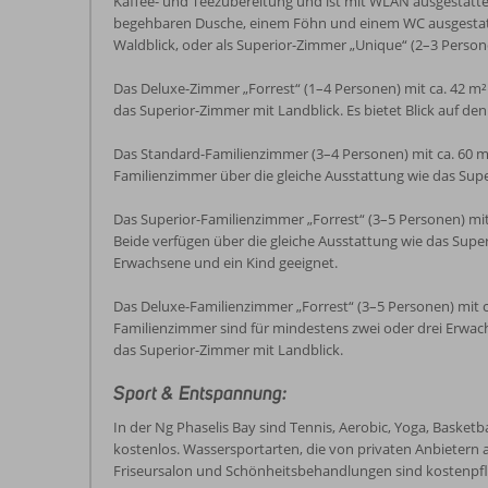
Kaffee- und Teezubereitung und ist mit WLAN ausgestattet
begehbaren Dusche, einem Föhn und einem WC ausgestattet
Waldblick, oder als Superior-Zimmer „Unique“ (2–3 Person
Das Deluxe-Zimmer „Forrest“ (1–4 Personen) mit ca. 42 m²
das Superior-Zimmer mit Landblick. Es bietet Blick auf de
Das Standard-Familienzimmer (3–4 Personen) mit ca. 60 m
Familienzimmer über die gleiche Ausstattung wie das Supe
Das Superior-Familienzimmer „Forrest“ (3–5 Personen) mit
Beide verfügen über die gleiche Ausstattung wie das Supe
Erwachsene und ein Kind geeignet.
Das Deluxe-Familienzimmer „Forrest“ (3–5 Personen) mit c
Familienzimmer sind für mindestens zwei oder drei Erwach
das Superior-Zimmer mit Landblick.
Sport & Entspannung:
In der Ng Phaselis Bay sind Tennis, Aerobic, Yoga, Basketb
kostenlos. Wassersportarten, die von privaten Anbieter
Friseursalon und Schönheitsbehandlungen sind kostenpflic