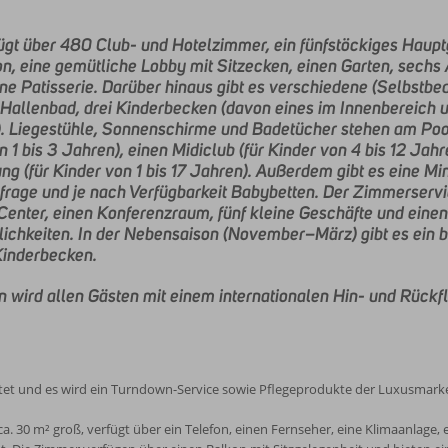
ügt über 480 Club- und Hotelzimmer, ein fünfstöckiges Haup
 eine gemütliche Lobby mit Sitzecken, einen Garten, sechs À
ne Patisserie. Darüber hinaus gibt es verschiedene (Selbstbe
 Hallenbad, drei Kinderbecken (davon eines im Innenbereich 
). Liegestühle, Sonnenschirme und Badetücher stehen am Pool
n 1 bis 3 Jahren), einen Midiclub (für Kinder von 4 bis 12 Jah
g (für Kinder von 1 bis 17 Jahren). Außerdem gibt es eine Mini
rage und je nach Verfügbarkeit Babybetten. Der Zimmerservice
nter, einen Konferenzraum, fünf kleine Geschäfte und einen
lichkeiten. In der Nebensaison (November–März) gibt es ein 
Kinderbecken.
 wird allen Gästen mit einem internationalen Hin- und Rückfl
ttet und es wird ein Turndown-Service sowie Pflegeprodukte der Luxusmar
ca. 30 m² groß, verfügt über ein Telefon, einen Fernseher, eine Klimaanlage,