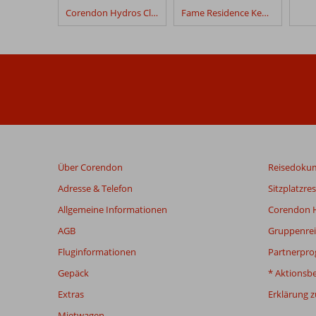
Ng
Corendon Hydros Club Kemer
Fame Residence Kemer & Spa
Phaselis
Bucht
verfasst.
Bewertungen,
die
älter
als
48
Monate
Über Corendon
Reisedoku
sind,
werden
Adresse & Telefon
Sitzplatzre
nicht
Allgemeine Informationen
Corendon H
mehr
angezeigt,
AGB
Gruppenrei
um
Fluginformationen
Partnerpr
die
Relevanz
Gepäck
* Aktionsb
sicherzustellen.
Extras
Erklärung zu
Mehr
über
Mietwagen