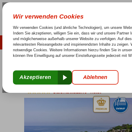
LAST MINUTE
SOMMER 2026
Keine versteckten Kosten
Sorglos Reisen
25 J
Türkei
Home
Türkische Riviera
Kemer
Goynuk
Ng Phaselis Buch
Ng Phaselis Bucht
Ultra All Inclusive
-
Hotel