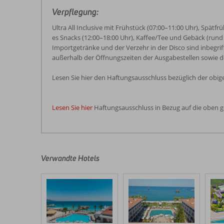
Verpflegung:
Ultra All Inclusive mit Frühstück (07:00–11:00 Uhr), Spätf
es Snacks (12:00–18:00 Uhr), Kaffee/Tee und Gebäck (rund u
Importgetränke und der Verzehr in der Disco sind inbegriff
außerhalb der Öffnungszeiten der Ausgabestellen sowie de
Lesen Sie hier
den Haftungsausschluss bezüglich der obi
Lesen Sie hier
Haftungsausschluss in Bezug auf die oben 
Die
Bewertungen
wurden
von
Verwandte Hotels
unseren
Gästen
nach
ihrem
Aufenthalt
in