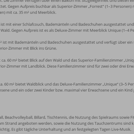
. Die Zimmer verfügen über einen Balkon mit Sitzgelegenheit und bieten ein
. Gegen Aufpreis buchbar als Superior-Zimmer „Forrest“ (1–3 Personen) mit
en) mit ca. 35 m² und Meerblick.
 ist mit einer Schlafcouch, Bademänteln und Badeschuhen ausgestattet und 
n Wald. Gegen Aufpreis ist es als Deluxe-Zimmer mit Meerblick Unique (1–4 P
² ist mit Bademänteln und Badeschuhen ausgestattet und verfügt über ein 
rior-Zimmer mit Blick ins Grüne.
 ca. 60 m² bietet Blick auf den Wald und das Superior-Familienzimmer „Uniqu
rior-Zimmer mit Landblick. Diese Familienzimmer sind für zwei oder drei Er
a. 60 m² bietet Waldblick und das Deluxe-Familienzimmer „Unique“ (3–5 Pers
sene und ein oder zwei Kinder bzw. maximal vier Erwachsene und ein Kind g
all, Beachvolleyball, Billard, Tischtennis, die Nutzung des Spielraums sowie
n am Strand angeboten werden, sowie die Nutzung des Tauchzentrums sind 
htig. Es gibt tägliche Unterhaltung und an festgelegten Tagen Live-Musik.