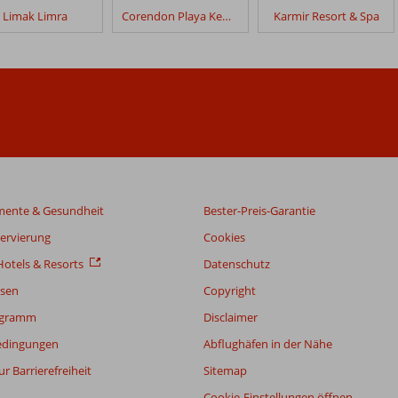
Limak Limra
Corendon Playa Kemer
Karmir Resort & Spa
mente & Gesundheit
Bester-Preis-Garantie
servierung
Cookies
otels & Resorts
Datenschutz
sen
Copyright
ogramm
Disclaimer
edingungen
Abflughäfen in der Nähe
r Barrierefreiheit
Sitemap
Cookie-Einstellungen öffnen