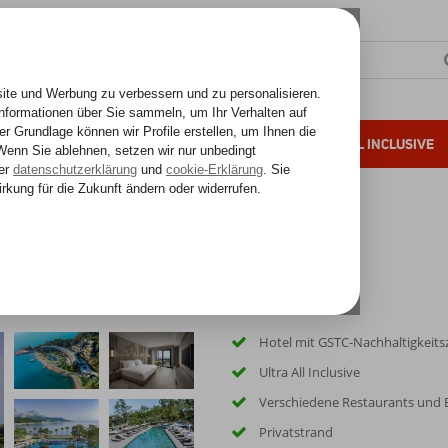
SONNENZIELE
FERNREISEN
ALL INCLUSIVE
ahre Erfahrung
t
Hotel mit GSTC-Nachhaltigkeitsz
Ultra All Inclusive
Verschiedene Restaurants und 
Privatstrand