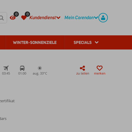
HÄUFIG GESTELLTE FRAGEN
REGISTRIEREN
0
0
Kundendienst
Mein Corendon
WINTER-SONNENZIELE
SPECIALS
03:45
01:00
aug. 33°
C
zu teilen
merken
ertifikat
Bars