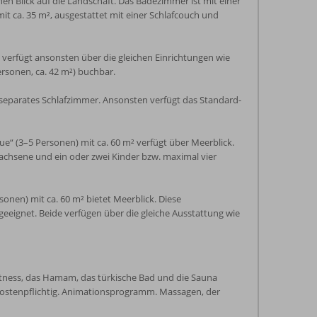
en Blick auf die Landschaft. Das Badezimmer ist mit einer
 ca. 35 m², ausgestattet mit einer Schlafcouch und
verfügt ansonsten über die gleichen Einrichtungen wie
ersonen, ca. 42 m²) buchbar.
separates Schlafzimmer. Ansonsten verfügt das Standard-
e“ (3–5 Personen) mit ca. 60 m² verfügt über Meerblick.
wachsene und ein oder zwei Kinder bzw. maximal vier
onen) mit ca. 60 m² bietet Meerblick. Diese
eeignet. Beide verfügen über die gleiche Ausstattung wie
 Fitness, das Hamam, das türkische Bad und die Sauna
kostenpflichtig. Animationsprogramm. Massagen, der