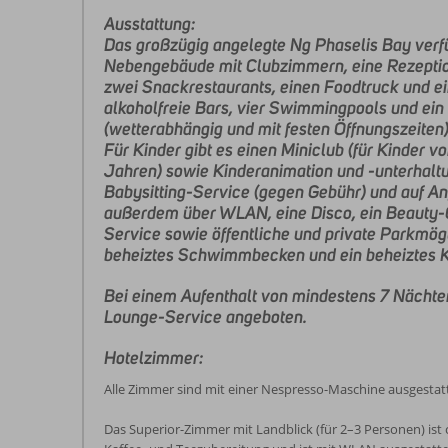
Ausstattung:
Das großzügig angelegte Ng Phaselis Bay verf
Nebengebäude mit Clubzimmern, eine Rezeption,
zwei Snackrestaurants, einen Foodtruck und ei
alkoholfreie Bars, vier Swimmingpools und ein
(wetterabhängig und mit festen Öffnungszeiten
Für Kinder gibt es einen Miniclub (für Kinder vo
Jahren) sowie Kinderanimation und -unterhaltun
Babysitting-Service (gegen Gebühr) und auf Anf
außerdem über WLAN, eine Disco, ein Beauty-Ce
Service sowie öffentliche und private Parkmög
beheiztes Schwimmbecken und ein beheiztes 
Bei einem Aufenthalt von mindestens 7 Nächten
Lounge-Service angeboten.
Hotelzimmer:
Alle Zimmer sind mit einer Nespresso-Maschine ausgesta
Das Superior-Zimmer mit Landblick (für 2–3 Personen) ist 