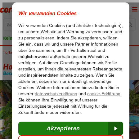
Keine versteckten Kosten
Türkei
Home
Türkische Riviera
Antalya
Antalya-Zentrum
Hotel Alp Pasa
Hotel Alp Pasa
Besondere Kategorie
Frühstück
-
Hotel