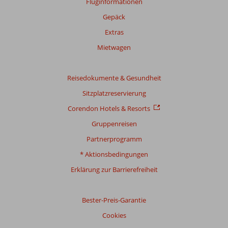
Fluginformationen
Monate
Gepäck
sind,
werden
Extras
nicht
Mietwagen
mehr
angezeigt,
um
Reisedokumente & Gesundheit
die
Relevanz
Sitzplatzreservierung
sicherzustellen.
Corendon Hotels & Resorts
Mehr
über
Gruppenreisen
unsere
Partnerprogramm
Bewertungen
* Aktionsbedingungen
Gesamtpunktzahl
Erklärung zur Barrierefreiheit
Basierend
auf:
Bester-Preis-Garantie
49
Bewertungen
Cookies