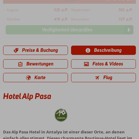
August
525
p.P.
September
502
p.P.
Oktober
478
p.P.
November
327
p.P.
Verfügbarkeit überprüfen
Preise & Buchung
Beschreibung
Bewertungen
Fotos & Videos
Karte
Flug
Hotel Alp Pasa
Das Alp Pasa Hotel in Antalya ist einer dieser Orte, an denen
einfach alles stimmt. Dieses charmante Boutique-Hotel liegt im