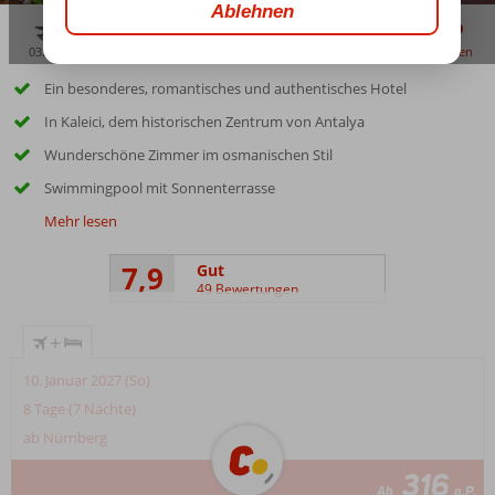
03:45
00:25
aug. 33°
C
zu teilen
merken
Ein besonderes, romantisches und authentisches Hotel
In Kaleici, dem historischen Zentrum von Antalya
Wunderschöne Zimmer im osmanischen Stil
Swimmingpool mit Sonnenterrasse
Mehr lesen
7,9
Gut
49 Bewertungen
+
10. Januar 2027 (So)
8 Tage (7 Nächte)
ab Nürnberg
316
Ab
p.P.