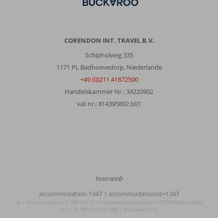
CORENDON INT. TRAVEL B.V.
Schipholweg 335
1171 PL Badhoevedorp, Niederlande
+49 (0)211 41872500
Handelskammer Nr.: 34220902
vat nr.: 814395892 b01
TourWeb
©
accommodation-1347
| accommodationId=1347
NetMatch
de | Accommodation | 380.0.0.13 | netm-web-ui-production-7f756f55dd-mm9vq
6:13:32 AM (6:13:32 AM) | 458 (444|415)