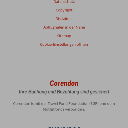
Datenschutz
Copyright
Bewertung
Gesamteindruck
7,9
Essen
Disclaimer
7,0
Lage
8,9
Zimmer
6,6
Abflughäfen in der Nähe
Service
7,4
Kinderfreundlich
5,0
Sitemap
Preis/Leistung
7,3
WLAN-Qualität
6,7
Cookie-Einstellungen öffnen
Corendon
Ihre Buchung und Bezahlung sind gesichert
Corendon is mit der Travel Fund Foundation (SGR) und dem
Notfallfonds verbunden.