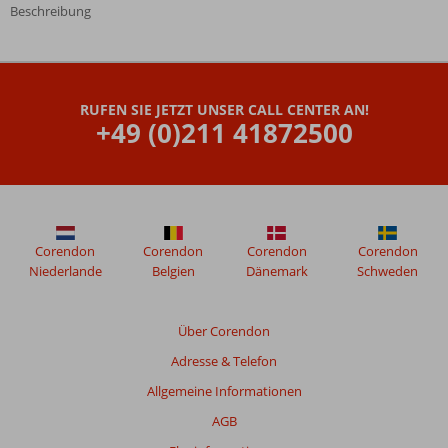
Beschreibung
Die
Bewertungen
wurden
RUFEN SIE JETZT UNSER CALL CENTER AN!
von
+49 (0)211 41872500
unseren
Gästen
nach
ihrem
Aufenthalt
in
Hotel
Corendon
Corendon
Corendon
Corendon
Alp
Niederlande
Belgien
Dänemark
Schweden
Pasa
verfasst.
Über Corendon
Adresse & Telefon
Bewertungen,
die
Allgemeine Informationen
älter
AGB
als
48