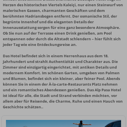
Herzen des historischen Viertels Kaleiçi, nur einen Steinwurf von
malerischen Gassen, charmanten Geschäften und dem
berühmten Hadriansbogen entfernt. Der osmanische Stil, der
begrünte Innenhof und die eleganten Details der
Innenausstattung sorgen für eine ganz besondere Atmosphäre.
Ob Sie nun auf der Terrasse einen Drink genießen, am Pool
entspannen oder durch die Altstadt schlendern – hier fühlt sich
jeder Tag wie eine Entdeckungsreise an.
Das Hotel befindet sich in einem Herrenhaus aus dem 18.
Jahrhundert und strahlt Authentizität und Charakter aus. Die
Zimmer sind einzigartig eingerichtet, mit antiken Details und
modernem Komfort. Im schönen Garten, umgeben von Palmen
und Blumen, befindet sich ein kleiner, aber feiner Pool. Abends
können Sie in einem der À-la-carte-Restaurants Platz nehmen
und ein romantisches Abendessen genießen. Das Alp Pasa Hotel
ist ideal für alle, die Stadt und Strand verbinden möchten, vor
allem aber für Reisende, die Charme, Ruhe und einen Hauch von
Geschichte schätzen..