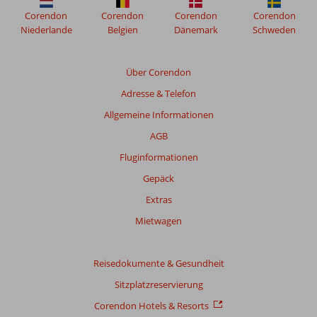
nicht
Corendon
Corendon
Corendon
Corendon
mehr
Niederlande
Belgien
Dänemark
Schweden
angezeigt,
um
die
Über Corendon
Relevanz
Adresse & Telefon
sicherzustellen.
Mehr
Allgemeine Informationen
über
AGB
unsere
Bewertungen
Fluginformationen
Gepäck
Gesamtpunktzahl
Extras
Basierend
Mietwagen
auf:
196
Bewertungen
Reisedokumente & Gesundheit
Sitzplatzreservierung
Bewertung
Corendon Hotels & Resorts