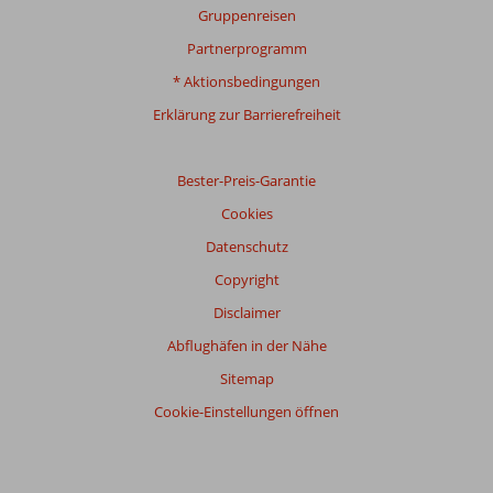
Gesamteindruck
8,0
Essen
7,4
Gruppenreisen
Lage
8,0
Zimmer
7,3
Partnerprogramm
Service
7,8
Kinderfreundlich
8,2
Preis/Leistung
7,7
WLAN-Qualität
6,0
* Aktionsbedingungen
Erklärung zur Barrierefreiheit
Bester-Preis-Garantie
Cookies
Datenschutz
Copyright
Disclaimer
Abflughäfen in der Nähe
Sitemap
Cookie-Einstellungen öffnen