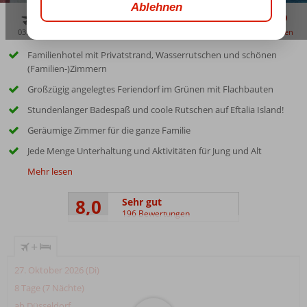
03:45
aug. 33°
C
zu teilen
merken
Familienhotel mit Privatstrand, Wasserrutschen und schönen
(Familien-)Zimmern
Großzügig angelegtes Feriendorf im Grünen mit Flachbauten
Stundenlanger Badespaß und coole Rutschen auf Eftalia Island!
Geräumige Zimmer für die ganze Familie
Jede Menge Unterhaltung und Aktivitäten für Jung und Alt
Mehr lesen
8,0
Sehr gut
196 Bewertungen
+
27. Oktober 2026 (Di)
8 Tage (7 Nächte)
ab Düsseldorf