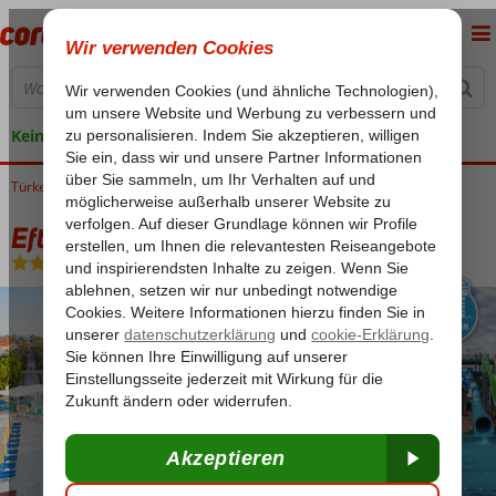
Keine versteckten Kosten
Türkei
Home
Türkische Riviera
Alanya
Turkler
Eftalia Village
Eftalia Village
All Inclusive
-
Hotel