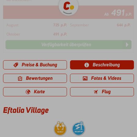
491
Ab
p.P.
August
725
p.P.
September
644
p.P.
Oktober
491
p.P.
Verfügbarkeit überprüfen
Preise & Buchung
Beschreibung
Bewertungen
Fotos & Videos
Karte
Flug
Eftalia Village