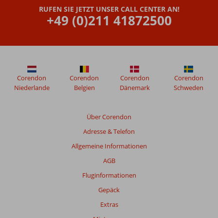
die
RUFEN SIE JETZT UNSER CALL CENTER AN!
älter
+49 (0)211 41872500
als
48
Monate
sind,
werden
nicht
Corendon
Corendon
Corendon
Corendon
mehr
Niederlande
Belgien
Dänemark
Schweden
angezeigt,
um
die
Über Corendon
Relevanz
Adresse & Telefon
sicherzustellen.
Mehr
Allgemeine Informationen
über
AGB
unsere
Bewertungen
Fluginformationen
Gepäck
Extras