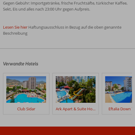
Gegen Gebühr: Importgetränke, frische Fruchtsäfte, türkischer Kaffee,
Sekt, Eis und alles nach 23:00 Uhr gegen Aufpreis.
Lesen Sie hier
Haftungsausschluss in Bezug auf die oben genannte
Beschreibung
Die
Bewertungen
wurden
von
Verwandte Hotels
unseren
Gästen
nach
ihrem
Aufenthalt
in
Vital
Club Sidar
Ark Apart & Suite Hotel
Eftalia Down 
Beach
verfasst.
Bewertungen,