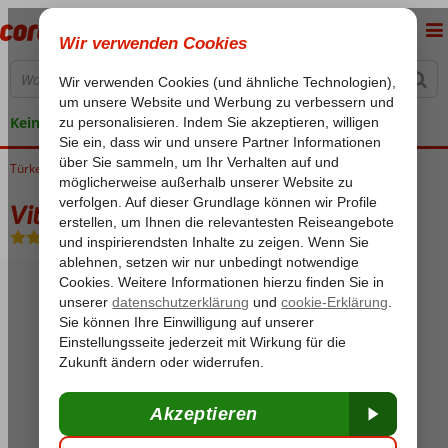
Keine versteckten Kosten
Türkei
Home
Türkische Riviera
Alanya
Konakli
Vital Beach
Vital Beach
All Inclusive
-
Hotel