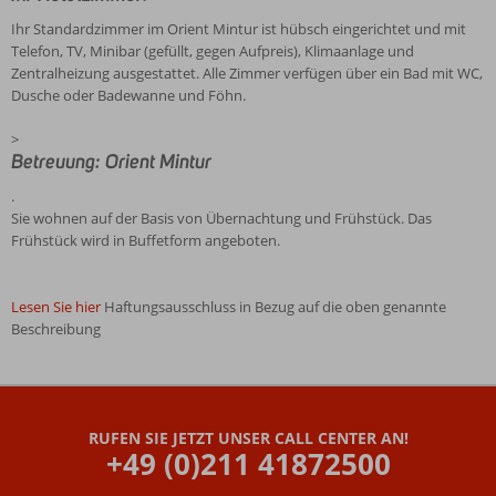
Ihr Standardzimmer im Orient Mintur ist hübsch eingerichtet und mit
Telefon, TV, Minibar (gefüllt, gegen Aufpreis), Klimaanlage und
Zentralheizung ausgestattet. Alle Zimmer verfügen über ein Bad mit WC,
Dusche oder Badewanne und Föhn.
>
Betreuung: Orient Mintur
.
Sie wohnen auf der Basis von Übernachtung und Frühstück. Das
Frühstück wird in Buffetform angeboten.
Lesen Sie hier
Haftungsausschluss in Bezug auf die oben genannte
Beschreibung
Die
Bewertungen
wurden
RUFEN SIE JETZT UNSER CALL CENTER AN!
von
+49 (0)211 41872500
unseren
Gästen