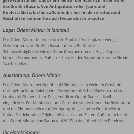
gute Wahl für Sie! Das Orient Mintur befindet sich in der Nähe
des Großen Basars. Von Antiquitäten über Jeans und
Kupfertabletts bis hin zu Sonnenbrillen - in den dreitausend
Geschäften können Sie nach Herzenslust einkaufen!
Lage: Orient Mintur in Istanbul
Das Orient Mintur befindet sich im Stadtteil Yenikapi, nur wenige
Gehminuten vom Großen Basar entfernt. Berühmte
Sehenswürdigkeiten wie die Blaue Moschee und die Hagia Sophia
können Sie bequem zu Fuß erreichen. An der Rezeption können Sie ein
Taxi bestellen.
Ausstattung: Orient Mintur
Das Orient Mintur verfügt über 43 Zimmer, ist in ééeinem Gebäude
untergebracht und bietet eine Rezeption mit Schließfächern und eine
Lobby mit Sitzbereichen. Die gemütliche Oriënt-Bar ist stilvoll
eingerichtet. Für Mahlzeiten und Getränke stehen Ihnen das Restaurant
und der Zimmerservice zur Verfügung. Im gesamten Orient Mintur
finden Sie dekorative Originalrelikte aus alten Zeiten. Außerdem bietet
das Orient Mintur eine Sauna und Wi-Fi in den öffentlichen Bereichen.
Ihr Hotelzimmer: