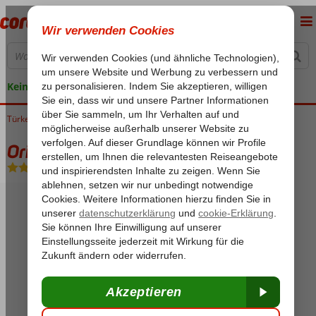
Keine versteckten Kosten
Türkei
Home
Istanbul
Yenikapi
Orient Mintur
Orient Mintur
Frühstück
-
Hotel