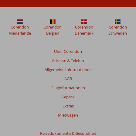
nach
ihrem
Aufenthalt
in
Orient
Corendon
Corendon
Corendon
Corendon
Mintur
Niederlande
Belgien
Dänemark
Schweden
verfasst.
Über Corendon
Bewertungen,
Adresse & Telefon
die
älter
Allgemeine Informationen
als
AGB
48
Monate
Fluginformationen
sind,
Gepäck
werden
nicht
Extras
mehr
Mietwagen
angezeigt,
um
die
Reisedokumente & Gesundheit
Relevanz