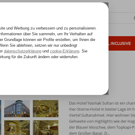
SONNENZIELE
FERNREISEN
ALL INCLUSIVE
ahre Erfahrung
Das Hotel Yasmak Sultan ist ein cha
Vier-Sterne-Hotel in bester Lage im h
Viertel Sultanahmet. Hier wohnen Sie
Gehweite von Highlights wie der Hag
der Blauen Moschee, dem Topkapi-P
dem Großen Basar. D...