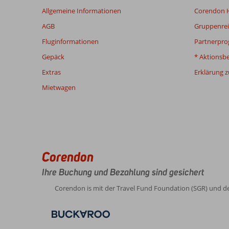
verfasst.
Allgemeine Informationen
Corendon H
AGB
Gruppenrei
Bewertungen,
die
Fluginformationen
Partnerpr
älter
Gepäck
* Aktionsb
als
48
Extras
Erklärung zu
Monate
Mietwagen
sind,
werden
nicht
mehr
angezeigt,
um
Corendon
die
Relevanz
Ihre Buchung und Bezahlung sind gesichert
sicherzustellen.
Mehr
Corendon is mit der Travel Fund Foundation (SGR) und d
über
unsere
Bewertungen