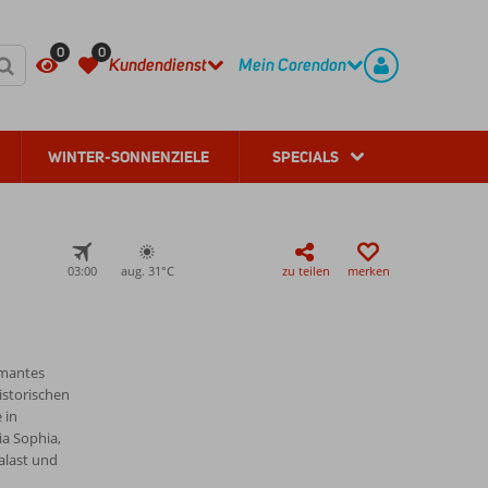
HÄUFIG GESTELLTE FRAGEN
REGISTRIEREN
0
0
Kundendienst
Mein Corendon
WINTER-SONNENZIELE
SPECIALS
03:00
aug. 31°
C
zu teilen
merken
rmantes
istorischen
 in
ia Sophia,
alast und