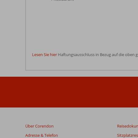
Lesen Sie hier
Haftungsausschluss in Bezug auf die oben 
Die
Bewertungen
wurden
von
unseren
Gästen
nach
ihrem
Aufenthalt
in
Über Corendon
Reisedoku
Yasmak
Sultan
Adresse & Telefon
Sitzplatzre