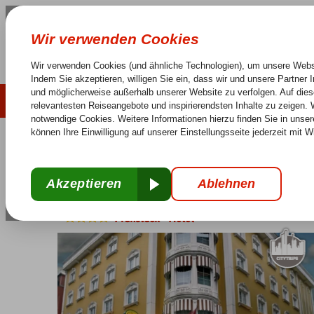
LAST MINUTE
SOMMER 2026
Keine versteckten Kosten
Sorglos Reisen
25 J
Türkei
Home
Istanbul
Sirkeci
Yasmak Sultan
Yasmak Sultan
Frühstück
-
Hotel