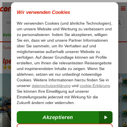
Keine versteckten Kosten
Türkei
Home
Istanbul
Sirkeci
Ipek Palas
Ipek Palas
Ohne Verpflegung
-
Hotel