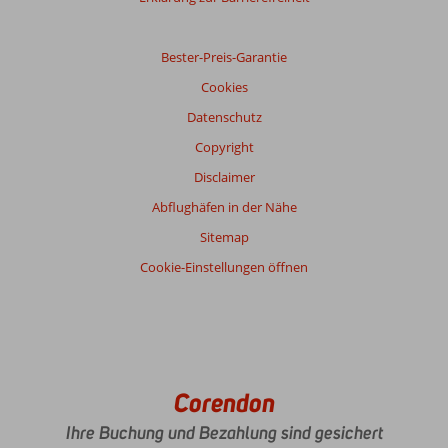
Basierend
auf:
3
Bester-Preis-Garantie
Bewertungen
Cookies
Datenschutz
Bewertung
Copyright
Gesamteindruck
8,3
Essen
4,5
Disclaimer
Lage
9,7
Zimmer
7,0
Service
8,7
Kinderfreundlich
-
Abflughäfen in der Nähe
Preis/Leistung
8,7
WLAN-Qualität
8,7
Sitemap
Cookie-Einstellungen öffnen
Corendon
Ihre Buchung und Bezahlung sind gesichert