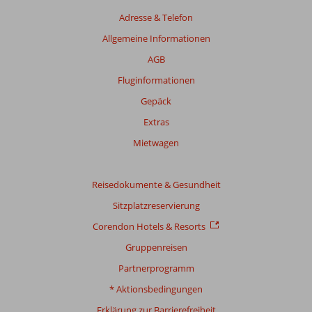
Bewertungen,
Adresse & Telefon
die
älter
Allgemeine Informationen
als
AGB
48
Monate
Fluginformationen
sind,
Gepäck
werden
nicht
Extras
mehr
Mietwagen
angezeigt,
um
die
Reisedokumente & Gesundheit
Relevanz
sicherzustellen.
Sitzplatzreservierung
Mehr
Corendon Hotels & Resorts
über
unsere
Gruppenreisen
Bewertungen
Partnerprogramm
* Aktionsbedingungen
Gesamtpunktzahl
Erklärung zur Barrierefreiheit