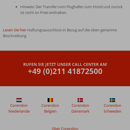
.
Hinweis: Der Transfer vom Flughafen zum Hotel und zurück
ist nicht im Preis enthalten.
Lesen Sie hier
Haftungsausschluss in Bezug auf die oben genannte
Beschreibung
Die
Bewertungen
wurden
RUFEN SIE JETZT UNSER CALL CENTER AN!
von
+49 (0)211 41872500
unseren
Gästen
nach
ihrem
Aufenthalt
in
Ipek
Corendon
Corendon
Corendon
Corendon
Palas
Niederlande
Belgien
Dänemark
Schweden
verfasst.
Über Corendon