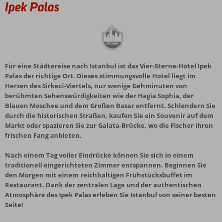
Ipek Palas
Für eine Städtereise nach Istanbul ist das Vier-Sterne-Hotel Ipek
Palas der richtige Ort. Dieses stimmungsvolle Hotel liegt im
Herzen des Sirkeci-Viertels, nur wenige Gehminuten von
berühmten Sehenswürdigkeiten wie der Hagia Sophia, der
Blauen Moschee und dem Großen Basar entfernt. Schlendern Sie
durch die historischen Straßen, kaufen Sie ein Souvenir auf dem
Markt oder spazieren Sie zur Galata-Brücke, wo die Fischer ihren
frischen Fang anbieten.
Nach einem Tag voller Eindrücke können Sie sich in einem
traditionell eingerichteten Zimmer entspannen. Beginnen Sie
den Morgen mit einem reichhaltigen Frühstücksbuffet im
Restaurant. Dank der zentralen Lage und der authentischen
Atmosphäre des Ipek Palas erleben Sie Istanbul von seiner besten
Seite!