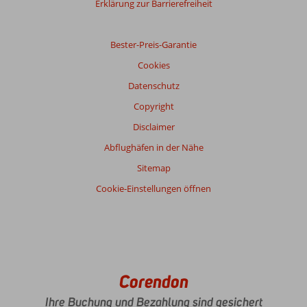
Erklärung zur Barrierefreiheit
Basierend
auf:
6
Bester-Preis-Garantie
Bewertungen
Cookies
Datenschutz
Bewertung
Copyright
Gesamteindruck
6,3
Essen
5,5
Disclaimer
Lage
9,2
Zimmer
4,5
Service
7,2
Kinderfreundlich
6,0
Abflughäfen in der Nähe
Preis/Leistung
7,3
WLAN-Qualität
5,5
Sitemap
Cookie-Einstellungen öffnen
Corendon
Ihre Buchung und Bezahlung sind gesichert