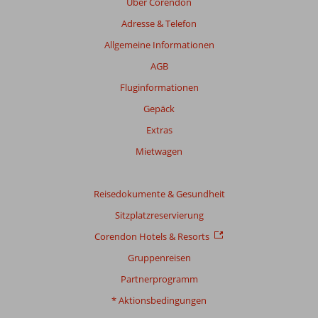
Über Corendon
Bewertungen,
Adresse & Telefon
die
älter
Allgemeine Informationen
als
AGB
48
Monate
Fluginformationen
sind,
Gepäck
werden
nicht
Extras
mehr
Mietwagen
angezeigt,
um
die
Reisedokumente & Gesundheit
Relevanz
sicherzustellen.
Sitzplatzreservierung
Mehr
Corendon Hotels & Resorts
über
unsere
Gruppenreisen
Bewertungen
Partnerprogramm
* Aktionsbedingungen
Gesamtpunktzahl