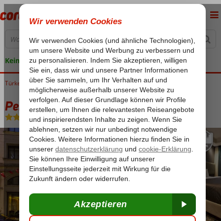
Keine versteckten Kosten
Türkei
Home
Istanbul
Beyoglu
Pera-Tulpe
Pera-Tulpe
Frühstück
-
Hotel