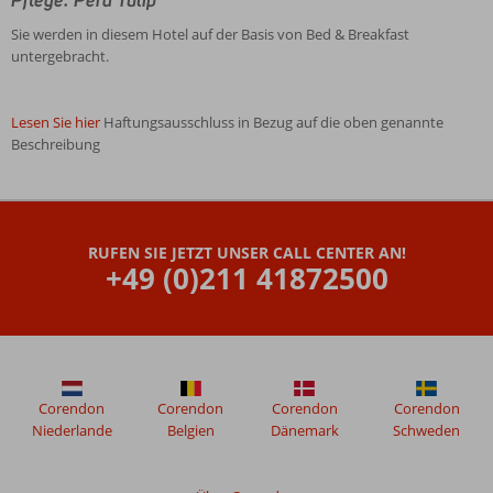
Pflege: Pera Tulip
Sie werden in diesem Hotel auf der Basis von Bed & Breakfast
untergebracht.
Lesen Sie hier
Haftungsausschluss in Bezug auf die oben genannte
Beschreibung
Die
Bewertungen
wurden
RUFEN SIE JETZT UNSER CALL CENTER AN!
von
+49 (0)211 41872500
unseren
Gästen
nach
ihrem
Aufenthalt
in
Pera-
Corendon
Corendon
Corendon
Corendon
Tulpe
Niederlande
Belgien
Dänemark
Schweden
verfasst.