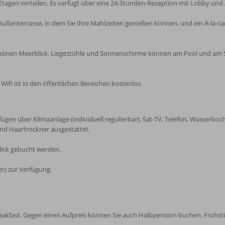
 Etagen verteilen. Es verfügt über eine 24-Stunden-Rezeption mit Lobby und
Außenterrasse, in dem Sie Ihre Mahlzeiten genießen können, und ein À-la-cart
hönen Meerblick. Liegestühle und Sonnenschirme können am Pool und am S
ifi ist in den öffentlichen Bereichen kostenlos.
gen über Klimaanlage (individuell regulierbar), Sat-TV, Telefon, Wasserkoc
nd Haartrockner ausgestattet.
ick gebucht werden.
r) zur Verfügung.
reakfast. Gegen einen Aufpreis können Sie auch Halbpension buchen. Frühs