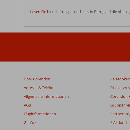
Lesen Sie hier
Haftungsausschluss in Bezug auf die oben 
Die
Bewertungen
wurden
von
unseren
Gästen
nach
ihrem
Aufenthalt
in
Über Corendon
Reisedoku
Marbella
Hotel
Adresse & Telefon
Sitzplatzre
verfasst.
Allgemeine Informationen
Corendon H
AGB
Gruppenrei
Bewertungen,
die
Fluginformationen
Partnerpr
älter
Gepäck
* Aktionsb
als