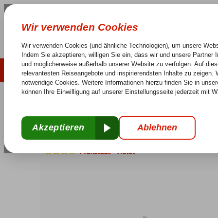
LAST MINUTE
SOMMER 2026
Keine versteckten Kosten
Sorglos Reisen
25 J
Türkei
Home
Ägäische Küste
Marmaris
Marmaris-Zentrum
Marb
Marbella Hotel
Frühstück
-
Hotel