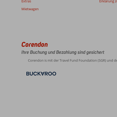
48
Extras
Erklärung zu
Monate
Mietwagen
sind,
werden
nicht
mehr
angezeigt,
um
Corendon
die
Relevanz
Ihre Buchung und Bezahlung sind gesichert
sicherzustellen.
Mehr
Corendon is mit der Travel Fund Foundation (SGR) und d
über
unsere
Bewertungen