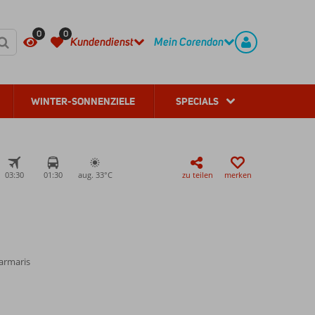
HÄUFIG GESTELLTE FRAGEN
REGISTRIEREN
0
0
Kundendienst
Mein Corendon
WINTER-SONNENZIELE
SPECIALS
03:30
01:30
aug. 33°
C
zu teilen
merken
armaris