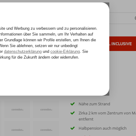
SONNENZIELE
FERNREISEN
ALL INCLUSIVE
ahre Erfahrung
ella Hotel
Nähe zum Strand
Zirka 2 km vom Zentrum von M
entfernt
Halbpension auch möglich