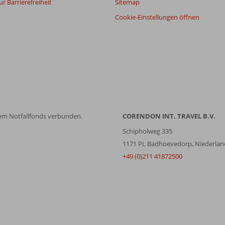
r Barrierefreiheit
Sitemap
Cookie-Einstellungen öffnen
em Notfallfonds verbunden.
CORENDON INT. TRAVEL B.V.
Schipholweg 335
1171 PL Badhoevedorp, Niederlan
+49 (0)211 41872500