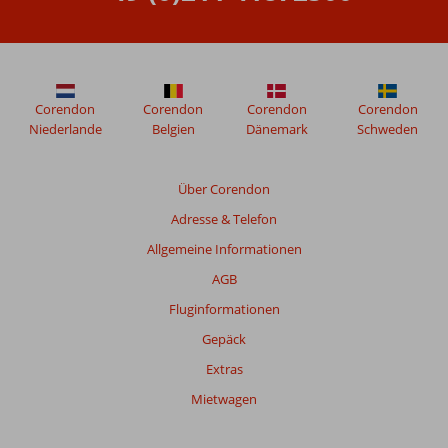
Gästen
nach
ihrem
Aufenthalt
in
Grand
Corendon
Corendon
Corendon
Corendon
Pasa
Niederlande
Belgien
Dänemark
Schweden
verfasst.
Über Corendon
Bewertungen,
Adresse & Telefon
die
älter
Allgemeine Informationen
als
AGB
48
Monate
Fluginformationen
sind,
Gepäck
werden
nicht
Extras
mehr
Mietwagen
angezeigt,
um
die