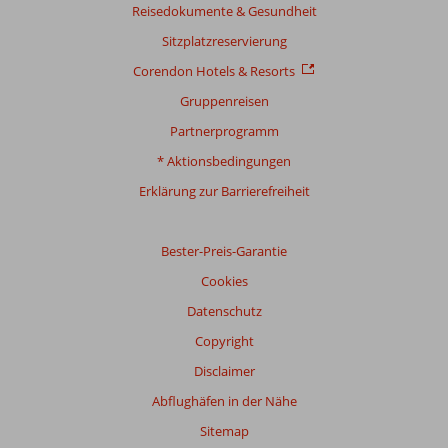
Reisedokumente & Gesundheit
Relevanz
sicherzustellen.
Sitzplatzreservierung
Mehr
Corendon Hotels & Resorts
über
unsere
Gruppenreisen
Bewertungen
Partnerprogramm
* Aktionsbedingungen
Gesamtpunktzahl
Erklärung zur Barrierefreiheit
Basierend
auf:
61
Bester-Preis-Garantie
Bewertungen
Cookies
Datenschutz
Bewertung
Copyright
Gesamteindruck
8,7
Essen
8,5
Disclaimer
Lage
8,1
Zimmer
8,3
Service
9,0
Kinderfreundlich
8,1
Abflughäfen in der Nähe
Preis/Leistung
8,6
WLAN-Qualität
6,5
Sitemap