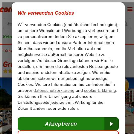
Keine versteckten Kosten
Türkei
Home
Ägäische Küste
Marmaris
Marmaris-Zentrum
Grand Pasa
Grand Pasa
All Inclusive
-
Hotel