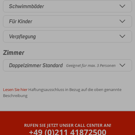
Schwimmbäder
Für Kinder
Verpflegung
Zimmer
Doppelzimmer Standard
Geeignet für max. 3 Personen
Lesen Sie hier
Haftungsausschluss in Bezug auf die oben genannte
Beschreibung
Die
Bewertungen
wurden
RUFEN SIE JETZT UNSER CALL CENTER AN!
von
+49 (0)211 41872500
unseren