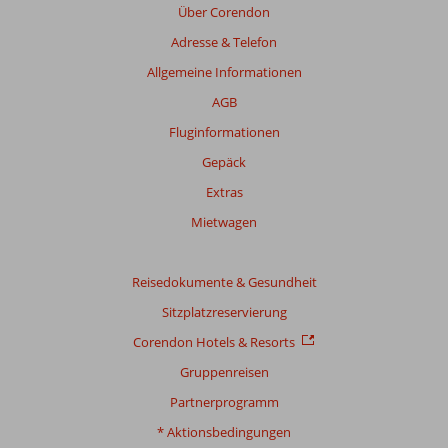
Über Corendon
Bewertungen,
Adresse & Telefon
die
älter
Allgemeine Informationen
als
AGB
48
Monate
Fluginformationen
sind,
Gepäck
werden
nicht
Extras
mehr
Mietwagen
angezeigt,
um
die
Reisedokumente & Gesundheit
Relevanz
sicherzustellen.
Sitzplatzreservierung
Mehr
Corendon Hotels & Resorts
über
unsere
Gruppenreisen
Bewertungen
Partnerprogramm
* Aktionsbedingungen