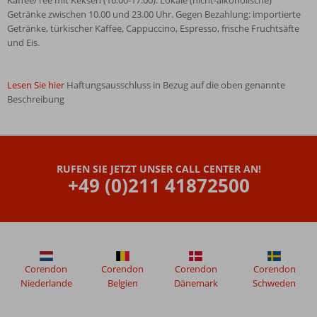
Kaffee/Tee mit Keksen (16.00-17.00). Lokale (nicht-alkoholische)
Getränke zwischen 10.00 und 23.00 Uhr. Gegen Bezahlung: importierte
Getränke, türkischer Kaffee, Cappuccino, Espresso, frische Fruchtsäfte
und Eis.
Lesen Sie hier
Haftungsausschluss in Bezug auf die oben genannte
Beschreibung
Die
Bewertungen
wurden
RUFEN SIE JETZT UNSER CALL CENTER AN!
von
+49 (0)211 41872500
unseren
Gästen
nach
ihrem
Aufenthalt
in
Club
Corendon
Corendon
Corendon
Corendon
Viva
Niederlande
Belgien
Dänemark
Schweden
verfasst.