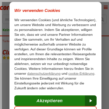
Keine versteckten Kosten
Türkei
Home
Ägäische Küste
Marmaris
Armutalan
Club Viva
Club Viva
All Inclusive
-
Hotel