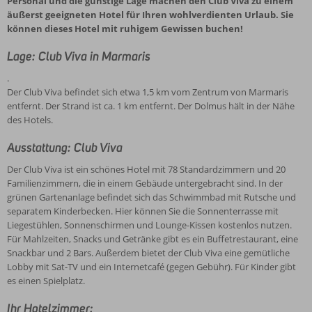
Personal und die günstige Lage machen den Club Viva zu einem
äußerst geeigneten Hotel für Ihren wohlverdienten Urlaub. Sie
können dieses Hotel mit ruhigem Gewissen buchen!
Lage: Club Viva in Marmaris
.
Der Club Viva befindet sich etwa 1,5 km vom Zentrum von Marmaris
entfernt. Der Strand ist ca. 1 km entfernt. Der Dolmus hält in der Nähe
des Hotels.
Ausstattung: Club Viva
Der Club Viva ist ein schönes Hotel mit 78 Standardzimmern und 20
Familienzimmern, die in einem Gebäude untergebracht sind. In der
grünen Gartenanlage befindet sich das Schwimmbad mit Rutsche und
separatem Kinderbecken. Hier können Sie die Sonnenterrasse mit
Liegestühlen, Sonnenschirmen und Lounge-Kissen kostenlos nutzen.
Für Mahlzeiten, Snacks und Getränke gibt es ein Buffetrestaurant, eine
Snackbar und 2 Bars. Außerdem bietet der Club Viva eine gemütliche
Lobby mit Sat-TV und ein Internetcafé (gegen Gebühr). Für Kinder gibt
es einen Spielplatz.
Ihr Hotelzimmer: